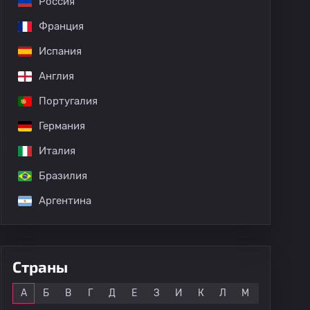
Россия
емьер-лига
Франция
Испания
Англия
Португалия
Германия
Италия
Бразилия
Аргентина
Страны
Все
А
Б
В
Г
Д
Е
З
И
К
Л
М
Н
О