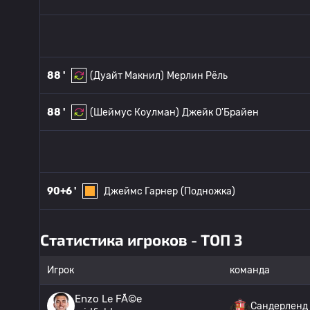
88 '
(Дуайт Макнил)
Мерлин Рёль
88 '
(Шеймус Коулман)
Джейк О'Брайен
90+6 '
Джеймс Гарнер
(Подножка)
Статистика игроков - ТОП 3
Игрок
команда
Enzo Le FÃ©e
Сандерленд