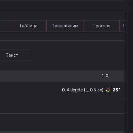
Таблица
Трансляции
Прогноз
Ком
Текст
1-0
O. Alderete
(L. O'Nien)
23 '