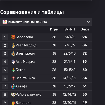
Соревнования и таблицы
Чемпионат Испании: Ла Лига
Игры
В/Н/П
Очки
Барселона
38
31/1/6
94
1
Реал Мадрид
38
27/5/6
86
2
Вильярреал
38
22/6/10
72
3
Атл. Мадрид
38
21/6/11
69
4
Бетис
38
15/15/8
60
5
Сельта Виго
38
14/12/12
54
6
Хетафе
38
15/6/17
51
7
Райо Вальекано
38
12/14/12
50
8
Валенсия
38
13/10/15
49
9