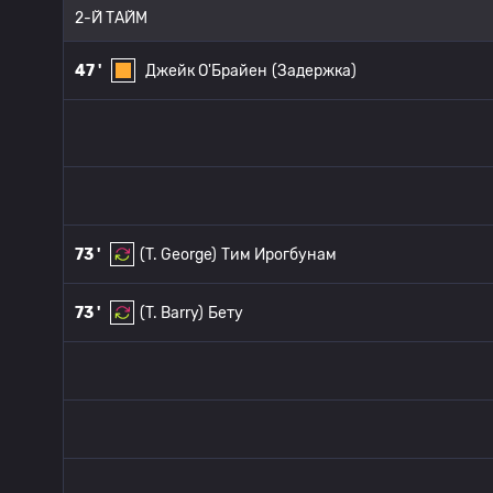
2-Й ТАЙМ
47 '
Джейк О'Брайен
(Задержка)
73 '
(T. George)
Тим Ирогбунам
73 '
(T. Barry)
Бету