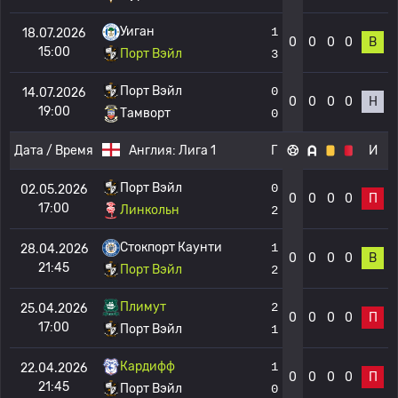
Уиган
1
18.07.2026
0
0
0
0
В
15:00
Порт Вэйл
3
Порт Вэйл
0
14.07.2026
0
0
0
0
Н
19:00
Тамворт
0
Дата / Время
Англия:
Лига 1
Г
И
Порт Вэйл
0
02.05.2026
0
0
0
0
П
17:00
Линкольн
2
Стокпорт Каунти
1
28.04.2026
0
0
0
0
В
21:45
Порт Вэйл
2
Плимут
2
25.04.2026
0
0
0
0
П
17:00
Порт Вэйл
1
Кардифф
1
22.04.2026
0
0
0
0
П
21:45
Порт Вэйл
0