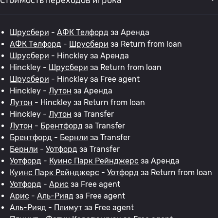
Шрусбери
-
АФК Телфорд
за Аренда
АФК Телфорд
-
Шрусбери
за Return from loan
Шрусбери
- Hinckley за Аренда
Hinckley -
Шрусбери
за Return from loan
Шрусбери
- Hinckley за Free agent
Hinckley -
Лутон
за Аренда
Лутон
- Hinckley за Return from loan
Hinckley -
Лутон
за Transfer
Лутон
-
Брентфорд
за Transfer
Брентфорд
-
Бернли
за Transfer
Бернли
-
Уотфорд
за Transfer
Уотфорд
-
Куинс Парк Рейнджерс
за Аренда
Куинс Парк Рейнджерс
-
Уотфорд
за Return from loan
Уотфорд
-
Арис
за Free agent
Арис
-
Аль-Рияд
за Free agent
Аль-Рияд
-
Плимут
за Free agent