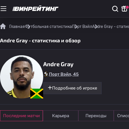
Главная
Футбольная статистика
Порт Вэйл
Andre Gray - стати
Andre Gray - статистика и обзор
Andre Gray
Порт Вэйл, 45
Подробнее об игроке
Последние матчи
Карьера
Переходы
Спис