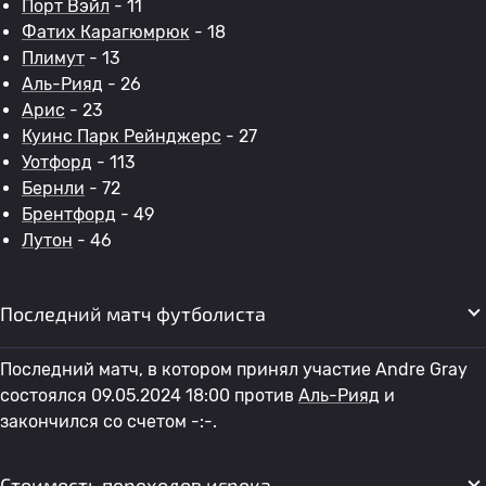
Порт Вэйл
- 11
Фатих Карагюмрюк
- 18
Плимут
- 13
Аль-Рияд
- 26
Арис
- 23
Куинс Парк Рейнджерс
- 27
Уотфорд
- 113
Бернли
- 72
Брентфорд
- 49
Лутон
- 46
Последний матч футболиста
Последний матч, в котором принял участие Andre Gray
состоялся 09.05.2024 18:00 против
Аль-Рияд
и
закончился со счетом -:-.
Стоимость переходов игрока