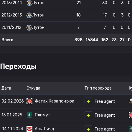
2013/2014
Лутон
21
30
0
3
0
2012/2013
Лутон
18
17
0
3
0
2011/2012
Лутон
7
7
0
0
0
Всего
398
16844
152
23
27
0
Переходы
Дата
Откуда
Тип перехода
К
02.02.2026
Фатих Карагюмрюк
Free agent
13.01.2025
Плимут
Free agent
04.10.2024
Аль-Рияд
Free agent