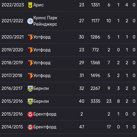
2022/2023
Арис
23
1351
6
1
4
0
Куинс Парк
2021/2022
27
1177
10
1
2
0
Рейнджерс
2020/2021
Уотфорд
30
1286
5
1
1
0
2019/2020
Уотфорд
23
772
2
0
1
0
2018/2019
Уотфорд
29
1368
7
2
2
0
2017/2018
Уотфорд
31
1496
5
2
1
0
2016/2017
Бернли
32
2267
9
3
2
0
2015/2016
Бернли
40
3335
23
8
2
0
2015/2016
Брентфорд
2
2
1
0
0
2014/2015
Брентфорд
47
17
0
1
0