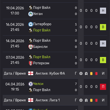
Порт Вэйл
0
19.04.2026
0
0
0
0
Н
17:00
Уиган
0
Питерборо
1
16.04.2026
0
0
0
0
В
21:45
Порт Вэйл
3
Порт Вэйл
0
14.04.2026
0
0
0
0
Н
21:45
Барнсли
0
Порт Вэйл
1
07.04.2026
0
0
0
0
В
21:45
Ротерхэм
0
Дата / Время
Англия:
Кубок ФА
Г
И
Челси
7
04.04.2026
0
0
0
0
П
19:15
Порт Вэйл
0
Дата / Время
Англия:
Лига 1
Г
И