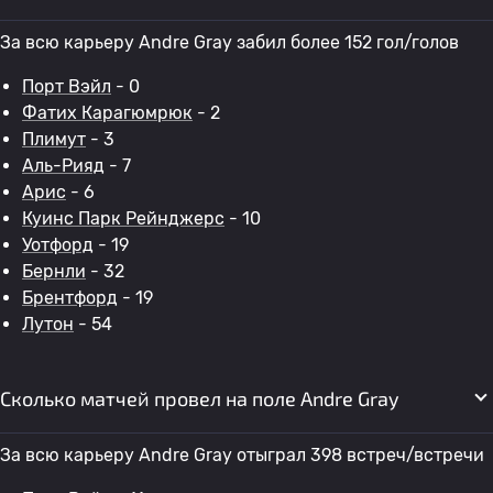
За всю карьеру Andre Gray забил более 152 гол/голов
Порт Вэйл
- 0
Фатих Карагюмрюк
- 2
Плимут
- 3
Аль-Рияд
- 7
Арис
- 6
Куинс Парк Рейнджерс
- 10
Уотфорд
- 19
Бернли
- 32
Брентфорд
- 19
Лутон
- 54
Сколько матчей провел на поле Andre Gray
За всю карьеру Andre Gray отыграл 398 встреч/встречи