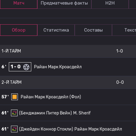
Матч
Предматчевые факты
Н2Н
Обзор
Статистика
Составы
Текс
1-Й ТАЙМ
1-0
1 - 0
6 '
Райан Марк Кроасдейл
2-Й ТАЙМ
0-0
57 '
Райан Марк Кроасдейл
(Фол)
61 '
(Бенджамин Питер Вейн)
M. Sherif
61 '
(Джейден Коннор Стокли)
Райан Марк Кроасдейл