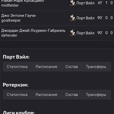
Райан Марк Кроасдейл
61’
1
0
Порт Вэйл
midfielder
Джо Энтони Гаучи
90’
0
0
Порт Вэйл
goalkeeper
Джордан Джей Лоуренс-Габриэль
90’
0
0
Порт Вэйл
defender
Порт Вэйл:
Статистика
Расписание
Состав
Трансферы
Ротерхэм:
Статистика
Расписание
Состав
Трансферы
Лиги клубов: