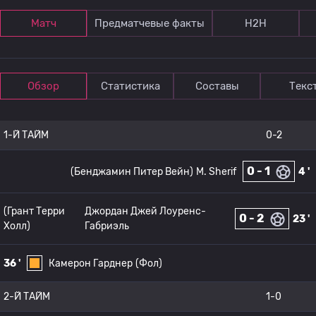
Матч
Предматчевые факты
Н2Н
Обзор
Статистика
Составы
Текс
1-Й ТАЙМ
0-2
0 - 1
(Бенджамин Питер Вейн)
M. Sherif
4 '
(Грант Терри
Джордан Джей Лоуренс-
0 - 2
23 '
Холл)
Габриэль
36 '
Камерон Гарднер
(Фол)
2-Й ТАЙМ
1-0