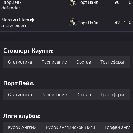
Габриэль
Порт Вэйл
90’
1
0
defender
Мартин Шериф
89’
1
0
Порт Вэйл
атакующий
Стокпорт Каунти:
Статистика
Расписание
Состав
Трансферы
Порт Вэйл:
Статистика
Расписание
Состав
Трансферы
Лиги клубов:
Кубок Англии
Кубок английской Лиги
Трофей англи