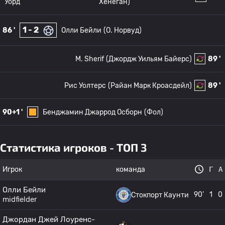
Уорд
Хенеган)
1 - 2
86 '
Олли Бейли
(O. Норвуд)
M. Sherif
(Джордж Уильям Байерс)
89 '
Рис Уолтерс
(Райан Марк Кроасдейл)
89 '
90+1 '
Бенджамин Джаррод Осборн
(Фол)
Статистика игроков - ТОП 3
Игрок
команда
Г
А
Олли Бейли
90’
1
0
Стокпорт Каунти
midfielder
Джордан Джей Лоуренс-