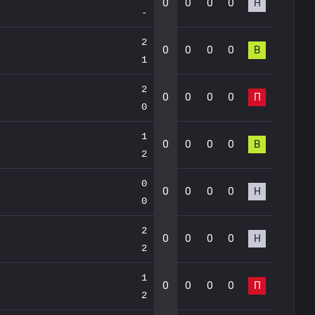
0
0
0
0
Н
-
2
0
0
0
0
В
1
2
0
0
0
0
П
0
1
0
0
0
0
В
2
0
0
0
0
0
Н
0
2
0
0
0
0
Н
2
1
0
0
0
0
П
2