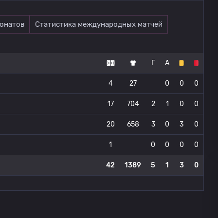
онатов
Статистика международных матчей
Г
А
4
27
0
0
0
17
704
2
1
0
0
20
658
3
0
3
0
1
0
0
0
0
42
1389
5
1
3
0