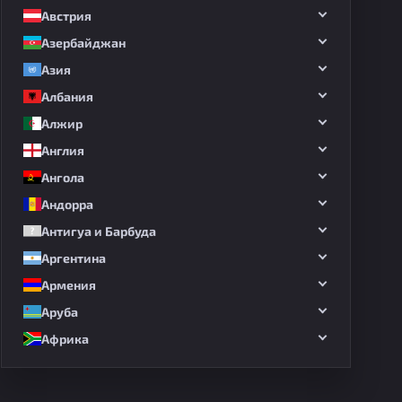
Австрия
Азербайджан
Азия
Албания
Алжир
Англия
Ангола
Андорра
Антигуа и Барбуда
Аргентина
Армения
Аруба
Африка