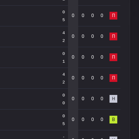
0
0
0
0
0
П
5
4
0
0
0
0
П
2
0
0
0
0
0
П
1
4
0
0
0
0
П
2
0
0
0
0
0
Н
0
0
0
0
0
0
В
5
-