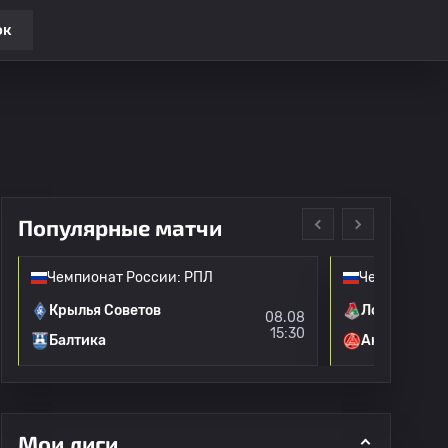
ок
Популярные матчи
Чемпионат России: РПЛ
Чемпионат Р
Крылья Советов
Локомотив 
08.08
15:30
Балтика
Акрон
Мои лиги