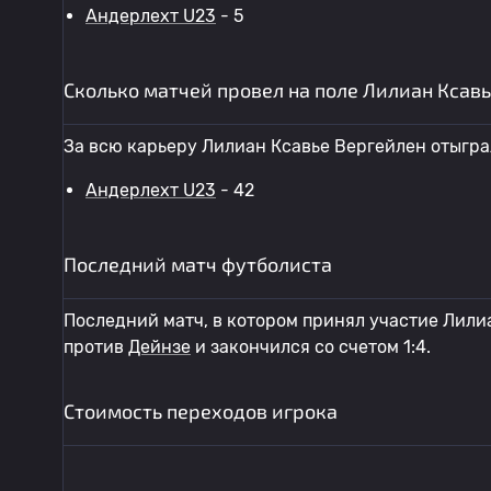
Андерлехт U23
- 5
Сколько матчей провел на поле Лилиан Ксав
За всю карьеру Лилиан Ксавье Вергейлен отыгра
Андерлехт U23
- 42
Последний матч футболиста
Последний матч, в котором принял участие Лилиа
против
Дейнзе
и закончился со счетом 1:4.
Стоимость переходов игрока