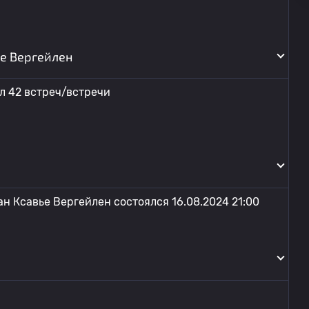
ье Вергейлен
л 42 встреч/встречи
н Ксавье Вергейлен состоялся 16.08.2024 21:00