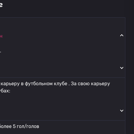
е
н
.
карьеру в футбольном клубе . За свою карьеру
бах:
олее 5 гол/голов