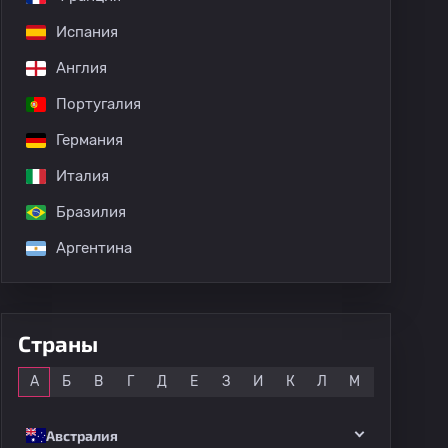
Испания
Англия
Португалия
Германия
Италия
Бразилия
Аргентина
Страны
Все
А
Б
В
Г
Д
Е
З
И
К
Л
М
Н
О
Австралия