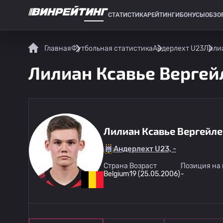
СТАТИСТИКА
РЕЙТИНГИ
БОНУСЫ
ОБЗО
СПОРТИВНАЯ СТАТИСТИКА
Главная
Футбольная статистика
Андерлехт U23
Лилиа
Лилиан Ксавье Вергейл
Лилиан Ксавье Вергейл
Андерлехт U23, -
Страна
Возраст
Позиция на 
Belgium
19 (25.05.2006)
-