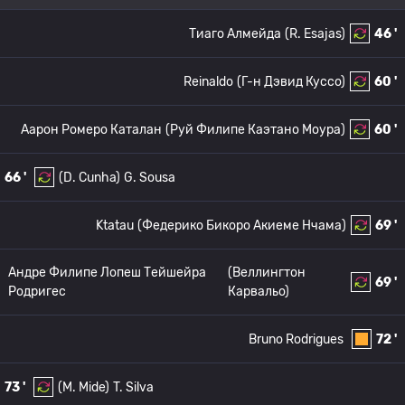
Тиаго Алмейда
(R. Esajas)
46 '
Reinaldo
(Г-н Дэвид Куссо)
60 '
Аарон Ромеро Каталан
(Руй Филипе Каэтано Моура)
60 '
66 '
(D. Cunha)
G. Sousa
Ktatau
(Федерико Бикоро Акиеме Нчама)
69 '
Андре Филипе Лопеш Тейшейра
(Веллингтон
69 '
Родригес
Карвальо)
Bruno Rodrigues
72 '
73 '
(M. Mide)
T. Silva