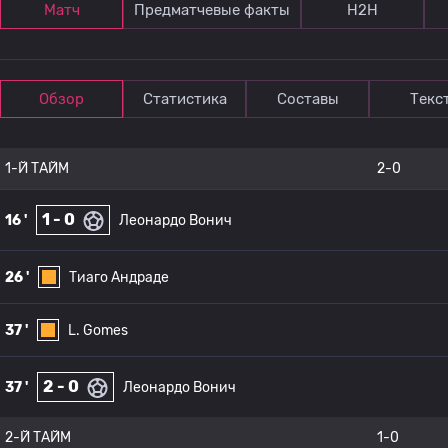
Матч
Предматчевые факты
Н2Н
Обзор
Статистика
Составы
Текс
1-Й ТАЙМ
2-0
1 - 0
16 '
Леонардо Вонич
26 '
Тиаго Андраде
37 '
L. Gomes
2 - 0
37 '
Леонардо Вонич
2-Й ТАЙМ
1-0