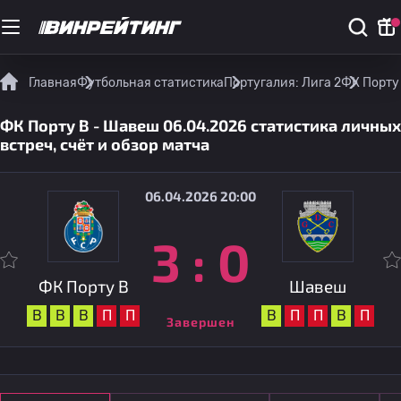
Главная
Футбольная статистика
Португалия: Лига 2
ФК Порту 
ФК Порту B - Шавеш 06.04.2026 статистика личных
встреч, счёт и обзор матча
06.04.2026 20:00
3
:
0
ФК Порту B
Шавеш
В
В
В
П
П
В
П
П
В
П
Завершен