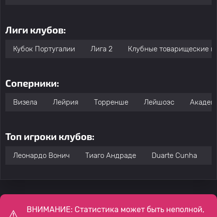
Лиги клубов:
Кубок Португалии
Лига 2
Клубные товарищеские м
Соперники:
Визела
Лейрия
Торренше
Лейшоэс
Академ
Топ игроки клубов:
Леонардо Вонич
Тиаго Андраде
Duarte Cunha
Ж
ВНИМАНИЕ: Статистика может быть неполной,