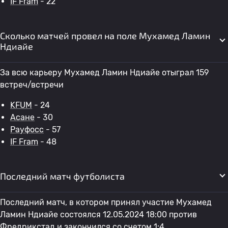
IF Fram
- 22
Сколько матчей провел на поле Мухамед Ламин
Ндиайе
За всю карьеру Мухамед Ламин Ндиайе отыграл 159
встреч/встречи
KFUM
- 24
Асане
- 30
Рауфосс
- 57
IF Fram
- 48
Последний матч футболиста
Последний матч, в котором принял участие Мухамед
Ламин Ндиайе состоялся 12.05.2024 18:00 против
Фредрикстад
и закончился со счетом 1:4.