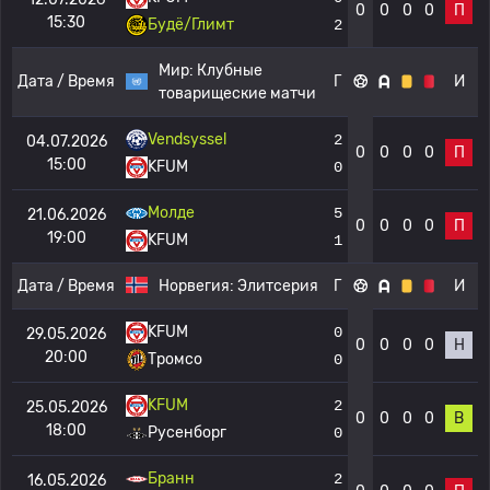
0
0
0
0
П
15:30
Будё/Глимт
2
Мир:
Клубные
Дата / Время
Г
И
товарищеские матчи
Vendsyssel
2
04.07.2026
0
0
0
0
П
15:00
KFUM
0
Молде
5
21.06.2026
0
0
0
0
П
19:00
KFUM
1
Дата / Время
Норвегия:
Элитсерия
Г
И
KFUM
0
29.05.2026
0
0
0
0
Н
20:00
Тромсо
0
KFUM
2
25.05.2026
0
0
0
0
В
18:00
Русенборг
0
Бранн
2
16.05.2026