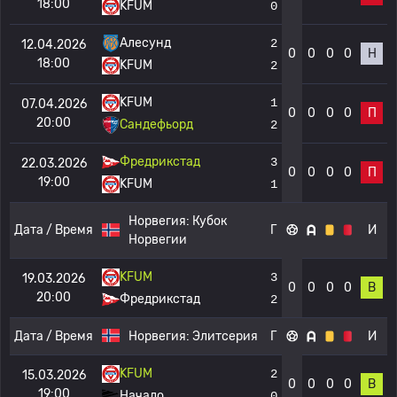
18:00
KFUM
0
Алесунд
2
12.04.2026
0
0
0
0
Н
18:00
KFUM
2
KFUM
1
07.04.2026
0
0
0
0
П
20:00
Сандефьорд
2
Фредрикстад
3
22.03.2026
0
0
0
0
П
19:00
KFUM
1
Норвегия:
Кубок
Дата / Время
Г
И
Норвегии
KFUM
3
19.03.2026
0
0
0
0
В
20:00
Фредрикстад
2
Дата / Время
Норвегия:
Элитсерия
Г
И
KFUM
2
15.03.2026
0
0
0
0
В
19:00
Начало
0