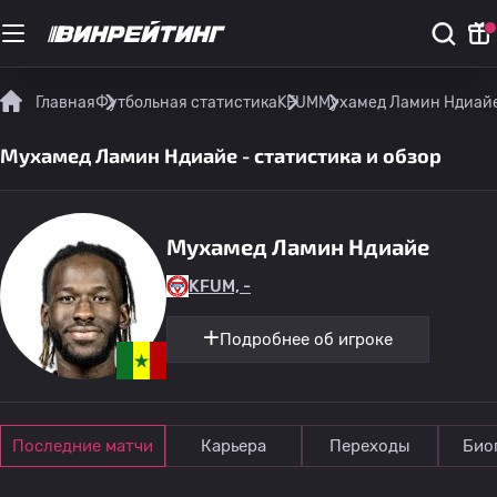
Главная
Футбольная статистика
KFUM
Мухамед Ламин Ндиайе 
Мухамед Ламин Ндиайе - статистика и обзор
Мухамед Ламин Ндиайе
KFUM, -
Подробнее об игроке
Последние матчи
Карьера
Переходы
Био