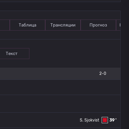
Таблица
Трансляции
Прогноз
Ком
Текст
2-0
S. Sjokvist
39 '