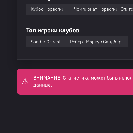
Кубок Норвегии
Чемпионат Норвегии: Элит
Топ игроки клубов:
Sander Ostraat
Роберт Маркус Сандберг
ВНИМАНИЕ: Статистика может быть непол
данные.