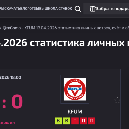
Забрать подар
РЫ
СКАЧАТЬ
БЛОГ
ОТЗЫВЫ
ШКОЛА СТАВОК
я
HamComb - KFUM 19.04.2026 статистика личных встреч, счёт и о
2026 статистика личных в
2026 18:00
:
0
Чемпионат Норвегии: Элитсерия
Матч дня
KFUM
15.08
17:00
Лиллестром
KFUM
В
В
П
П
П
вершен