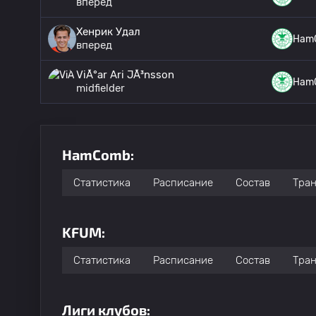
вперед
Хенрик Удал
Ham
вперед
ViÃ°ar Ari JÃ³nsson
Ham
midfielder
HamComb:
Статистика
Расписание
Состав
Тра
KFUM:
Статистика
Расписание
Состав
Тра
Лиги клубов: