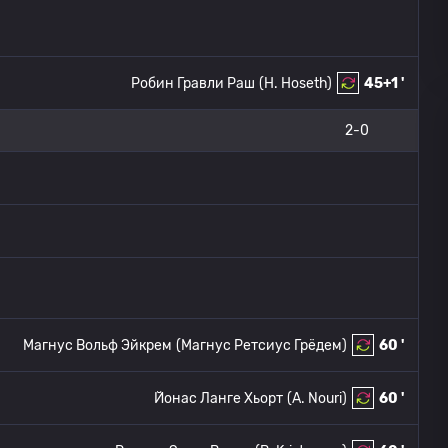
Робин Гравли Раш
(H. Hoseth)
45+1 '
2-0
Магнус Вольф Эйкрем
(Магнус Ретсиус Грёдем)
60 '
Йонас Ланге Хьорт
(A. Nouri)
60 '