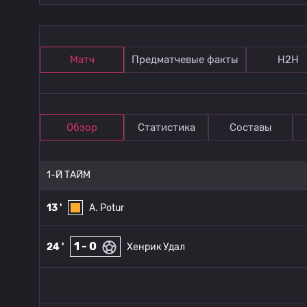
Матч
Предматчевые факты
Н2Н
Обзор
Статистика
Составы
1-Й ТАЙМ
13 '
A. Potur
1 - 0
24 '
Хенрик Удал