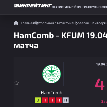
СТАТИСТИКА
РЕЙТИНГИ
БОНУСЫ
ОБЗО
СПОРТИВНАЯ СТАТИСТИКА
Главная
Футбольная статистика
Норвегия: Элитсери
HamComb - KFUM 19.04.
матча
19.04.
4
HamComb
В
П
П
П
Н
За