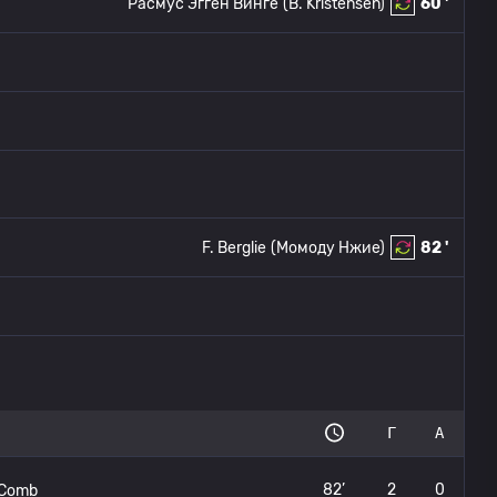
Расмус Эгген Винге
(B. Kristensen)
60 '
F. Berglie
(Момоду Нжие)
82 '
Г
А
82’
2
0
Comb