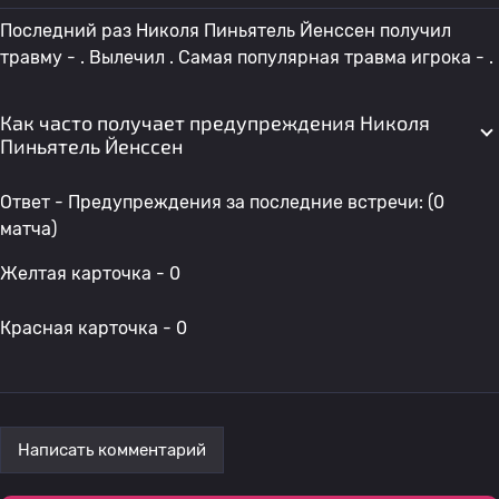
Последний раз Николя Пиньятель Йенссен получил
травму - . Вылечил . Самая популярная травма игрока - .
Как часто получает предупреждения Николя
Пиньятель Йенссен
Ответ - Предупреждения за последние встречи: (0
матча)
Желтая карточка - 0
Красная карточка - 0
Написать комментарий