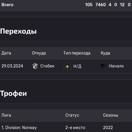
Всего
105
7460
4
0
12
0
Переходы
Дата
Откуда
Тип перехода
Куда
29.03.2024
Стабек
Начало
Н/Д
Трофеи
Лига
Статус
Сезоны
1. Division: Norway
2-е место
2022