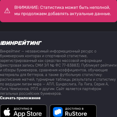
ВНИМАНИЕ: Статистика может быть неполной,
мы продолжаем добавлять актуальные данные.
Винрейтинг — независимый информационный ресурс о
букмекерских конторах и спортивной статистике,
зарегистрированный как средство массовой информации
(реестровая запись СМИ ЭЛ № ФС 77-83883). Публикует рейтинги
и обзоры букмекеров, сравнения коэффициентов, обучающие
материалы для беттеров, а также футбольную статистику:
расписание матчей, турнирные таблицы, результаты и статистику
по ведущим лигам мира — АПЛ, Бундеслига, Ла Лига, Серия А,
Лига Чемпионов, РПЛ и другим. Сайт является партнёром
легальных российских букмекеров.
Скачать приложение