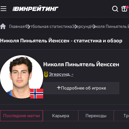
Главная
Футбольная статистика
Эгерсунд
Николя Пиньятель Й
Николя Пиньятель Йенссен - статистика и обзор
Николя Пиньятель Йенссен
Эгерсунд, -
Подробнее об игроке
Последние матчи
Карьера
Переходы
Тр