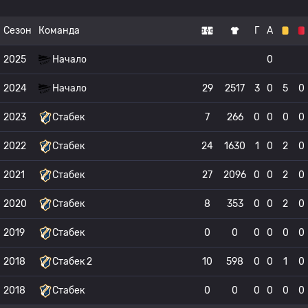
Сезон
Команда
Г
А
2025
Начало
0
2024
Начало
29
2517
3
0
5
0
2023
Стабек
7
266
0
0
0
0
2022
Стабек
24
1630
1
0
2
0
2021
Стабек
27
2096
0
0
2
0
2020
Стабек
8
353
0
0
2
0
2019
Стабек
0
0
0
0
0
0
2018
Стабек 2
10
598
0
0
1
0
2018
Стабек
0
0
0
0
0
0