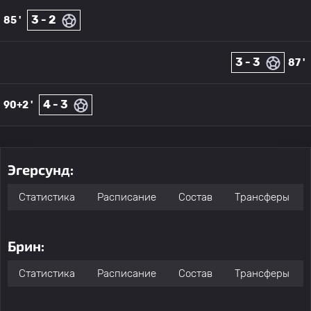
3 - 2
85 '
3 - 3
87 '
4 - 3
90+2 '
Эгерсунд:
Статистика
Расписание
Состав
Трансферы
Брин:
Статистика
Расписание
Состав
Трансферы