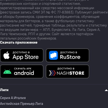
букмекерских конторах и спортивной статистике,
зарегистрированный как средство массовой информации
(реестровая запись СМИ ЭЛ № ФС 77-83883). Публикует рейтинги
и обзоры букмекеров, сравнения коэффициентов, обучающие
материалы для беттеров, а также футбольную статистику:
расписание матчей, турнирные таблицы, результаты и статистику
по ведущим лигам мира — АПЛ, Бундеслига, Ла Лига, Серия А,
Лига Чемпионов, РПЛ и другим. Сайт является партнёром
легальных российских букмекеров.
Скачать приложение
Лиги
Серия A Италия
Английская Премьер Лига