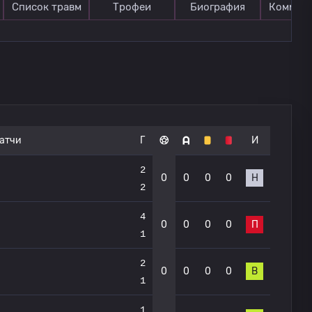
Список травм
Трофеи
Биография
Коммен
атчи
Г
И
2
0
0
0
0
Н
2
4
0
0
0
0
П
1
2
0
0
0
0
В
1
1