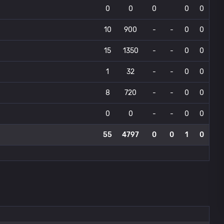
0
0
0
0
0
10
900
-
-
0
0
15
1350
-
-
0
0
1
32
-
-
0
0
8
720
-
-
0
0
0
0
-
-
0
0
55
4797
0
0
1
0