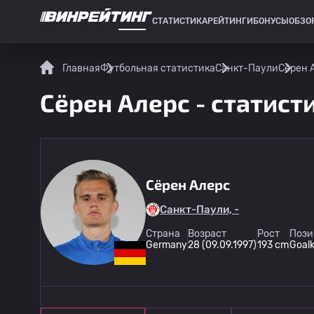
СТАТИСТИКА
РЕЙТИНГИ
БОНУСЫ
ОБЗО
СПОРТИВНАЯ СТАТИСТИКА
Главная
Футбольная статистика
Санкт-Паули
Сёрен А
Сёрен Алерс - статист
Сёрен Алерс
Санкт-Паули, -
Страна
Возраст
Рост
Пози
Germany
28 (09.09.1997)
193 cm
Goal