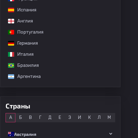
Испания
Англия
Португалия
Германия
Италия
Бразилия
Аргентина
Страны
Все
А
Б
В
Г
Д
Е
З
И
К
Л
М
Н
О
Австралия