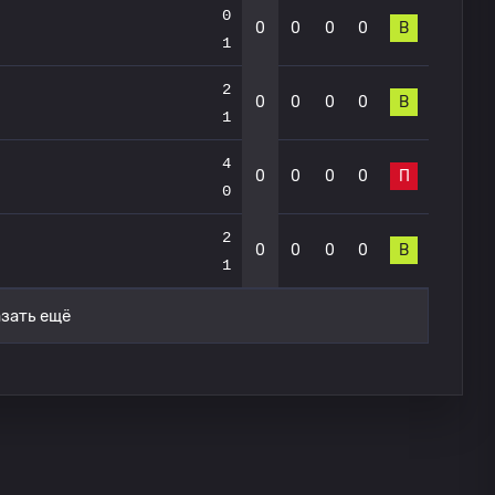
0
0
0
0
0
В
1
2
0
0
0
0
В
1
4
0
0
0
0
П
0
2
0
0
0
0
В
1
зать ещё