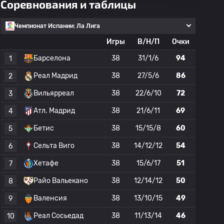
Соревнования и таблицы
Чемпионат Испании: Ла Лига
Игры
В/Н/П
Очки
Барселона
38
31/1/6
94
1
Реал Мадрид
38
27/5/6
86
2
Вильярреал
38
22/6/10
72
3
Атл. Мадрид
38
21/6/11
69
4
Бетис
38
15/15/8
60
5
Сельта Виго
38
14/12/12
54
6
Хетафе
38
15/6/17
51
7
Райо Вальекано
38
12/14/12
50
8
Валенсия
38
13/10/15
49
9
Реал Сосьедад
38
11/13/14
46
10