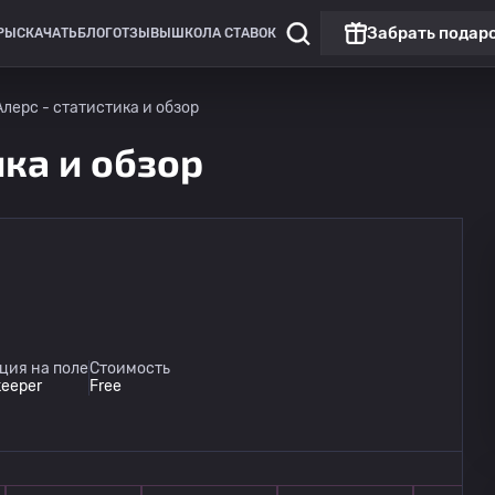
Забрать подар
РЫ
СКАЧАТЬ
БЛОГ
ОТЗЫВЫ
ШКОЛА СТАВОК
лерс - статистика и обзор
ика и обзор
ция на поле
Стоимость
keeper
Free