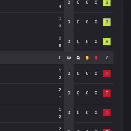
0
0
0
0
В
4
1
0
0
0
0
В
3
2
0
0
0
0
В
6
Г
И
1
0
0
0
0
П
3
2
0
0
0
0
П
1
1
0
0
0
0
П
2
2