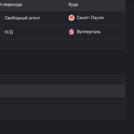
п перехода
Куда
Санкт-Паули
Свободный агент
Вупперталь
Н/Д