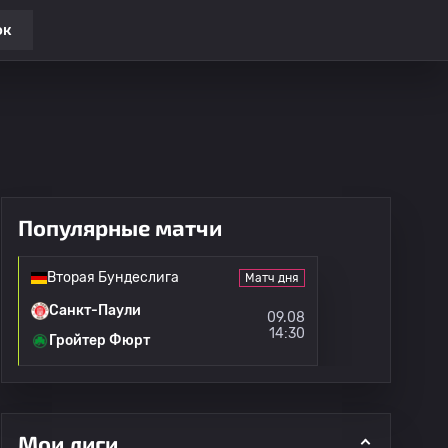
ок
Популярные матчи
Вторая Бундеслига
Матч дня
Санкт-Паули
09.08
14:30
Гройтер Фюрт
Мои лиги