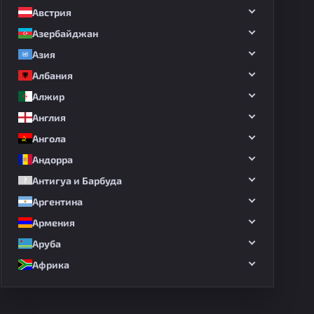
Австрия
Азербайджан
Азия
Албания
Алжир
Англия
Ангола
Андорра
Антигуа и Барбуда
Аргентина
Армения
Аруба
Африка