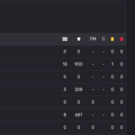
ПМ
С
0
0
-
-
0
0
10
900
-
-
1
0
0
0
-
-
0
0
3
208
-
-
0
0
0
0
0
0
0
8
687
-
-
0
0
0
0
0
0
0