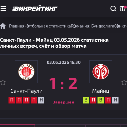
Главная
Футбольная статистика
Германия: Бундеслига
Санкт-
Санкт-Паули - Майнц 03.05.2026 статистика
личных встреч, счёт и обзор матча
03.05.2026 16:30
1
:
2
Санкт-Паули
Майнц
П
П
П
П
Н
В
П
В
П
Н
Завершен