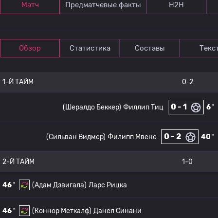
Матч
Предматчевые факты
Н2Н
Обзор
Статистика
Составы
Текс
1-Й ТАЙМ
0-2
0 - 1
(Шералдо Беккер)
Филлип Тиц
6 '
0 - 2
(Сильван Видмер)
Филипп Мвене
40 '
2-Й ТАЙМ
1-0
46 '
(Адам Дзвигала)
Ларс Рицка
46 '
(Коннор Меткалф)
Данел Синани