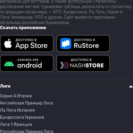
материалы для беттеров, а также футбольную статистику:
расписание матчей, турнирные таблицы, результаты и статистику
по ведущим лигам мира — АПЛ, Бундеслига, Ла Лига, Серия А,
Лига Чемпионов, РПЛ и другим. Сайт является партнёром
легальных российских букмекеров.
Скачать приложение
Лиги
Серия A Италия
Английская Премьер Лига
Ла Лига Испания
Бундеслига Германия
Лига 1 Франция
Российская Премьер Лига