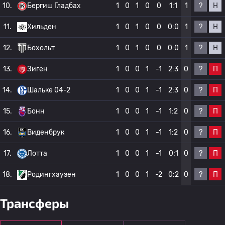
?
Н
10.
Бергиш Гладбах
1
0
1
0
0
1:1
1
?
Н
11.
Хильден
1
0
1
0
0
0:0
1
?
Н
12.
Бохольт
1
0
1
0
0
0:0
1
?
П
13.
Зиген
1
0
0
1
-1
2:3
0
?
П
14.
Шальке 04-2
1
0
0
1
-1
2:3
0
?
П
15.
Бонн
1
0
0
1
-1
1:2
0
?
П
16.
Виденбрук
1
0
0
1
-1
1:2
0
?
П
17.
Лотта
1
0
0
1
-1
0:1
0
?
П
18.
Родингхаузен
1
0
0
1
-2
0:2
0
Трансферы