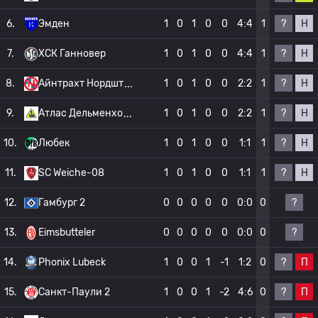
?
Н
6.
Эмден
1
0
1
0
0
4:4
1
?
Н
7.
ХСК Ганновер
1
0
1
0
0
4:4
1
?
Н
8.
Айнтрахт Нордшт
1
0
1
0
0
2:2
1
?
Н
9.
Атлас Дельменхо
1
0
1
0
0
2:2
1
?
Н
10.
Любек
1
0
1
0
0
1:1
1
?
Н
11.
SC Weiche-08
1
0
1
0
0
1:1
1
?
12.
Гамбург 2
0
0
0
0
0
0:0
0
?
13.
Eimsbutteler
0
0
0
0
0
0:0
0
?
П
14.
Phonix Lubeck
1
0
0
1
-1
1:2
0
?
П
15.
Санкт-Паули 2
1
0
0
1
-2
4:6
0