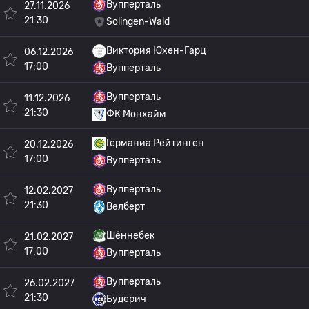
Вупперталь
27.11.2026
21:30
Solingen-Wald
Виктория Юхен-Гарц
06.12.2026
17:00
Вупперталь
Вупперталь
11.12.2026
21:30
ФК Монхайм
Германиа Рейтинген
20.12.2026
17:00
Вупперталь
Вупперталь
12.02.2027
21:30
Велберт
Шённебек
21.02.2027
17:00
Вупперталь
Вупперталь
26.02.2027
21:30
Будерич