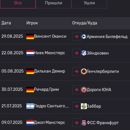
Все
Пришли
Ушли
Дата
Игрок
Откуда/Куда
29.08.2025
Винсент Оканси
Арминия Билефельд
22.08.2025
Ниек Мюнстерс
Эйндховен
05.08.2025
Дильхан Демир
Генчлербирлиги
30.07.2025
Ричард Грим
Дороги ЮНА
21.07.2025
Педро Сантьяго
Заббар
09.07.2025
Джоп Манстерс
ФСС Франкфурт