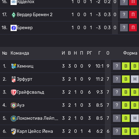
?
П
16.
Ядделох
1
0
0
1
-2
0:2
0
?
П
17.
Вердер Бремен 2
1
0
0
1
-3
0:3
0
?
П
18.
Бремер
1
0
0
1
-3
0:3
0
№
Команда
И
В
Н
П
РГ
Г
О
Форма
?
В
В
1.
Хемниц
3
3
0
0
9
10:1
9
?
В
Н
2.
Эрфурт
3
2
1
0
9
11:2
7
?
В
В
3.
Грайфсвальд
3
2
1
0
6
9:3
7
?
В
В
4.
Ауэ
3
2
1
0
3
8:5
7
?
В
Н
5.
Локомотива Лейп
3
2
1
0
3
8:5
7
?
В
В
6.
Карл Цейсс Йена
3
2
0
1
4
6:2
6