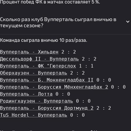
Процент побед ФК в матчах составляет 5 %.
Сколько раз клуб Вупперталь сыграл вничью в
текущем сезоне?
Команда сыграла вничью 10 раз/раза.
Вупперталь - Хильден
 2 : 2
Дюссельдорф II - Вупперталь
 2 : 2
Вупперталь - ФК "Гютерслох
 1 : 1
Оберхаузен - Вупперталь
 2 : 2
Вупперталь - Б. Монхенгладбах II
 0 : 0
Вупперталь - Боруссия Мёнхенгладбах 2
 0 : 0
Вупперталь - Лотта
 0 : 0
Родингхаузен - Вупперталь
 0 : 0
Вупперталь - Боруссия Дортмунд 2
 2 : 2
TuS Hordel - Вупперталь
 0 : 0