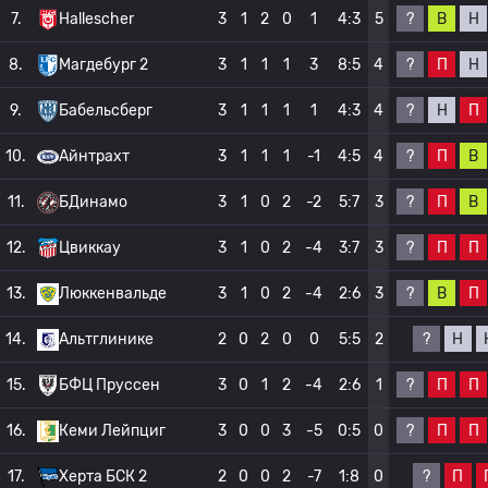
?
В
Н
7.
Hallescher
3
1
2
0
1
4:3
5
?
П
Н
8.
Магдебург 2
3
1
1
1
3
8:5
4
?
Н
П
9.
Бабельсберг
3
1
1
1
1
4:3
4
?
П
В
10.
Айнтрахт
3
1
1
1
-1
4:5
4
?
П
В
11.
БДинамо
3
1
0
2
-2
5:7
3
?
П
П
12.
Цвиккау
3
1
0
2
-4
3:7
3
?
В
П
13.
Люккенвальде
3
1
0
2
-4
2:6
3
?
Н
14.
Альтглинике
2
0
2
0
0
5:5
2
?
П
П
15.
БФЦ Пруссен
3
0
1
2
-4
2:6
1
?
П
П
16.
Кеми Лейпциг
3
0
0
3
-5
0:5
0
?
П
17.
Херта БСК 2
2
0
0
2
-7
1:8
0