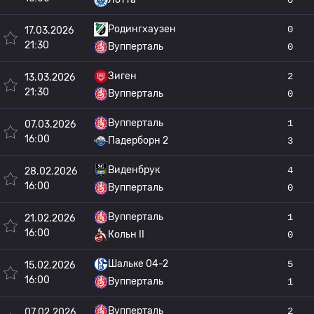
Родингхаузен
0
17.03.2026
21:30
Вупперталь
0
Зиген
2
13.03.2026
21:30
Вупперталь
0
Вупперталь
1
07.03.2026
16:00
Падерборн 2
3
Виденбрук
4
28.02.2026
16:00
Вупперталь
0
Вупперталь
1
21.02.2026
16:00
Кольн II
0
Шальке 04-2
5
15.02.2026
16:00
Вупперталь
1
Вупперталь
2
07.02.2026