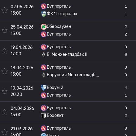
Вупперталь
1
02.05.2026
15:00
ФК "Гютерслох
1
Оберхаузен
2
25.04.2026
15:00
Вупперталь
2
Вупперталь
0
19.04.2026
17:00
Б. Монхенгладбах II
0
Вупперталь
0
18.04.2026
15:00
Боруссия Мёнхенгладб
0
Бохум 2
4
10.04.2026
20:30
Вупперталь
1
Вупперталь
0
04.04.2026
15:00
Бохольт
2
Вупперталь
0
21.03.2026
16:00
Лотта
0