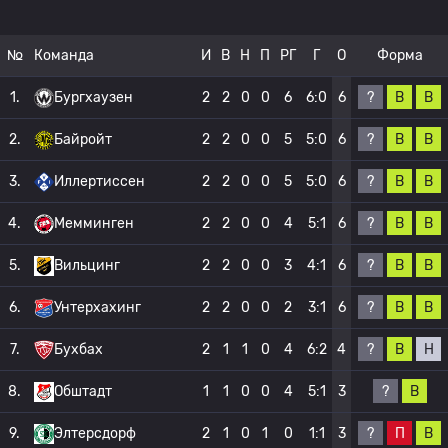
№
Команда
И
В
Н
П
РГ
Г
О
Форма
?
В
В
1.
Бургхаузен
2
2
0
0
6
6:0
6
?
В
В
2.
Байройт
2
2
0
0
5
5:0
6
?
В
В
3.
Иллертиссен
2
2
0
0
5
5:0
6
?
В
В
4.
Мемминген
2
2
0
0
4
5:1
6
?
В
В
5.
Вильцинг
2
2
0
0
3
4:1
6
?
В
В
6.
Унтерхахинг
2
2
0
0
2
3:1
6
?
В
Н
7.
Бухбах
2
1
1
0
4
6:2
4
?
В
8.
Обштадт
1
1
0
0
4
5:1
3
?
П
В
9.
Элтерсдорф
2
1
0
1
0
1:1
3