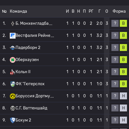
№
Команда
И
В
Н
П
РГ
Г
О
Форма
?
В
1.
Б. Монхенгладба
1
1
0
0
2
2:0
3
?
В
2.
Вестфалия Рейне
1
1
0
0
1
3:2
3
?
В
3.
Падерборн 2
1
1
0
0
1
3:2
3
?
В
4.
Оберхаузен
1
1
0
0
1
2:1
3
?
В
5.
Кольн II
1
1
0
0
1
2:1
3
?
В
6.
ФК "Гютерслох
1
1
0
0
1
1:0
3
?
Н
7.
Боруссия Дортму
1
0
1
0
0
1:1
1
?
Н
8.
С.Г. Ваттеншайд
1
0
1
0
0
1:1
1
?
Н
9.
Бохум 2
1
0
1
0
0
1:1
1