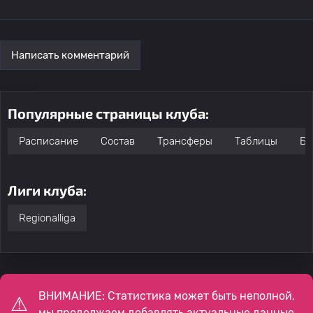
Написать комментарий
Популярные страницы клуба:
Расписание
Состав
Трансферы
Таблицы
Бо
Лиги клуба:
Regionalliga
ВНИМАНИЕ: Статистика может быть неполной,
мы продолжаем добавлять актуальные данные.