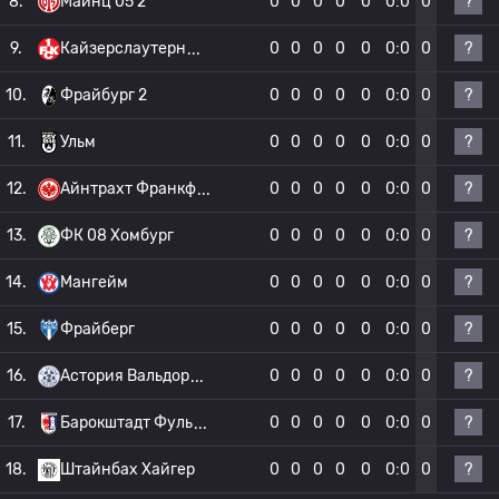
?
8.
Майнц 05 2
0
0
0
0
0
0:0
0
?
9.
Кайзерслаутерн
0
0
0
0
0
0:0
0
?
10.
Фрайбург 2
0
0
0
0
0
0:0
0
?
11.
Ульм
0
0
0
0
0
0:0
0
?
12.
Айнтрахт Франкф
0
0
0
0
0
0:0
0
?
13.
ФК 08 Хомбург
0
0
0
0
0
0:0
0
?
14.
Мангейм
0
0
0
0
0
0:0
0
?
15.
Фрайберг
0
0
0
0
0
0:0
0
?
16.
Астория Вальдор
0
0
0
0
0
0:0
0
?
17.
Барокштадт Фуль
0
0
0
0
0
0:0
0
?
18.
Штайнбах Хайгер
0
0
0
0
0
0:0
0