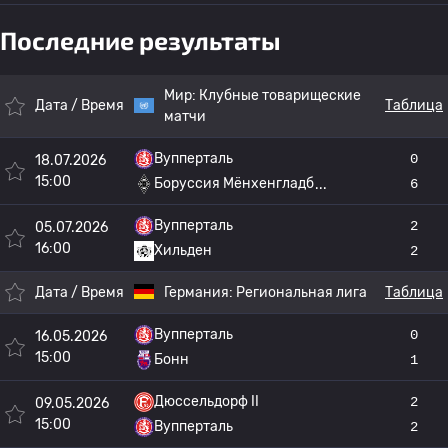
Последние результаты
Мир:
Клубные товарищеские
Дата / Время
Таблица
матчи
Вупперталь
0
18.07.2026
15:00
Боруссия Мёнхенгладб
6
Вупперталь
2
05.07.2026
16:00
Хильден
2
Дата / Время
Германия:
Региональная лига
Таблица
Вупперталь
0
16.05.2026
15:00
Бонн
1
Дюссельдорф II
2
09.05.2026
15:00
Вупперталь
2