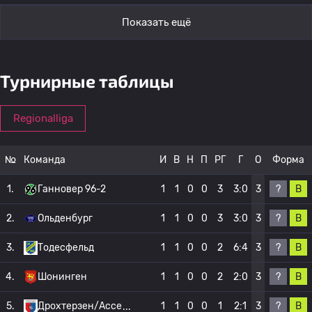
Показать ещё
Турнирные таблицы
Regionalliga
№
Команда
И
В
Н
П
РГ
Г
О
Форма
?
В
1.
Ганновер 96-2
1
1
0
0
3
3:0
3
?
В
2.
Ольденбург
1
1
0
0
3
3:0
3
?
В
3.
Тодесфельд
1
1
0
0
2
6:4
3
?
В
4.
Шонинген
1
1
0
0
2
2:0
3
?
В
5.
Дрохтерзен/Ассе
1
1
0
0
1
2:1
3