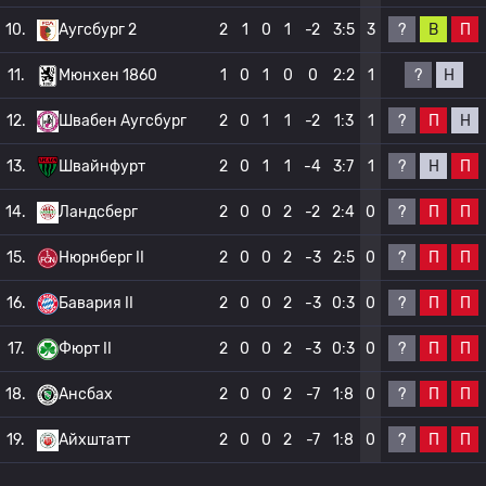
?
В
П
10.
Аугсбург 2
2
1
0
1
-2
3:5
3
?
Н
11.
Мюнхен 1860
1
0
1
0
0
2:2
1
?
П
Н
12.
Швабен Аугсбург
2
0
1
1
-2
1:3
1
?
Н
П
13.
Швайнфурт
2
0
1
1
-4
3:7
1
?
П
П
14.
Ландсберг
2
0
0
2
-2
2:4
0
?
П
П
15.
Нюрнберг II
2
0
0
2
-3
2:5
0
?
П
П
16.
Бавария II
2
0
0
2
-3
0:3
0
?
П
П
17.
Фюрт II
2
0
0
2
-3
0:3
0
?
П
П
18.
Ансбах
2
0
0
2
-7
1:8
0
?
П
П
19.
Айхштатт
2
0
0
2
-7
1:8
0