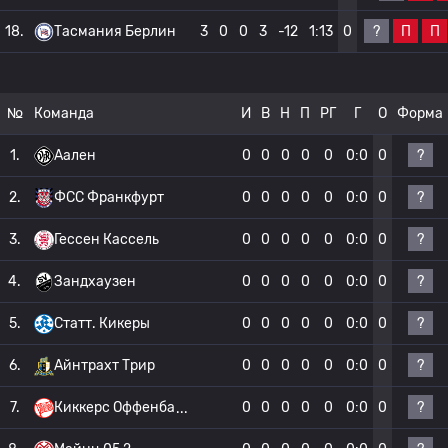
?
П
П
18.
Тасмания Берлин
3
0
0
3
-12
1:13
0
№
Команда
И
В
Н
П
РГ
Г
О
Форма
?
1.
Аален
0
0
0
0
0
0:0
0
?
2.
ФСС Франкфурт
0
0
0
0
0
0:0
0
?
3.
Гессен Кассель
0
0
0
0
0
0:0
0
?
4.
Зандхаузен
0
0
0
0
0
0:0
0
?
5.
Статт. Кикеры
0
0
0
0
0
0:0
0
?
6.
Айнтрахт Трир
0
0
0
0
0
0:0
0
?
7.
Киккерс Оффенба
0
0
0
0
0
0:0
0