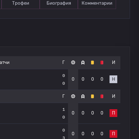
Трофеи
Биография
Комментарии
атчи
Г
И
0
0
0
0
0
Н
0
Г
И
1
0
0
0
0
П
0
0
0
0
0
0
П
3