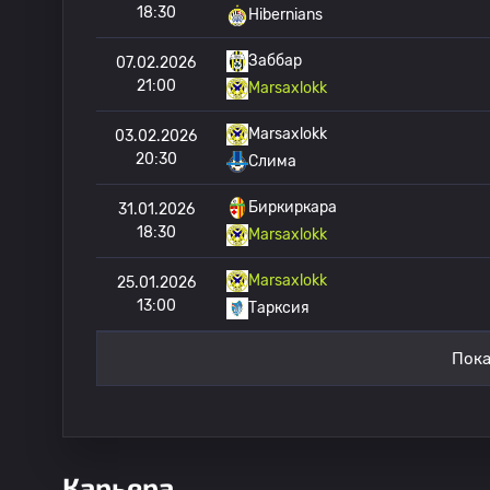
18:30
Hibernians
Заббар
07.02.2026
21:00
Marsaxlokk
Marsaxlokk
03.02.2026
20:30
Слима
Биркиркара
31.01.2026
18:30
Marsaxlokk
Marsaxlokk
25.01.2026
13:00
Тарксия
Пока
Карьера