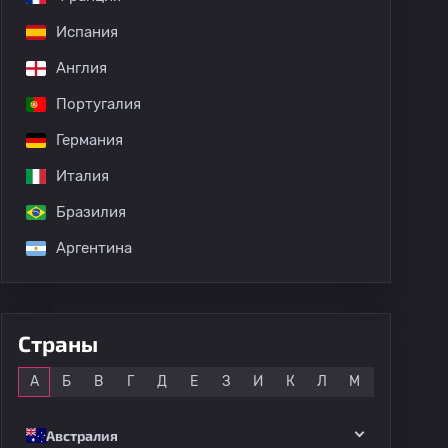
Испания
Англия
дных матчей
Португалия
Германия
Италия
Бразилия
Аргентина
Страны
Все
А
Б
В
Г
Д
Е
З
И
К
Л
М
Н
О
Австралия