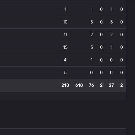
1
1
0
1
0
10
5
0
5
0
11
2
0
2
0
15
3
0
1
0
4
1
0
0
0
5
0
0
0
0
218
618
76
2
27
2