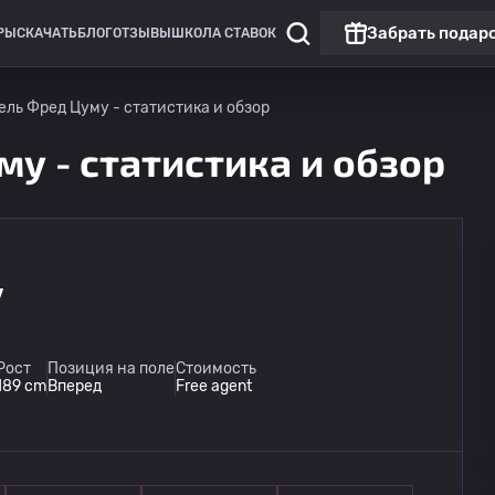
Забрать подар
РЫ
СКАЧАТЬ
БЛОГ
ОТЗЫВЫ
ШКОЛА СТАВОК
ль Фред Цуму - статистика и обзор
у - статистика и обзор
у
Премьер Лига
Бальзан
14.08
Рост
Позиция на поле
Стоимость
21:30
Marsaxlokk
189 cm
Вперед
Free agent