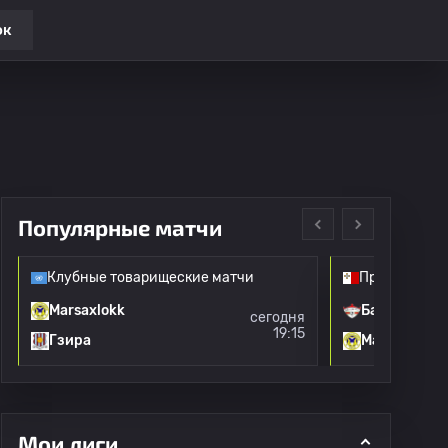
ок
Популярные матчи
Клубные товарищеские матчи
Премьер Лиг
Marsaxlokk
Бальзан
сегодня
19:15
Гзира
Marsaxlokk
Мои лиги