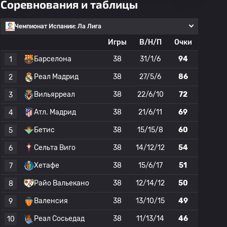
Соревнования и таблицы
Чемпионат Испании: Ла Лига
Игры
В/Н/П
Очки
Барселона
38
31/1/6
94
1
Реал Мадрид
38
27/5/6
86
2
Вильярреал
38
22/6/10
72
3
Атл. Мадрид
38
21/6/11
69
4
Бетис
38
15/15/8
60
5
Сельта Виго
38
14/12/12
54
6
Хетафе
38
15/6/17
51
7
Райо Вальекано
38
12/14/12
50
8
Валенсия
38
13/10/15
49
9
Реал Сосьедад
38
11/13/14
46
10