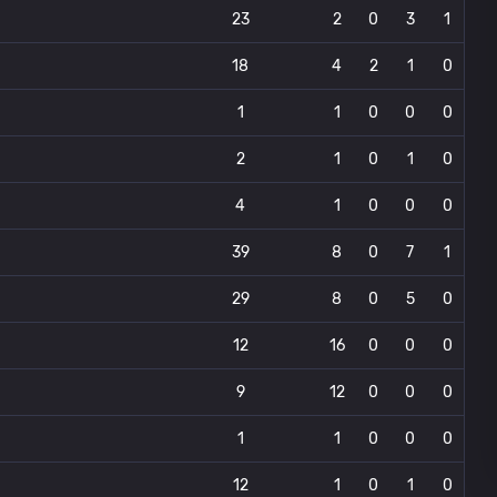
23
2
0
3
1
18
4
2
1
0
1
1
0
0
0
2
1
0
1
0
4
1
0
0
0
39
8
0
7
1
29
8
0
5
0
12
16
0
0
0
9
12
0
0
0
1
1
0
0
0
12
1
0
1
0