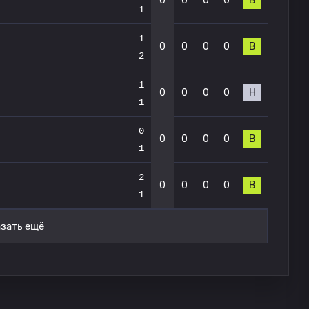
0
0
0
0
В
1
1
0
0
0
0
В
2
1
0
0
0
0
Н
1
0
0
0
0
0
В
1
2
0
0
0
0
В
1
зать ещё