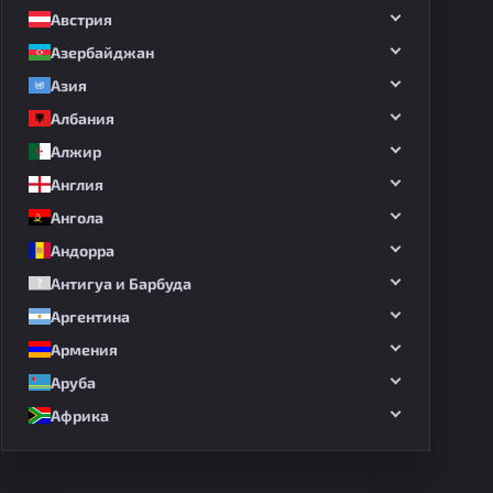
Австрия
Азербайджан
Азия
Албания
Алжир
Англия
Ангола
Андорра
Антигуа и Барбуда
Аргентина
Армения
Аруба
Африка