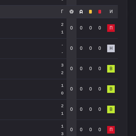
Г
И
2
0
0
0
0
П
1
-
0
0
0
0
Н
-
3
0
0
0
0
В
2
1
0
0
0
0
В
0
2
0
0
0
0
В
1
1
0
0
0
0
П
3