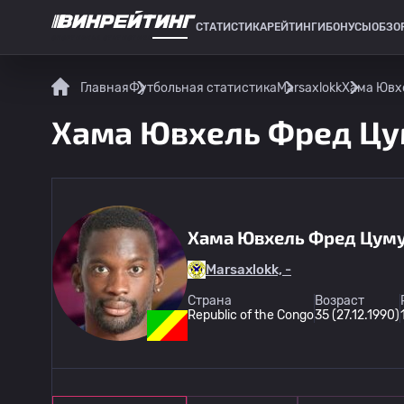
СТАТИСТИКА
РЕЙТИНГИ
БОНУСЫ
ОБЗО
СПОРТИВНАЯ СТАТИСТИКА
Главная
Футбольная статистика
Marsaxlokk
Хама Ювхе
Хама Ювхель Фред Цум
Хама Ювхель Фред Цум
Marsaxlokk, -
Страна
Возраст
Republic of the Congo
35 (27.12.1990)