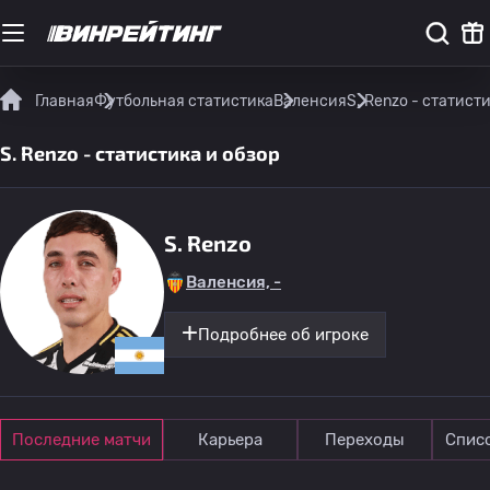
Главная
Футбольная статистика
Валенсия
S. Renzo - статист
S. Renzo - статистика и обзор
S. Renzo
Валенсия, -
Подробнее об игроке
Последние матчи
Карьера
Переходы
Спис