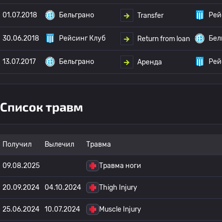
01.07.2018
Бельграно
Рей
Transfer
30.06.2018
Рейсинг Клуб
Бел
Return from loan
13.07.2017
Бельграно
Рей
Аренда
Список травм
Получил
Вылечил
Травма
09.08.2025
Травма ноги
20.09.2024
04.10.2024
Thigh Injury
25.06.2024
10.07.2024
Muscle Injury