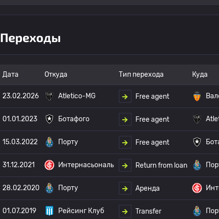
Переходы
Дата
Откуда
Тип перехода
Куда
23.02.2026
Atletico-MG
Вал
Free agent
01.01.2023
Ботафого
Atl
Free agent
15.03.2022
Порту
Бот
Free agent
31.12.2021
Интернасьональ
Пор
Return from loan
28.02.2020
Порту
Инт
Аренда
01.07.2019
Рейсинг Клуб
Пор
Transfer