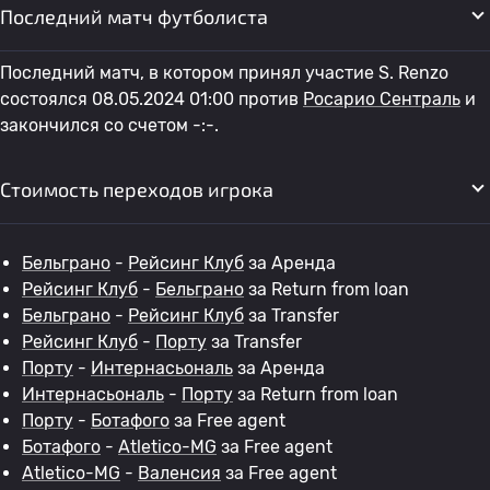
Последний матч футболиста
Последний матч, в котором принял участие S. Renzo
состоялся 08.05.2024 01:00 против
Росарио Сентраль
и
закончился со счетом -:-.
Стоимость переходов игрока
Бельграно
-
Рейсинг Клуб
за Аренда
Рейсинг Клуб
-
Бельграно
за Return from loan
Бельграно
-
Рейсинг Клуб
за Transfer
Рейсинг Клуб
-
Порту
за Transfer
Порту
-
Интернасьональ
за Аренда
Интернасьональ
-
Порту
за Return from loan
Порту
-
Ботафого
за Free agent
Ботафого
-
Atletico-MG
за Free agent
Atletico-MG
-
Валенсия
за Free agent