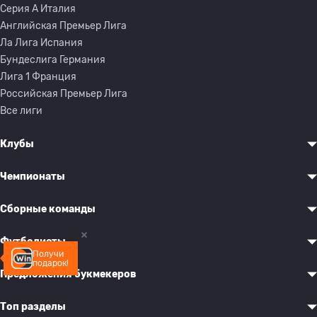
Серия A Италия
Английская Премьер Лига
Ла Лига Испания
Бундеслига Германия
Лига 1 Франция
Российская Премьер Лига
Все лиги
Клубы
Чемпионаты
Сборные команды
Футболисты
Получи
подарок!
Предложения букмекеров
Топ разделы