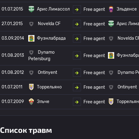
01.07.2015
Арис Лимассол
Эльденсе
Free agent
27.01.2015
Novelda CF
Арис Лим
Free agent
03.09.2014
Фуэнлабрада
Novelda C
Free agent
Dynamo
01.08.2013
Фуэнлабр
Free agent
Petersburg
01.08.2012
Ontinyent
Dynamo Pe
Free agent
01.07.2011
Торрельяно
Ontinyent
Free agent
01.07.2009
Эльче
Торрельян
Free agent
Список травм