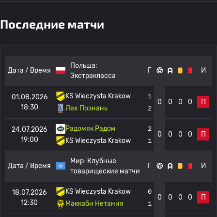
Последние матчи
Польша:
Дата / Время
Г
И
Экстракласса
KS Wieczysta Krakow
1
01.08.2026
0
0
0
0
П
18:30
Лех Познань
2
Радомяк Радом
2
24.07.2026
0
0
0
0
П
19:00
KS Wieczysta Krakow
1
Мир:
Клубные
Дата / Время
Г
И
товарищеские матчи
KS Wieczysta Krakow
0
18.07.2026
0
0
0
0
П
12:30
Маккаби Нетания
1