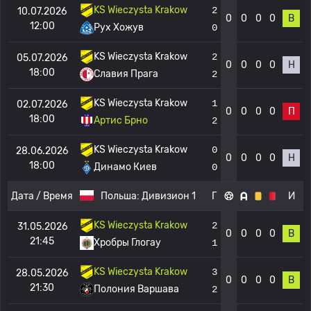
KS Wieczysta Krakow
2
10.07.2026
0
0
0
0
В
12:00
Рух Хожув
0
KS Wieczysta Krakow
2
05.07.2026
0
0
0
0
Н
18:00
Славия Прага
2
KS Wieczysta Krakow
1
02.07.2026
0
0
0
0
П
18:00
Артис Брно
2
KS Wieczysta Krakow
0
28.06.2026
0
0
0
0
Н
18:00
Динамо Киев
0
Дата / Время
Польша:
Дивизион 1
Г
И
KS Wieczysta Krakow
2
31.05.2026
0
0
0
0
В
21:45
Хробры Глогау
1
KS Wieczysta Krakow
3
28.05.2026
0
0
0
0
В
21:30
Полония Варшава
2