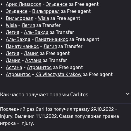
Арис Лимассол
-
Эльденсе
за Free agent
Эльденсе
-
Вильярреал
за Free agent
Вильярреал
-
Wisla
за Free agent
Wisla
-
Легия
за Transfer
Легия
-
Аль-Вахда
за Transfer
Аль-Вахда
-
Панатинаикос
за Free agent
Панатинаикос
-
Легия
за Transfer
Легия
-
Ламия
за Free agent
Ламия
-
Астана
за Transfer
Астана
-
Атромитос
за Free agent
Атромитос
-
KS Wieczysta Krakow
за Free agent
Как часто получает травмы Carlitos
Последний раз Carlitos получил травму 29.10.2022 -
Injury. Вылечил 11.11.2022. Самая популярная травма
игрока - Injury.