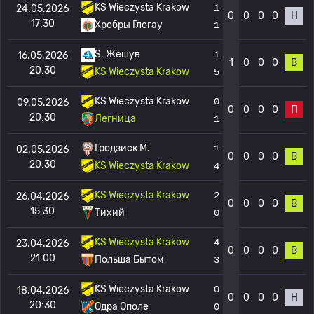
KS Wieczysta Krakow
1
24.05.2026
0
0
0
0
Н
17:30
Хробры Глогау
1
S. Жешув
1
16.05.2026
1
0
0
0
В
20:30
KS Wieczysta Krakow
5
KS Wieczysta Krakow
0
09.05.2026
0
0
0
0
П
20:30
Легница
1
Гродзиск М.
1
02.05.2026
0
0
0
0
В
20:30
KS Wieczysta Krakow
4
KS Wieczysta Krakow
2
26.04.2026
0
0
0
0
В
15:30
Тихий
0
KS Wieczysta Krakow
4
23.04.2026
0
0
0
0
В
21:00
Польша Бытом
3
KS Wieczysta Krakow
0
18.04.2026
0
0
0
0
Н
20:30
Одра Ополе
0