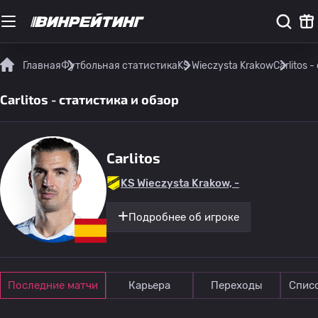
Главная
Футбольная статистика
KS Wieczysta Krakow
Carlitos 
Carlitos - статистика и обзор
Carlitos
KS Wieczysta Krakow, -
Подробнее об игроке
Последние матчи
Карьера
Переходы
Спис