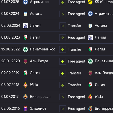
01.07.2025
Атромитос
KS Wieczys
Free agent
01.07.2024
Астана
Атромито
Free agent
02.03.2024
Ламия
Астана
Transfer
01.08.2023
Легия
Ламия
Free agent
16.08.2022
Панатинаикос
Легия
Transfer
28.01.2020
Аль-Вахда
Панатина
Free agent
09.09.2019
Легия
Аль-Вахда
Transfer
05.07.2018
Wisla
Легия
Transfer
01.07.2017
Вильярреал
Wisla
Free agent
02.05.2016
Эльденсе
Вильярре
Free agent