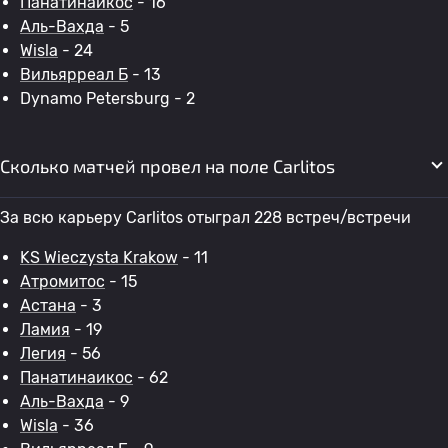
Панатинаикос
- 16
Аль-Вахда
- 5
Wisla
- 24
Вильярреал Б
- 13
Dynamo Petersburg - 2
Сколько матчей провел на поле Carlitos
За всю карьеру Carlitos отыграл 228 встреч/встречи
KS Wieczysta Krakow
- 11
Атромитос
- 15
Астана
- 3
Ламия
- 19
Легия
- 56
Панатинаикос
- 62
Аль-Вахда
- 9
Wisla
- 36