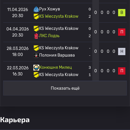
Рух Хожув
0
11.04.2026
0
0
0
0
В
20:30
KS Wieczysta Krakow
2
KS Wieczysta Krakow
0
04.04.2026
0
0
0
0
П
20:30
ЛКС Лодзь
2
KS Wieczysta Krakow
-
28.03.2026
0
0
0
0
Н
18:00
Полония Варшава
-
Конюшня Милец
3
22.03.2026
0
0
0
0
П
16:30
KS Wieczysta Krakow
1
Показать ещё
Карьера