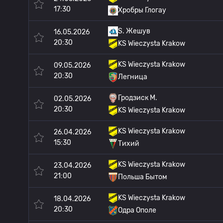
17:30
Хробры Глогау
S. Жешув
16.05.2026
20:30
KS Wieczysta Krakow
KS Wieczysta Krakow
09.05.2026
20:30
Легница
Гродзиск М.
02.05.2026
20:30
KS Wieczysta Krakow
KS Wieczysta Krakow
26.04.2026
15:30
Тихий
KS Wieczysta Krakow
23.04.2026
21:00
Польша Бытом
KS Wieczysta Krakow
18.04.2026
20:30
Одра Ополе