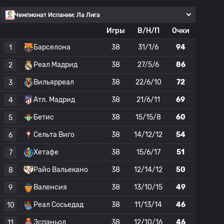
Чемпионат Испании: Ла Лига
Игры
В/Н/П
Очки
Барселона
38
31/1/6
94
1
Реал Мадрид
38
27/5/6
86
2
Вильярреал
38
22/6/10
72
3
Атл. Мадрид
38
21/6/11
69
4
Бетис
38
15/15/8
60
5
Сельта Виго
38
14/12/12
54
6
Хетафе
38
15/6/17
51
7
Райо Вальекано
38
12/14/12
50
8
Валенсия
38
13/10/15
49
9
Реал Сосьедад
38
11/13/14
46
10
Эспаньол
38
12/10/16
46
11