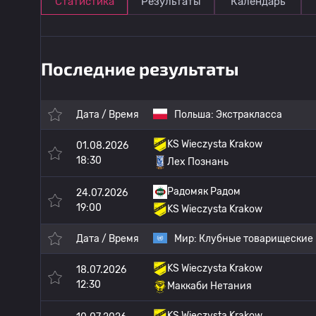
Статистика
Результаты
Календарь
Последние результаты
Дата / Время
Польша:
Экстракласса
KS Wieczysta Krakow
01.08.2026
18:30
Лех Познань
Радомяк Радом
24.07.2026
19:00
KS Wieczysta Krakow
Дата / Время
Мир:
Клубные товарищеские
KS Wieczysta Krakow
18.07.2026
12:30
Маккаби Нетания
KS Wieczysta Krakow