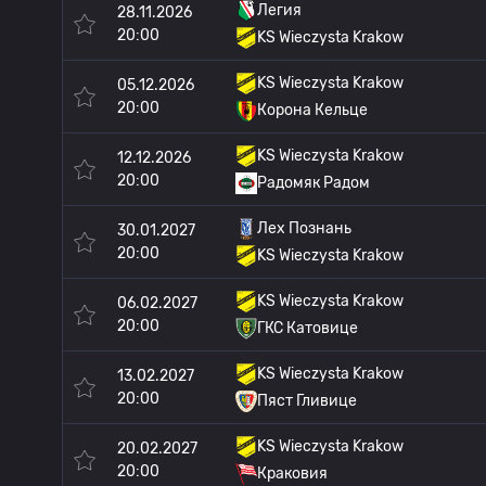
Легия
28.11.2026
20:00
KS Wieczysta Krakow
KS Wieczysta Krakow
05.12.2026
20:00
Корона Кельце
KS Wieczysta Krakow
12.12.2026
20:00
Радомяк Радом
Лех Познань
30.01.2027
20:00
KS Wieczysta Krakow
KS Wieczysta Krakow
06.02.2027
20:00
ГКС Катовице
KS Wieczysta Krakow
13.02.2027
20:00
Пяст Гливице
KS Wieczysta Krakow
20.02.2027
20:00
Краковия