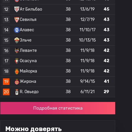
Ат Бильбао
38
13/6/19
45
12
Севилья
38
12/7/19
43
13
Алавес
38
11/10/17
43
14
Эльче
38
10/13/15
43
15
Леванте
38
11/9/18
42
16
Осасуна
38
11/9/18
42
17
Майорка
38
11/9/18
42
18
Жирона
38
9/14/15
41
19
R. Овьедо
38
6/11/21
29
20
Подробная статистика
Можно доверять