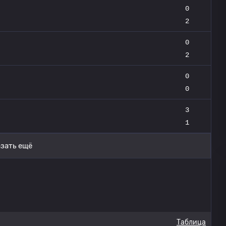
0
2
0
2
0
0
3
1
зать ещё
Таблица