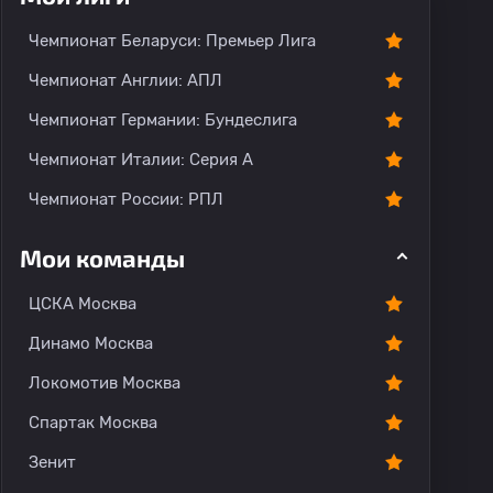
О команде
Чемпионат Беларуси: Премьер Лига
Чемпионат Англии: АПЛ
Чемпионат Германии: Бундеслига
Чемпионат Италии: Серия А
Чемпионат России: РПЛ
Мои команды
ЦСКА Москва
Динамо Москва
Локомотив Москва
Спартак Москва
Зенит