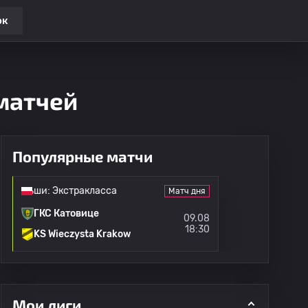
ок
 матчей
Популярные матчи
ольши: Экстракласса
Матч дня
ГКС Катовице
09.08
18:30
KS Wieczysta Krakow
Мои лиги