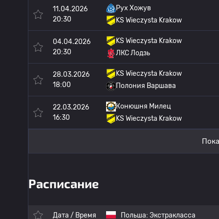
Рух Хожув
11.04.2026
20:30
KS Wieczysta Krakow
KS Wieczysta Krakow
04.04.2026
20:30
ЛКС Лодзь
KS Wieczysta Krakow
28.03.2026
18:00
Полония Варшава
Конюшня Милец
22.03.2026
16:30
KS Wieczysta Krakow
Пока
Расписание
Дата / Время
Польша:
Экстракласса