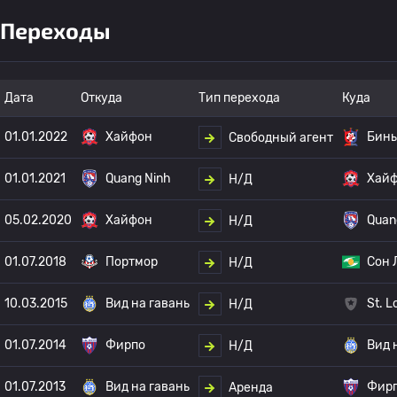
Переходы
Дата
Откуда
Тип перехода
Куда
01.01.2022
Хайфон
Бинь
Свободный агент
01.01.2021
Quang Ninh
Хай
Н/Д
05.02.2020
Хайфон
Quan
Н/Д
01.07.2018
Портмор
Сон 
Н/Д
10.03.2015
Вид на гавань
St. L
Н/Д
01.07.2014
Фирпо
Вид 
Н/Д
01.07.2013
Вид на гавань
Фир
Аренда