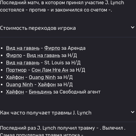
Последний матч, в котором принял участие J. Lynch
состоялся - против - и закончился со счетом -.
Стоимость переходов игрока
Вид на гавань
-
Фирпо
за Аренда
Фирпо
-
Вид на гавань
за Н/Д
Вид на гавань
- St. Louis за Н/Д
Портмор
-
Сон Лам Нге Ан
за Н/Д
Хайфон
-
Quang Ninh
за Н/Д
Quang Ninh
-
Хайфон
за Н/Д
Хайфон
-
Биньдинь
за Свободный агент
Как часто получает травмы J. Lynch
Последний раз J. Lynch получил травму - . Вылечил .
Самая популярная травма игрока - .