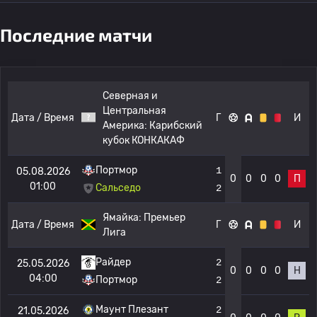
Последние матчи
Северная и
Центральная
Дата / Время
Г
И
Америка:
Карибский
кубок КОНКАКАФ
Портмор
1
05.08.2026
0
0
0
0
П
01:00
Сальседо
2
Ямайка:
Премьер
Дата / Время
Г
И
Лига
Райдер
2
25.05.2026
0
0
0
0
Н
04:00
Портмор
2
Маунт Плезант
2
21.05.2026