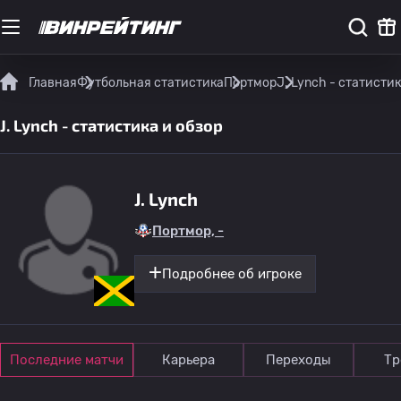
Главная
Футбольная статистика
Портмор
J. Lynch - статистик
J. Lynch - статистика и обзор
J. Lynch
Портмор, -
Подробнее об игроке
Последние матчи
Карьера
Переходы
Тр