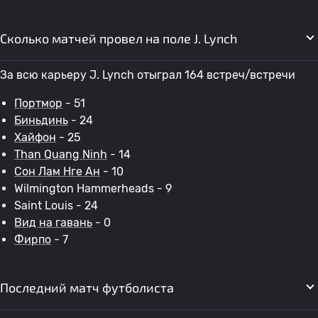
Сколько матчей провел на поле J. Lynch
За всю карьеру J. Lynch отыграл 164 встреч/встречи
Портмор
- 51
Биньдинь
- 24
Хайфон
- 25
Than Quang Ninh
- 14
Сон Лам Нге Ан
- 10
Wilmington Hammerheads - 9
Saint Louis - 24
Вид на гавань
- 0
Фирпо
- 7
Последний матч футболиста