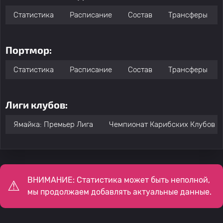
Статистика
Расписание
Состав
Трансферы
Портмор:
Статистика
Расписание
Состав
Трансферы
Лиги клубов:
Ямайка: Премьер Лига
Чемпионат Карибских Клубов 
ВНИМАНИЕ: Статистика может быть неполной,
мы продолжаем добавлять актуальные данные.