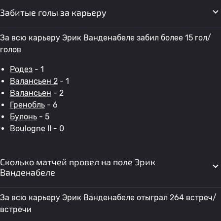
Забитые голы за карьеру
За всю карьеру Эрик Ванденабеле забил более 15 гол/
голов
Родез
- 1
Валансьен 2
- 1
Валансьен
- 2
Гренобль
- 6
Булонь
- 5
Boulogne II - 0
Сколько матчей провел на поле Эрик
Ванденабеле
За всю карьеру Эрик Ванденабеле отыграл 264 встреч/
встречи