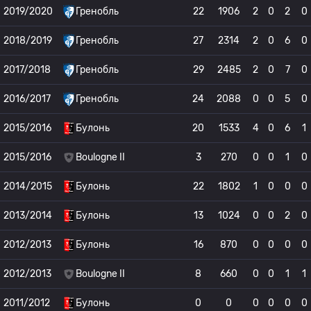
2019/2020
Гренобль
22
1906
2
0
2
0
2018/2019
Гренобль
27
2314
2
0
6
0
2017/2018
Гренобль
29
2485
2
0
7
0
2016/2017
Гренобль
24
2088
0
0
5
0
2015/2016
Булонь
20
1533
4
0
6
1
2015/2016
Boulogne II
3
270
0
0
1
0
2014/2015
Булонь
22
1802
1
0
0
0
2013/2014
Булонь
13
1024
0
0
2
0
2012/2013
Булонь
16
870
0
0
0
0
2012/2013
Boulogne II
8
660
0
0
1
1
2011/2012
Булонь
0
0
0
0
0
0