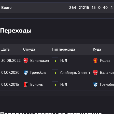
Всего
264
21215
15
0
40
4
Переходы
Дата
Откуда
Тип перехода
Куда
30.08.2022
Валансьен
Родез
Н/Д
01.07.2020
Гренобль
Валанс
Свободный агент
01.07.2016
Булонь
Гренобл
Н/Д
Вопросы и ответы по статистике