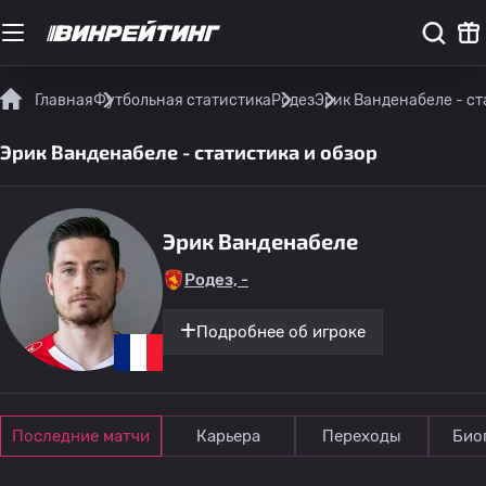
Главная
Футбольная статистика
Родез
Эрик Ванденабеле - ст
Эрик Ванденабеле - статистика и обзор
Эрик Ванденабеле
Родез, -
Подробнее об игроке
Последние матчи
Карьера
Переходы
Био