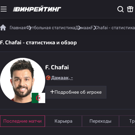
Главная
Футбольная статистика
Дамаак
F. Chafai - статистик
F. Chafai - статистика и обзор
F. Chafai
Дамаак, -
Подробнее об игроке
Последние матчи
Карьера
Переходы
Тр