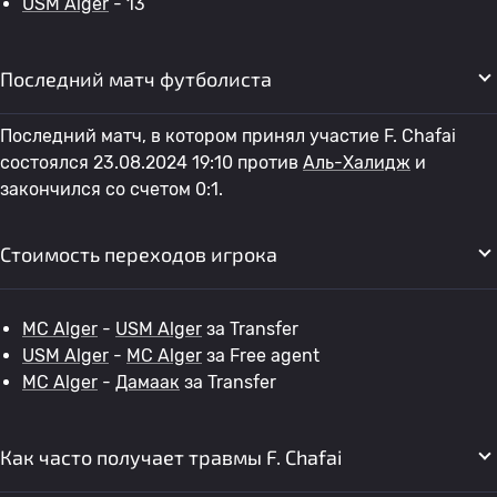
USM Alger
- 13
Последний матч футболиста
Последний матч, в котором принял участие F. Chafai
состоялся 23.08.2024 19:10 против
Аль-Халидж
и
закончился со счетом 0:1.
Стоимость переходов игрока
MC Alger
-
USM Alger
за Transfer
USM Alger
-
MC Alger
за Free agent
MC Alger
-
Дамаак
за Transfer
Как часто получает травмы F. Chafai