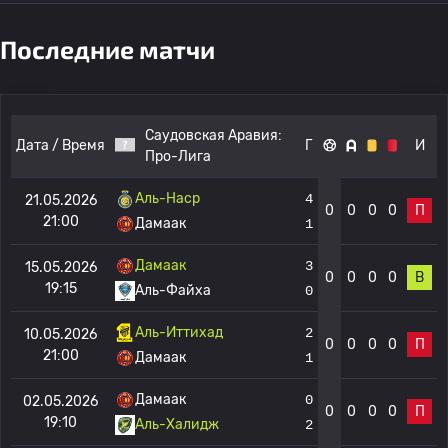
Последние матчи
Саудовская Аравия:
Дата / Время
Г
И
Про-Лига
Аль-Наср
4
21.05.2026
0
0
0
0
П
21:00
Дамаак
1
Дамаак
3
15.05.2026
0
0
0
0
В
19:15
Аль-Файха
0
Аль-Иттихад
2
10.05.2026
0
0
0
0
П
21:00
Дамаак
1
Дамаак
0
02.05.2026
0
0
0
0
П
19:10
Аль-Халидж
2