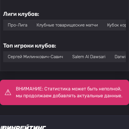
Лиги клубов:
Про-Лига
Клубные товарищеские матчи
Кубок кор
Топ игроки клубов:
Сергей Милинкович-Савич
Salem Al Dawsari
Darwin
ВНИМАНИЕ: Статистика может быть неполной,
мы продолжаем добавлять актуальные данные.