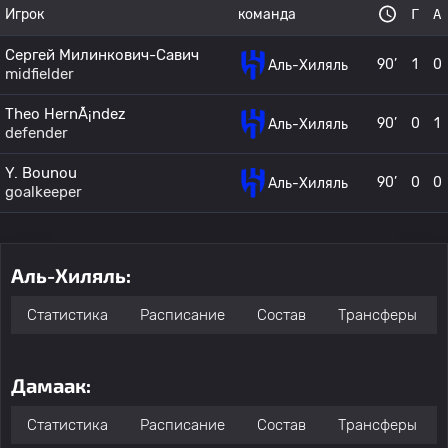
Игрок
команда
Г
А
Сергей Милинкович-Савич
90’
1
0
Аль-Хиляль
midfielder
Theo HernÃ¡ndez
90’
0
1
Аль-Хиляль
defender
Y. Bounou
90’
0
0
Аль-Хиляль
goalkeeper
Аль-Хиляль:
Статистика
Расписание
Состав
Трансферы
Дамаак:
Статистика
Расписание
Состав
Трансферы