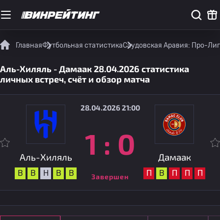
Главная
Футбольная статистика
Саудовская Аравия: Про-Ли
Аль-Хиляль - Дамаак 28.04.2026 статистика
личных встреч, счёт и обзор матча
28.04.2026 21:00
1
:
0
Аль-Хиляль
Дамаак
В
В
Н
В
В
П
В
П
П
П
Завершен