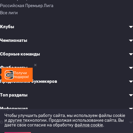
Российская Премьер Лига
Все лиги
Клубы
Чемпионаты
Сборные команды
Футболисты
Получи
подарок!
Предложения букмекеров
Топ разделы
Информация
Чтобы улучшить работу сайта, мы используем файлы cookie
и другие технологии. Продолжая использование сайта, Вы
О компании
даете свое согласие на обработку
файлов cookie
.