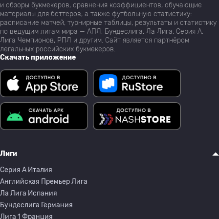
и обзоры букмекеров, сравнения коэффициентов, обучающие
материалы для беттеров, а также футбольную статистику:
расписание матчей, турнирные таблицы, результаты и статистику
по ведущим лигам мира — АПЛ, Бундеслига, Ла Лига, Серия А,
Лига Чемпионов, РПЛ и другим. Сайт является партнёром
легальных российских букмекеров.
Скачать приложение
Лиги
Серия A Италия
Английская Премьер Лига
Ла Лига Испания
Бундеслига Германия
Лига 1 Франция