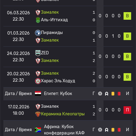
Замалек
1
06.03.2026
0
0
0
0
В
22:30
Аль-Иттихад
0
Пирамиды
0
01.03.2026
0
0
1
0
В
22:30
Замалек
1
ZED
1
24.02.2026
0
0
0
0
В
22:30
Замалек
2
Замалек
2
20.02.2026
0
0
0
0
В
22:30
Харас Эль Ходуд
0
Дата / Время
Египет:
Кубок
Г
И
Замалек
1
17.02.2026
0
0
0
0
П
18:00
Керамика Клеопатры
2
Африка:
Кубок
Дата / Время
Г
И
конфедерации КАФ