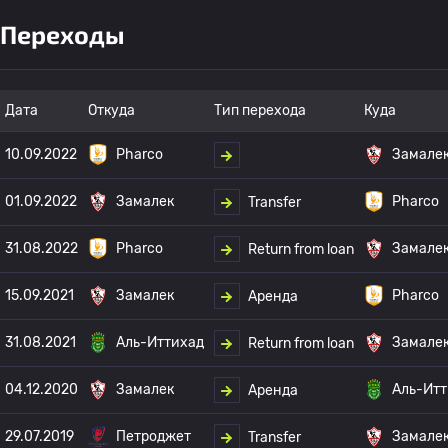
Переходы
Дата
Откуда
Тип перехода
Куда
10.09.2022
Pharco
Замале
01.09.2022
Замалек
Pharco
Transfer
31.08.2022
Pharco
Замале
Return from loan
15.09.2021
Замалек
Pharco
Аренда
31.08.2021
Аль-Иттихад
Замале
Return from loan
04.12.2020
Замалек
Аль-Итт
Аренда
29.07.2019
Петроджет
Замале
Transfer