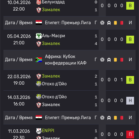
Белуиздад
0
10.04.2026
0
0
0
0
В
22:00
Замалек
1
Дата / Время
Египет:
Премьер Лига
Г
И
Аль-Масри
1
05.04.2026
0
0
0
0
В
21:00
Замалек
4
Африка:
Кубок
Дата / Время
Г
И
конфедерации КАФ
Замалек
2
22.03.2026
0
0
0
1
В
19:00
Отохо д'Ойо
1
Отохо д'Ойо
1
14.03.2026
0
0
0
0
Н
16:00
Замалек
1
Дата / Время
Египет:
Премьер Лига
Г
И
ENPPI
1
11.03.2026
0
0
0
0
П
22:30
Замалек
0