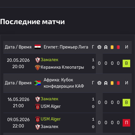
Последние матчи
Дата / Время
Египет:
Премьер Лига
Г
И
Замалек
1
20.05.2026
0
0
0
0
В
20:00
Керамика Клеопатры
0
Африка:
Кубок
Дата / Время
Г
И
конфедерации КАФ
Замалек
1
16.05.2026
0
0
0
0
В
21:00
USM Alger
0
USM Alger
1
09.05.2026
0
0
0
0
П
22:00
Замалек
0