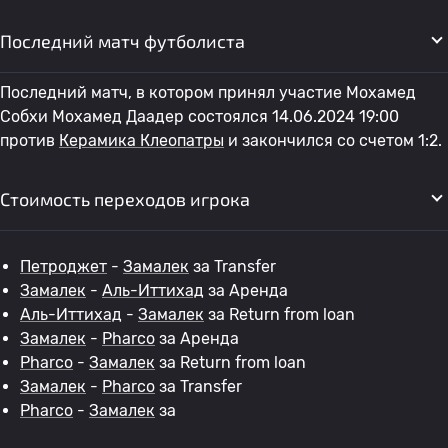
Последний матч футболиста
Последний матч, в котором принял участие Мохамед
Собхи Мохамед Даадер состоялся 14.06.2024 19:00
против
Керамика Клеопатры
и закончился со счетом 1:2.
Стоимость переходов игрока
Петроджет
-
Замалек
за Transfer
Замалек
-
Аль-Иттихад
за Аренда
Аль-Иттихад
-
Замалек
за Return from loan
Замалек
-
Pharco
за Аренда
Pharco
-
Замалек
за Return from loan
Замалек
-
Pharco
за Transfer
Pharco
-
Замалек
за