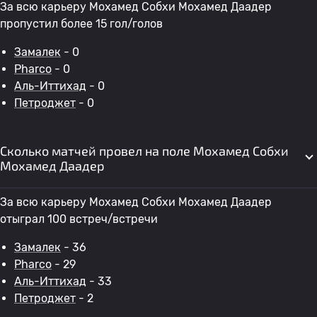
За всю карьеру Мохамед Собхи Мохамед Даадер
пропустил более 15 гол/голов
Замалек
- 0
Pharco
- 0
Аль-Иттихад
- 0
Петроджет
- 0
Сколько матчей провел на поле Мохамед Собхи
Мохамед Даадер
За всю карьеру Мохамед Собхи Мохамед Даадер
отыграл 100 встреч/встречи
Замалек
- 36
Pharco
- 29
Аль-Иттихад
- 33
Петроджет
- 2