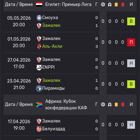
Дата / Время
Египет:
Премьер Лига
Г
И
Смоуха
0
05.05.2026
0
0
0
0
В
20:00
Замалек
1
Замалек
0
01.05.2026
0
0
0
0
П
20:00
Аль-Ахли
3
Замалек
0
27.04.2026
0
0
0
0
Н
17:00
ENPPI
0
Замалек
1
23.04.2026
0
0
0
0
В
21:00
Пирамиды
0
Африка:
Кубок
Дата / Время
Г
И
конфедерации КАФ
Замалек
0
17.04.2026
0
0
0
0
Н
19:00
Белуиздад
0