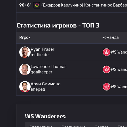
90+6 '
(Джаррод Карлуччио)
Константинос Барбар
Статистика игроков - ТОП 3
Игрок
команда
Ryan Fraser
WS Wand
midfielder
Lawrence Thomas
WS Wand
goalkeeper
Арчи Симмонс
WS Wand
вперед
WS Wanderers: