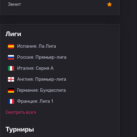
Зенит
Лиги
Испания: Ла Лига
Россия: Премьер-лига
Италия: Серия А
Англия: Премьер-лига
Германия: Бундеслига
Франция: Лига 1
Смотреть все
Турниры