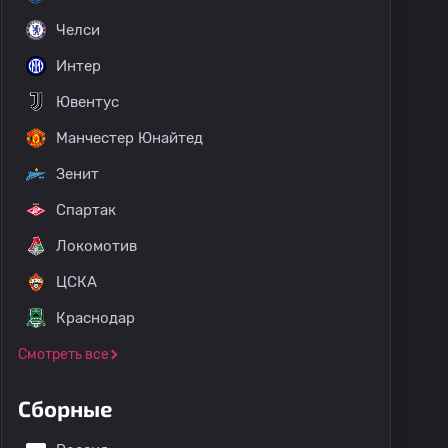
Челси
Интер
Ювентус
Манчестер Юнайтед
Зенит
Спартак
Локомотив
ЦСКА
Краснодар
Смотреть все
Сборные
С. Колаковский