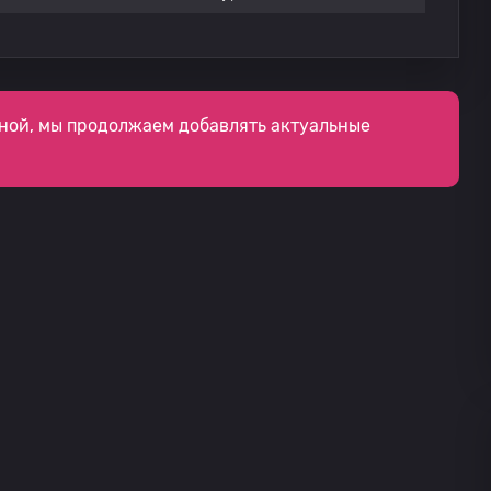
ной, мы продолжаем добавлять актуальные