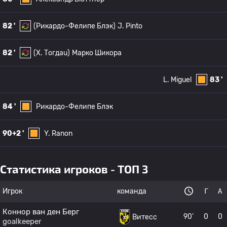
82 '
(Рикардо-Фелипе Блэк)
J. Pinto
82 '
(X. Тогдаu)
Марко Шикора
L. Miguel
83 '
84 '
Рикардо-Фелипе Блэк
90+2 '
Y. Ranon
Статистика игроков - ТОП 3
Игрок
команда
Г
А
Коннор ван ден Берг
90’
0
0
Витесс
goalkeeper