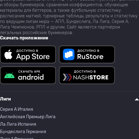
и обзоры букмекеров, сравнения коэффициентов, обучающие
материалы для беттеров, а также футбольную статистику:
расписание матчей, турнирные таблицы, результаты и статистику
по ведущим лигам мира — АПЛ, Бундеслига, Ла Лига, Серия А,
Лига Чемпионов, РПЛ и другим. Сайт является партнёром
легальных российских букмекеров.
Скачать приложение
Лиги
Серия A Италия
Английская Премьер Лига
Ла Лига Испания
Бундеслига Германия