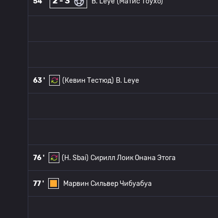
2 - 3
54 '
B. Leye
(Матис Тоухо)
63 '
(Кевин Тестюд)
B. Leye
76 '
(H. Sbai)
Сирилл Лоик Онана Этога
77 '
Марвин Сильвер Чибуабуа