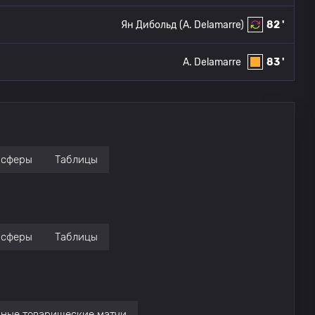
Ян Дибольд
(A. Delamarre)
82 '
A. Delamarre
83 '
нсферы
Таблицы
нсферы
Таблицы
ные товарищеские матчи