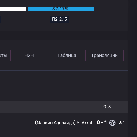
%
37.17%
П2
2.15
кты
Н2Н
Таблица
Трансляции
П
0-3
0 - 1
(Марвин Аделаида)
S. Akkal
3 '