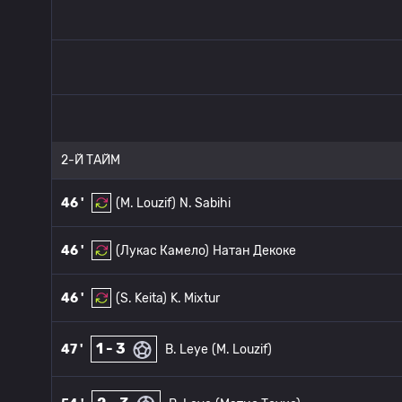
2-Й ТАЙМ
46 '
(M. Louzif)
N. Sabihi
46 '
(Лукас Камело)
Натан Декоке
46 '
(S. Keita)
K. Mixtur
1 - 3
47 '
B. Leye
(M. Louzif)