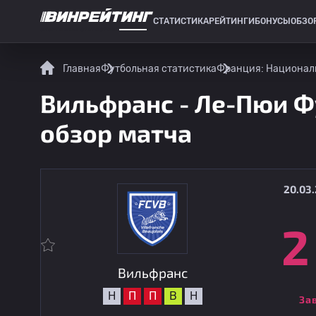
СТАТИСТИКА
РЕЙТИНГИ
БОНУСЫ
ОБЗО
СПОРТИВНАЯ СТАТИСТИКА
Главная
Футбольная статистика
Франция: Национал
Вильфранс - Ле-Пюи Фу
обзор матча
20.03.
2
Вильфранс
Н
П
П
В
Н
За