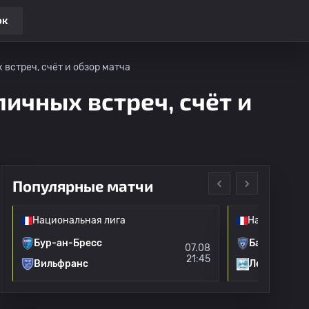
ок
встреч, счёт и обзор матча
личных встреч, счёт и
Популярные матчи
Национальная лига
Национальна
Бур-ан-Бресс
Бастия
07.08
21:45
Вильфранс
Ле-Пюи Фут