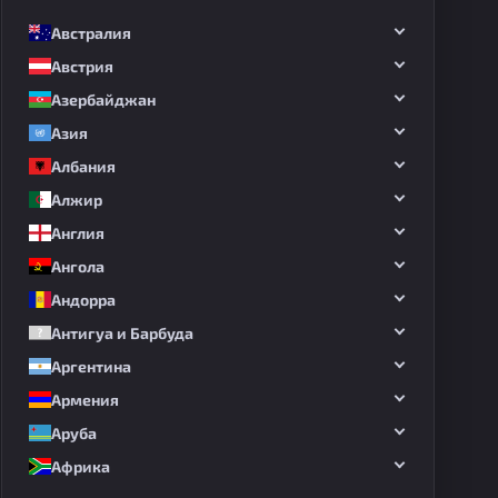
Австралия
Австрия
Азербайджан
Азия
Албания
Алжир
Англия
Ангола
Андорра
Антигуа и Барбуда
Аргентина
Армения
Аруба
Африка