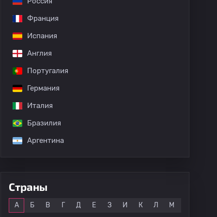
Россия
Франция
Испания
Англия
Португалия
Германия
Италия
Бразилия
Аргентина
Страны
Все
А
Б
В
Г
Д
Е
З
И
К
Л
М
Н
О