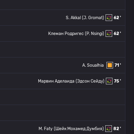
S. Akkal
(J. Gromat)
62 '
Клеман Родригес
(P. Nsingi)
62 '
A. Soualhia
71 '
Марвин Аделаида
(Эдсон Сейду)
75 '
M. Faty
(Шейк Мохамед Думбия)
82 '