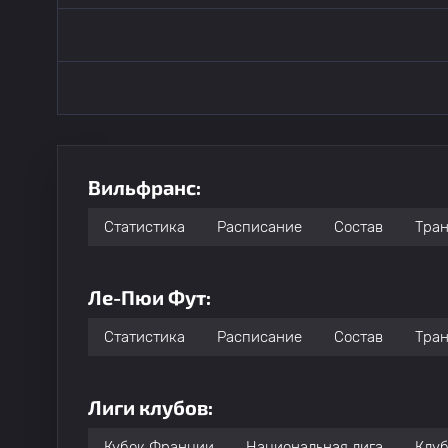
Вильфранс:
Статистика
Расписание
Состав
Тра
Ле-Пюи Фут:
Статистика
Расписание
Состав
Тра
Лиги клубов:
Кубок Франции
Национальная лига
Клуб