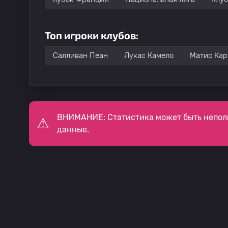
Топ игроки клубов:
Салливан Пеан
Лукас Камело
Матис Кар
ВНИМАНИЕ: Статистика может быть непол
данные.