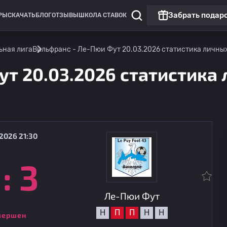
Забрать подар
РЫ
СКАЧАТЬ
БЛОГ
ОТЗЫВЫ
ШКОЛА СТАВОК
ьная лига
Вильфранс - Ле-Пюи Фут 20.03.2026 статистика личных 
т 20.03.2026 статистика 
2026 21:30
:
3
Национальная лига
Бастия
07.08
21:45
Ле-Пюи Фут
Ле-Пюи Фут
Н
П
П
Н
Н
вершен