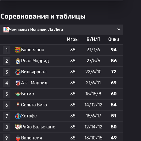
Соревнования и таблицы
Чемпионат Испании: Ла Лига
Игры
В/Н/П
Очки
Барселона
38
31/1/6
94
1
Реал Мадрид
38
27/5/6
86
2
Вильярреал
38
22/6/10
72
3
Атл. Мадрид
38
21/6/11
69
4
Бетис
38
15/15/8
60
5
Сельта Виго
38
14/12/12
54
6
Хетафе
38
15/6/17
51
7
Райо Вальекано
38
12/14/12
50
8
Валенсия
38
13/10/15
49
9