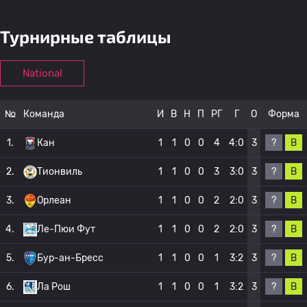
Турнирные таблицы
National
№
Команда
И
В
Н
П
РГ
Г
О
Форма
?
В
1.
Кан
1
1
0
0
4
4:0
3
?
В
2.
Тионвиль
1
1
0
0
3
3:0
3
?
В
3.
Орлеан
1
1
0
0
2
2:0
3
?
В
4.
Ле-Пюи Фут
1
1
0
0
2
2:0
3
?
В
5.
Бур-ан-Бресс
1
1
0
0
1
3:2
3
?
В
6.
Ла Рош
1
1
0
0
1
3:2
3