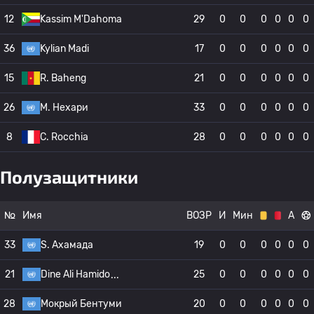
12
Kassim M'Dahoma
29
0
0
0
0
0
0
36
Kylian Madi
17
0
0
0
0
0
0
15
R. Baheng
21
0
0
0
0
0
0
26
M. Нехари
33
0
0
0
0
0
0
8
C. Rocchia
28
0
0
0
0
0
0
Полузащитники
№
Имя
ВОЗР
И
Мин
А
33
S. Ахамада
19
0
0
0
0
0
0
21
Dine Ali Hamido
25
0
0
0
0
0
0
28
Мокрый Бентуми
20
0
0
0
0
0
0