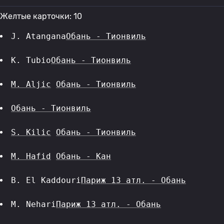
Желтые карточки: 10
J. Atangana
Обань - Тионвиль
K. Tubio
Обань - Тионвиль
M. Aljic
Обань - Тионвиль
Обань - Тионвиль
S. Kilic
Обань - Тионвиль
M. Hafid
Обань - Кан
B. El Kaddouri
Париж 13 атл. - Обань
M. Nehari
Париж 13 атл. - Обань