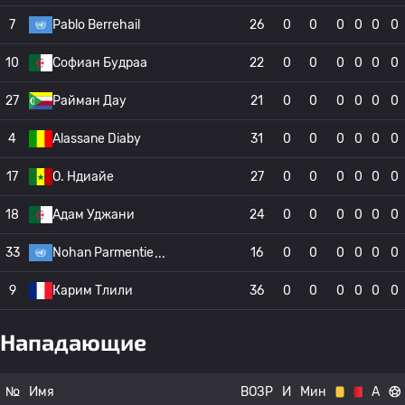
7
Pablo Berrehail
26
0
0
0
0
0
0
10
Софиан Будраа
22
0
0
0
0
0
0
27
Райман Дау
21
0
0
0
0
0
0
4
Alassane Diaby
31
0
0
0
0
0
0
17
О. Ндиайе
27
0
0
0
0
0
0
18
Адам Уджани
24
0
0
0
0
0
0
33
Nohan Parmentie
16
0
0
0
0
0
0
9
Карим Тлили
36
0
0
0
0
0
0
Нападающие
№
Имя
ВОЗР
И
Мин
А