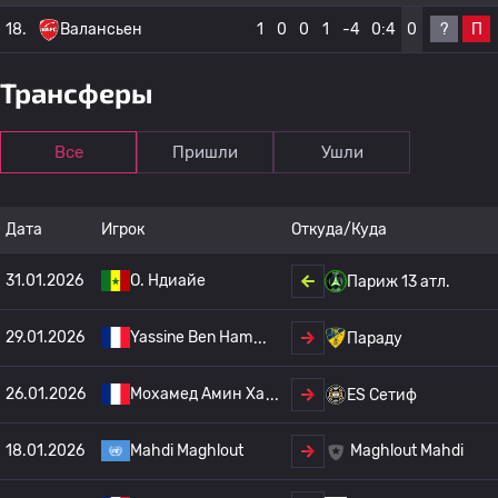
?
П
18.
Валансьен
1
0
0
1
-4
0:4
0
Трансферы
Все
Пришли
Ушли
Дата
Игрок
Откуда/Куда
31.01.2026
О. Ндиайе
Париж 13 атл.
29.01.2026
Yassine Ben Ham
Параду
26.01.2026
Мохамед Амин Ха
ES Сетиф
18.01.2026
Mahdi Maghlout
Maghlout Mahdi