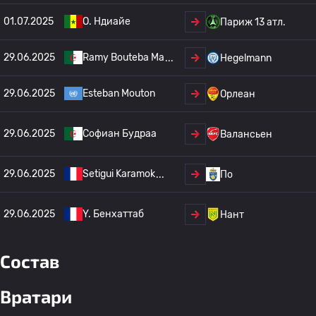
01.07.2025
О. Ндиайе
Париж 13 атл.
29.06.2025
Ramy Bouteba Ma
Hegelmann
29.06.2025
Esteban Mouton
Орлеан
29.06.2025
Софиан Будраа
Валансьен
29.06.2025
Setigui Karamok
По
29.06.2025
Y. Бенхаттаб
Нант
Состав
Вратари