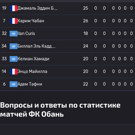
19
Джамаль Эддин Б
25
0
0
0
0
0
0
7
Карим Чабан
26
0
0
0
0
0
0
32
Ilan Curis
18
0
0
0
0
0
0
34
Биллал Эль Кадд
24
0
0
0
0
0
0
33
Келиан Хамади
20
0
0
0
0
0
0
14
Энцо Майилла
20
0
0
0
0
0
0
6
Адем Тафни
22
0
0
0
0
0
0
Вопросы и ответы по статистике
матчей ФК Обань