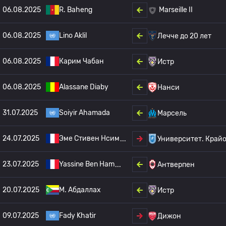
06.08.2025
R. Baheng
Marseille II
06.08.2025
Lino Aklil
Лечче до 20 лет
06.08.2025
Карим Чабан
Истр
06.08.2025
Alassane Diaby
Нанси
31.07.2025
Soiyir Ahamada
Марсель
24.07.2025
Эме Стивен Нсим
Университет. Край
23.07.2025
Yassine Ben Ham
Антверпен
20.07.2025
М. Абдаллах
Истр
09.07.2025
Fady Khatir
Дижон