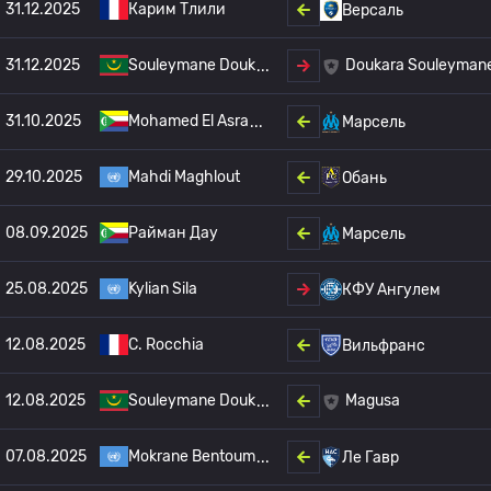
31.12.2025
Карим Тлили
Версаль
31.12.2025
Souleymane Douk
Doukara Souleyman
31.10.2025
Mohamed El Asra
Марсель
29.10.2025
Mahdi Maghlout
Обань
08.09.2025
Райман Дау
Марсель
25.08.2025
Kylian Sila
КФУ Ангулем
12.08.2025
C. Rocchia
Вильфранс
12.08.2025
Souleymane Douk
Magusa
07.08.2025
Mokrane Bentoum
Ле Гавр