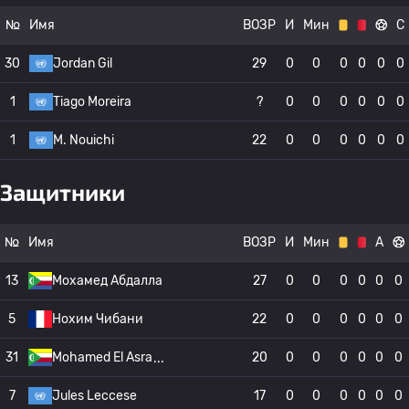
№
Имя
ВОЗР
И
Мин
С
30
Jordan Gil
29
0
0
0
0
0
0
1
Tiago Moreira
?
0
0
0
0
0
0
1
M. Nouichi
22
0
0
0
0
0
0
Защитники
№
Имя
ВОЗР
И
Мин
А
13
Мохамед Абдалла
27
0
0
0
0
0
0
5
Нохим Чибани
22
0
0
0
0
0
0
31
Mohamed El Asra
20
0
0
0
0
0
0
7
Jules Leccese
17
0
0
0
0
0
0