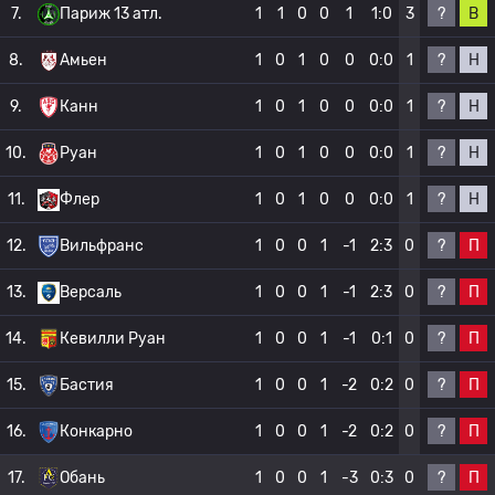
?
В
7.
Париж 13 атл.
1
1
0
0
1
1:0
3
?
Н
8.
Амьен
1
0
1
0
0
0:0
1
?
Н
9.
Канн
1
0
1
0
0
0:0
1
?
Н
10.
Руан
1
0
1
0
0
0:0
1
?
Н
11.
Флер
1
0
1
0
0
0:0
1
?
П
12.
Вильфранс
1
0
0
1
-1
2:3
0
?
П
13.
Версаль
1
0
0
1
-1
2:3
0
?
П
14.
Кевилли Руан
1
0
0
1
-1
0:1
0
?
П
15.
Бастия
1
0
0
1
-2
0:2
0
?
П
16.
Конкарно
1
0
0
1
-2
0:2
0
?
П
17.
Обань
1
0
0
1
-3
0:3
0