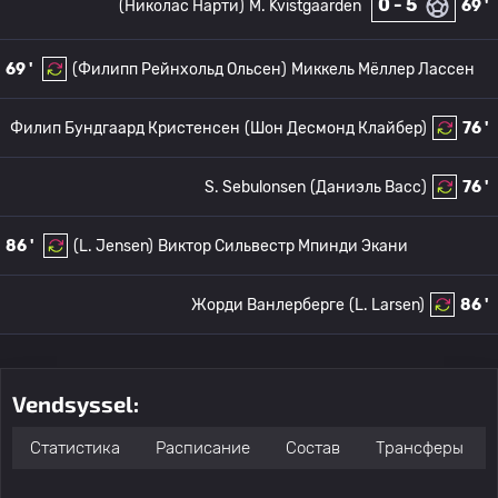
0 - 5
(Николас Нарти)
M. Kvistgaarden
69 '
69 '
(Филипп Рейнхольд Ольсен)
Миккель Мёллер Лассен
Филип Бундгаард Кристенсен
(Шон Десмонд Клайбер)
76 '
S. Sebulonsen
(Даниэль Васс)
76 '
86 '
(L. Jensen)
Виктор Сильвестр Мпинди Экани
Жорди Ванлерберге
(L. Larsen)
86 '
Vendsyssel:
Статистика
Расписание
Состав
Трансферы