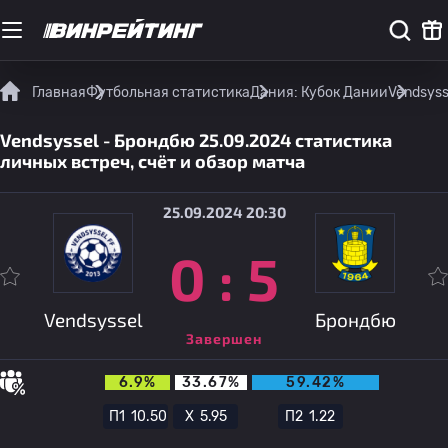
Главная
Футбольная статистика
Дания: Кубок Дании
Vendsyss
Vendsyssel - Брондбю 25.09.2024 статистика
личных встреч, счёт и обзор матча
25.09.2024 20:30
0
:
5
Vendsyssel
Брондбю
Завершен
6.9%
33.67%
59.42%
П1
10.50
Х
5.95
П2
1.22