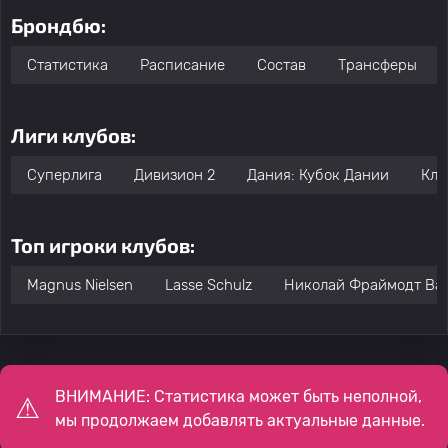
Брондбю:
Статистика
Расписание
Состав
Трансферы
Лиги клубов:
Суперлига
Дивизион 2
Дания: Кубок Дании
Клу
Топ игроки клубов:
Magnus Nielsen
Lasse Schulz
Николай Фраймодт Ва
ВНИМАНИЕ: Статистика может быть неполной,
мы продолжаем добавлять актуальные данные.