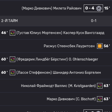
0 - 4
(Марко Дивкович)
Милета Райович
15 '
2-Й ТАЙМ
0-1
46 '
(Густав Юлиус Мортенсен)
Каспер Куск Вангсгаард
Расмус Стеенсбек Лауритсен
56 '
60 '
(Фредерик Линдбёг Бёрстинг)
O. Ohlenschlaeger
60 '
(Лассе Стеффенсен)
Шанидер Антонио Боргелин
Николай Фраймодт Валлис
(M. Kvistgaarden)
63 '
Марко Дивкович
(C. Bischoff)
63 '