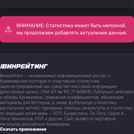
ВНИМАНИЕ: Статистика может быть неполной,
мы продолжаем добавлять актуальные данные.
Винрейтинг — независимый информационный ресурс о
букмекерских конторах и спортивной статистике,
зарегистрированный как средство массовой информации
(реестровая запись СМИ ЭЛ № ФС 77-83883). Публикует рейтинги
и обзоры букмекеров, сравнения коэффициентов, обучающие
материалы для беттеров, а также футбольную статистику:
расписание матчей, турнирные таблицы, результаты и статистику
по ведущим лигам мира — АПЛ, Бундеслига, Ла Лига, Серия А,
Лига Чемпионов, РПЛ и другим. Сайт является партнёром
легальных российских букмекеров.
Скачать приложение