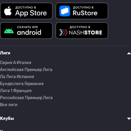
Лиги
Серия A Италия
Английская Премьер Лига
Ла Лига Испания
Бундеслига Германия
Лига 1 Франция
Российская Премьер Лига
Все лиги
Клубы