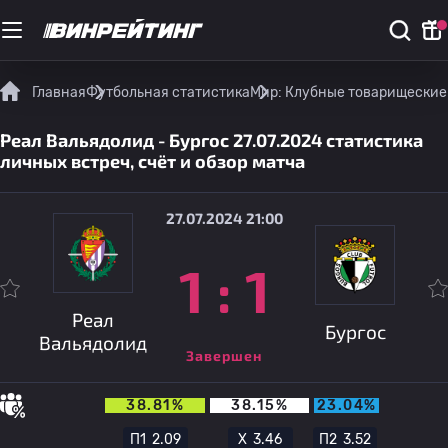
Главная
Футбольная статистика
Мир: Клубные товарищеские
Реал Вальядолид - Бургос 27.07.2024 статистика
личных встреч, счёт и обзор матча
27.07.2024 21:00
1
:
1
Реал
Бургос
Вальядолид
Завершен
38.81%
38.15%
23.04%
П1
2.09
Х
3.46
П2
3.52