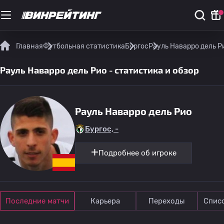
Главная
Футбольная статистика
Бургос
Рауль Наварро дель Ри
Рауль Наварро дель Рио - статистика и обзор
Рауль Наварро дель Рио
Бургос, -
Подробнее об игроке
Последние матчи
Карьера
Переходы
Спис