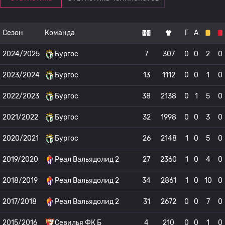
Сезон
Команда
Г
А
2024/2025
Бургос
7
307
0
0
2
0
2023/2024
Бургос
13
1112
0
0
1
0
2022/2023
Бургос
38
2138
0
1
5
0
2021/2022
Бургос
32
1998
0
0
3
0
2020/2021
Бургос
26
2148
1
0
5
0
2019/2020
Реал Вальядолид 2
27
2360
1
0
4
0
2018/2019
Реал Вальядолид 2
34
2861
1
0
10
0
2017/2018
Реал Вальядолид 2
31
2672
0
0
7
0
2015/2016
Севилья ФК Б
4
210
0
0
1
0