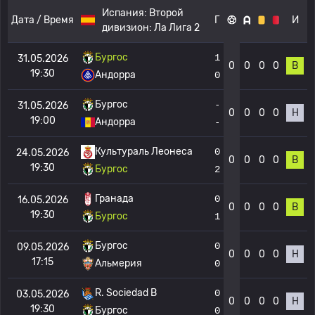
Испания:
Второй
Дата / Время
Г
И
дивизион: Ла Лига 2
Бургос
1
31.05.2026
0
0
0
0
В
19:30
Андорра
0
Бургос
-
31.05.2026
0
0
0
0
Н
19:00
Андорра
-
Культураль Леонеса
0
24.05.2026
0
0
0
0
В
19:30
Бургос
2
Гранада
0
16.05.2026
0
0
0
0
В
19:30
Бургос
1
Бургос
0
09.05.2026
0
0
0
0
Н
17:15
Альмерия
0
R. Sociedad B
0
03.05.2026
0
0
0
0
Н
19:30
Бургос
0