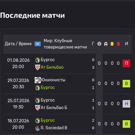
Последние матчи
Мир:
Клубные
Дата / Время
Г
И
товарищеские матчи
Бургос
0
01.08.2026
0
0
0
0
П
20:00
Ат Бильбао
3
Юнионисты
0
29.07.2026
0
0
0
0
В
20:30
Бургос
1
Бургос
1
25.07.2026
0
0
0
0
Н
19:30
Ат Бильбао Б
1
Бургос
2
18.07.2026
0
0
0
0
В
20:00
R. Sociedad B
0