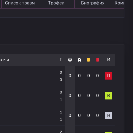
Список травм
Трофеи
Биография
Коммен
атчи
Г
И
0
0
0
0
0
П
3
0
0
0
0
0
В
1
1
0
0
0
0
Н
1
2