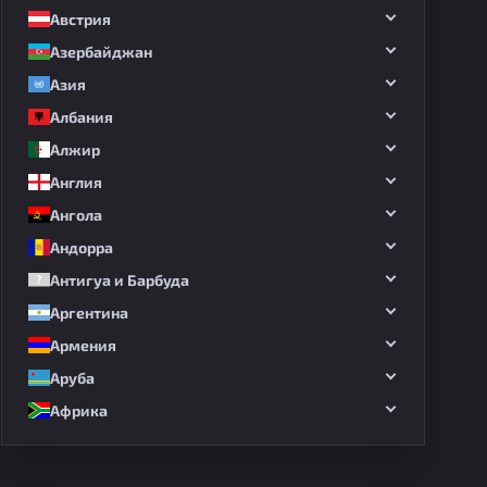
Австрия
Азербайджан
Азия
Албания
Алжир
Англия
Ангола
Андорра
Антигуа и Барбуда
Аргентина
Армения
Аруба
Африка