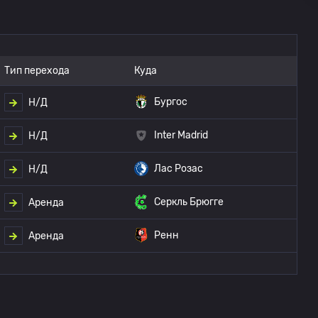
Тип перехода
Куда
Бургос
Н/Д
Inter Madrid
Н/Д
Лас Розас
Н/Д
Серкль Брюгге
Аренда
Ренн
Аренда