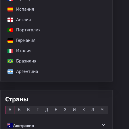
Испания
дных матчей
Англия
Португалия
Германия
Италия
Бразилия
Аргентина
Страны
Все
А
Б
В
Г
Д
Е
З
И
К
Л
М
Н
О
Австралия