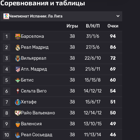
Соревнования и таблицы
Чемпионат Испании: Ла Лига
Игры
В/Н/П
Очки
Барселона
38
31/1/6
94
1
Реал Мадрид
38
27/5/6
86
2
Вильярреал
38
22/6/10
72
3
Атл. Мадрид
38
21/6/11
69
4
Бетис
38
15/15/8
60
5
Сельта Виго
38
14/12/12
54
6
Хетафе
38
15/6/17
51
7
Райо Вальекано
38
12/14/12
50
8
Валенсия
38
13/10/15
49
9
Реал Сосьедад
38
11/13/14
46
10