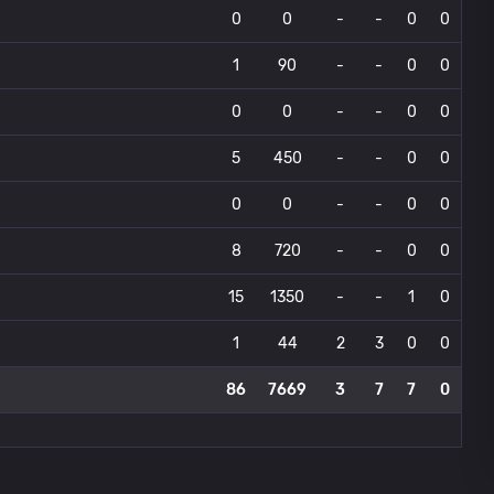
0
0
-
-
0
0
1
90
-
-
0
0
0
0
-
-
0
0
5
450
-
-
0
0
0
0
-
-
0
0
8
720
-
-
0
0
15
1350
-
-
1
0
1
44
2
3
0
0
86
7669
3
7
7
0