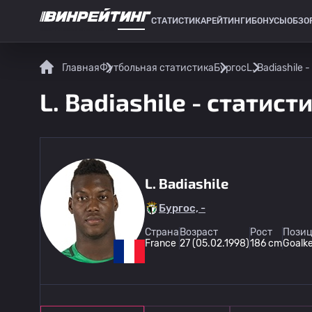
СТАТИСТИКА
РЕЙТИНГИ
БОНУСЫ
ОБЗО
СПОРТИВНАЯ СТАТИСТИКА
Главная
Футбольная статистика
Бургос
L. Badiashile 
L. Badiashile - статист
L. Badiashile
Бургос, -
Страна
Возраст
Рост
Позиц
France
27 (05.02.1998)
186 cm
Goalk