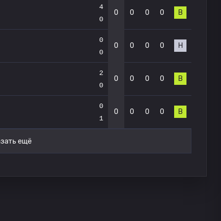
4
0
0
0
0
В
0
0
0
0
0
0
Н
0
2
0
0
0
0
В
0
0
0
0
0
0
В
1
зать ещё