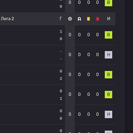
0
0
0
0
В
0
 Лига 2
Г
И
1
0
0
0
0
В
0
-
0
0
0
0
Н
-
0
0
0
0
0
В
2
0
0
0
0
0
В
1
0
0
0
0
0
Н
0
0