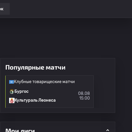
ок
Популярные матчи
Клубные товарищеские матчи
Бургос
08.08
15:00
Культураль Леонеса
Мои лиги