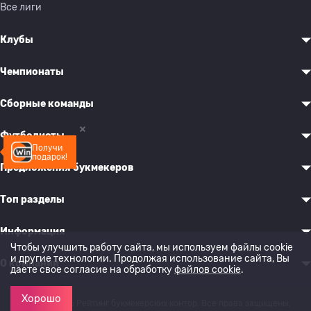
Все лиги
Клубы
Чемпионаты
Сборные команды
Футболисты
Получи
подарок!
Предложения букмекеров
Топ разделы
Информация
Чтобы улучшить работу сайта, мы используем файлы cookie
и другие технологии. Продолжая использование сайта, Вы
О компании
даете свое согласие на обработку
файлов cookie
.
Хорошо
© 2022-2026 Рейтинг букмекерских контор. Все права защищены.