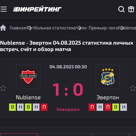
Главная
Футбольная статистика
Чили: Премьер-лига
Nublense
Nublense - Эвертон 04.08.2025 статистика личных
встреч, счёт и обзор матча
04.08.2025 00:30
1
:
0
Nublense
Эвертон
В
Н
В
Н
П
П
Н
П
В
Н
Завершен