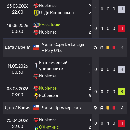
Nublense
2
23.05.2026
1
0
0
0
Н
22:00
U. Де Консепсьон
2
Коло-Коло
6
18.05.2026
0
1
0
0
П
00:30
Nublense
2
Чили:
Copa De La Liga
Дата / Время
Г
И
- Play Offs
Католический
1
11.05.2026
университет
0
0
0
0
Н
00:30
1
Nublense
Nublense
2
03.05.2026
0
0
0
0
В
03:00
Кобресал
0
Дата / Время
Чили:
Премьер-лига
Г
И
Nublense
0
25.04.2026
0
0
1
0
П
22:00
О'Хиггинс
2