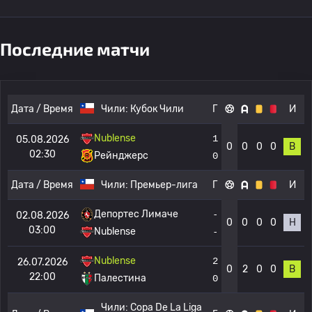
Последние матчи
Дата / Время
Чили:
Кубок Чили
Г
И
Nublense
1
05.08.2026
0
0
0
0
В
02:30
Рейнджерс
0
Дата / Время
Чили:
Премьер-лига
Г
И
Депортес Лимаче
-
02.08.2026
0
0
0
0
Н
03:00
Nublense
-
Nublense
2
26.07.2026
0
2
0
0
В
22:00
Палестина
0
Чили:
Copa De La Liga