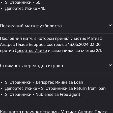
S. Странники
- 50
Депортес Икике
- 10
Последний матч футболиста
Последний матч, в котором принял участие Матиас
Андрес Пласа Берриос состоялся 13.05.2024 03:00
против
Депортес Икике
и закончился со счетом 2:1.
Стоимость переходов игрока
S. Странники
-
Депортес Икике
за Loan
Депортес Икике
-
S. Странники
за Return from loan
S. Странники
-
Nublense
за Free agent
Как часто получает травмы Матиас Андрес Пласа