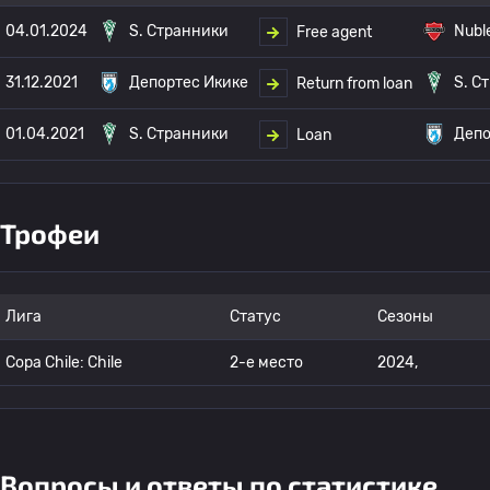
04.01.2024
S. Странники
Nubl
Free agent
31.12.2021
Депортес Икике
S. С
Return from loan
01.04.2021
S. Странники
Депо
Loan
Трофеи
Лига
Статус
Сезоны
Copa Chile: Chile
2-е место
2024,
Вопросы и ответы по статистике