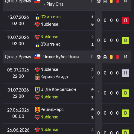
Дата / Время
Г
И
- Play Offs
О'Хиггинс
1
13.07.2026
0
0
0
0
П
03:00
Nublense
0
Nublense
2
10.07.2026
0
0
0
0
В
02:00
О'Хиггинс
1
Дата / Время
Чили:
Кубок Чили
Г
И
Nublense
2
05.07.2026
0
0
0
0
Н
22:00
Курико Унидо
2
U. Де Консепсьон
0
01.07.2026
1
0
0
0
В
22:00
Nublense
1
Рейнджерс
0
29.06.2026
0
0
0
0
В
00:00
Nublense
1
Nublense
4
26.06.2026
0
0
0
0
В