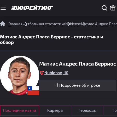
Главная
Футбольная статистика
Nublense
Матиас Андрес Плас
Матиас Андрес Пласа Берриос - статистика и
обзор
Матиас Андрес Пласа Берриос
Nublense, 10
Подробнее об игроке
Последние матчи
Карьера
Переходы
Тр