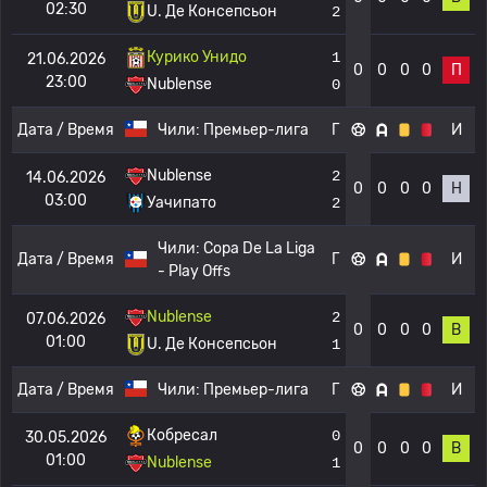
02:30
U. Де Консепсьон
2
Курико Унидо
1
21.06.2026
0
0
0
0
П
23:00
Nublense
0
Дата / Время
Чили:
Премьер-лига
Г
И
Nublense
2
14.06.2026
0
0
0
0
Н
03:00
Уачипато
2
Чили:
Copa De La Liga
Дата / Время
Г
И
- Play Offs
Nublense
2
07.06.2026
0
0
0
0
В
01:00
U. Де Консепсьон
1
Дата / Время
Чили:
Премьер-лига
Г
И
Кобресал
0
30.05.2026
0
0
0
0
В
01:00
Nublense
1