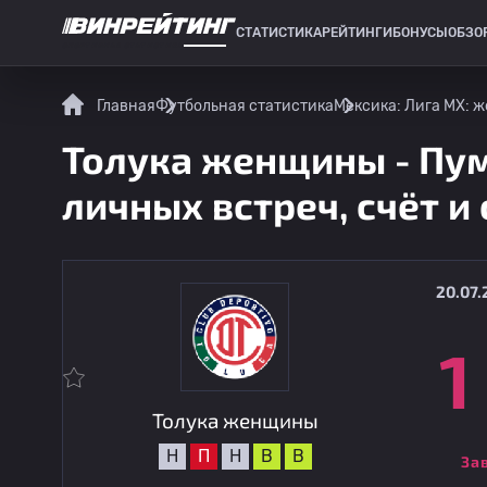
СТАТИСТИКА
РЕЙТИНГИ
БОНУСЫ
ОБЗО
СПОРТИВНАЯ СТАТИСТИКА
Главная
Футбольная статистика
Мексика: Лига МХ: 
Толука женщины - Пум
личных встреч, счёт и
20.07.
1
Толука женщины
Н
П
Н
В
В
За