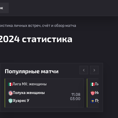
ок
стика личных встреч, счёт и обзор матча
2024 статистика
Популярные матчи
Лига МХ: женщины
Лига МХ: ж
Толука женщины
Некакса ж
11.08
03:00
Хуарес У
Пумас УНА