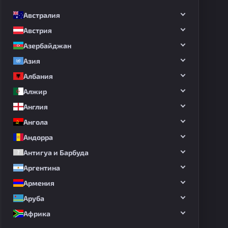
Австралия
Австрия
Азербайджан
Азия
Албания
Алжир
Англия
Ангола
Андорра
Антигуа и Барбуда
Аргентина
Армения
Аруба
Африка