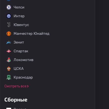
Челси
Интер
Ювентус
Манчестер Юнайтед
Зенит
Спартак
Локомотив
ЦСКА
Краснодар
Смотреть все
Клуб "Тихуана" W
Атлант. Сан-Луис W
Мазатлан ФК W
Сборные