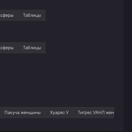
нсферы
Таблицы
нсферы
Таблицы
Пакуча женщины
Хуарес У
Тигрес УАНЛ женщины