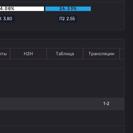
4.08%
26.33%
Х
3.80
П2
2.55
кты
Н2Н
Таблица
Трансляции
П
1-2