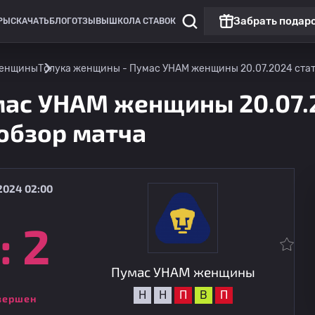
Забрать подар
РЫ
СКАЧАТЬ
БЛОГ
ОТЗЫВЫ
ШКОЛА СТАВОК
женщины
Толука женщины - Пумас УНАМ женщины 20.07.2024 стати
ас УНАМ женщины 20.07.
 обзор матча
2024 02:00
:
2
Лига МХ: женщины
Некакса женщины
09.08
04:06
Пумас УНАМ женщины
Пумас УНАМ женщины
Н
Н
П
В
П
вершен