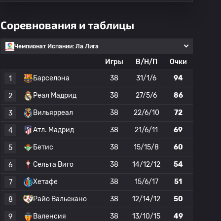
Соревнования и таблицы
Чемпионат Испании: Ла Лига
Игры
В/Н/П
Очки
Барселона
38
31/1/6
94
1
Реал Мадрид
38
27/5/6
86
2
Вильярреал
38
22/6/10
72
3
Атл. Мадрид
38
21/6/11
69
4
Бетис
38
15/15/8
60
5
Сельта Виго
38
14/12/12
54
6
Хетафе
38
15/6/17
51
7
Райо Вальекано
38
12/14/12
50
8
Валенсия
38
13/10/15
49
9