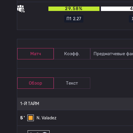
29.58%
4
П1
2.27
Матч
Коэфф.
Предматчевые фа
Обзор
Текст
1-Й ТАЙМ
5 '
N. Valadez