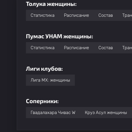
Толука женщины:
Статистика
Расписание
Состав
Тра
Пумас УНАМ женщины:
Статистика
Расписание
Состав
Тра
Лиги клубов:
Лига МХ: женщины
Соперники:
Гвадалахара Чивас W
Круз Асул женщины