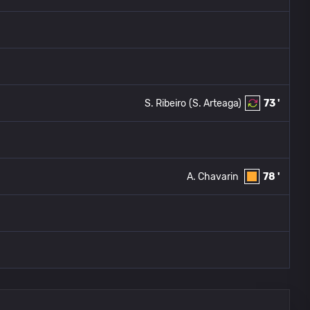
S. Ribeiro
(S. Arteaga)
73 '
A. Chavarin
78 '