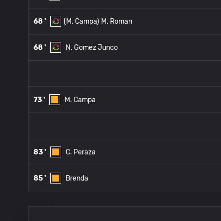
68 '
(M. Campa)
M. Roman
68 '
N. Gomez Junco
73 '
M. Campa
83 '
C. Peraza
85 '
Brenda