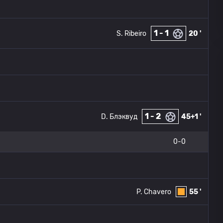
1 - 1
S. Ribeiro
20 '
1 - 2
D. Блэквуд
45+1 '
0-0
P. Chavero
55 '