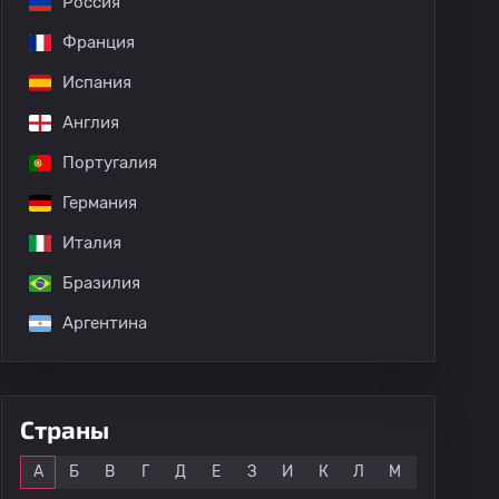
Россия
Франция
Испания
Англия
Португалия
Германия
Италия
Бразилия
Аргентина
Страны
Все
А
Б
В
Г
Д
Е
З
И
К
Л
М
Н
О