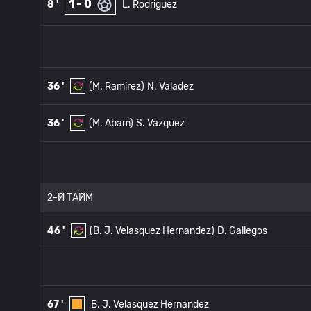
1 - 0
8 '
L. Rodriguez
36 '
(M. Ramirez)
N. Valadez
36 '
(M. Abam)
S. Vazquez
2-Й ТАЙМ
46 '
(B. J. Velasquez Hernandez)
D. Gallegos
67 '
B. J. Velasquez Hernandez