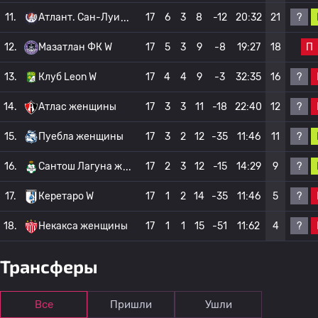
?
11.
Атлант. Сан-Луи
17
6
3
8
-12
20:32
21
П
12.
Мазатлан ФК W
17
5
3
9
-8
19:27
18
?
13.
Клуб Leon W
17
4
4
9
-3
32:35
16
?
14.
Атлас женщины
17
3
3
11
-18
22:40
12
?
15.
Пуебла женщины
17
3
2
12
-35
11:46
11
?
16.
Сантош Лагуна ж
17
2
3
12
-15
14:29
9
?
17.
Керетаро W
17
1
2
14
-35
11:46
5
?
18.
Некакса женщины
17
1
1
15
-51
11:62
4
Трансферы
Все
Пришли
Ушли