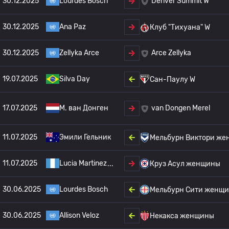
30.12.2025
Lourdes Bosch
Denver Summit W
30.12.2025
Ana Paz
Клуб "Тихуана" W
30.12.2025
Zellyka Arce
Arce Zellyka
19.07.2025
Silva Day
Сан-Паулу W
17.07.2025
М. ван Донген
van Dongen Merel
11.07.2025
Эмили Гельник
Мельбурн Виктори ж
11.07.2025
Lucia Martinez
Круз Асул женщины
30.06.2025
Lourdes Bosch
Мельбурн Сити женщ
30.06.2025
Allison Veloz
Некакса женщины