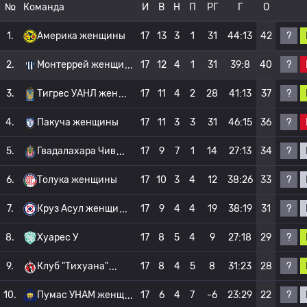
№
Команда
И
В
Н
П
РГ
Г
О
?
1.
Америка женщины
17
13
3
1
31
44:13
42
?
2.
Монтеррей женщи
17
12
4
1
31
39:8
40
?
3.
Тигрес УАНЛ жен
17
11
4
2
28
41:13
37
?
4.
Пакуча женщины
17
11
3
3
31
46:15
36
?
5.
Гвадалахара Чив
17
9
7
1
14
27:13
34
?
6.
Толука женщины
17
10
3
4
12
38:26
33
?
7.
Круз Асул женщи
17
9
4
4
19
38:19
31
?
8.
Хуарес У
17
8
5
4
9
27:18
29
?
9.
Клуб "Тихуана"
17
8
4
5
8
31:23
28
?
10.
Пумас УНАМ женщ
17
6
4
7
-6
23:29
22