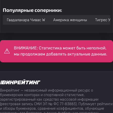
Популярные соперники:
Гвадалахара Чивас W
Америка женщины
Тигрес У
ВНИМАНИЕ: Статистика может быть неполной,
мы продолжаем добавлять актуальные данные.
Винрейтинг — независимый информационный ресурс о
букмекерских конторах и спортивной статистике,
зарегистрированный как средство массовой информации
(реестровая запись СМИ ЭЛ № ФС 77-83883). Публикует рейтинги
и обзоры букмекеров, сравнения коэффициентов, обучающие