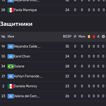
13
Alejandria Godi
32
0
0
0
0
0
0
28
Paola Manrique
24
0
0
0
0
0
0
Защитники
№
Имя
ВОЗР
И
Мин
А
14
Alejandra Calde
35
0
0
0
0
0
0
55
Karol Chan
24
0
0
0
0
0
0
34
Daiane
28
0
0
0
0
0
0
21
Ashlyn Fernande
22
0
0
0
0
0
0
2
Daniela Monroy
23
0
0
0
0
0
0
23
Valeria del Cam
26
0
0
0
0
0
0