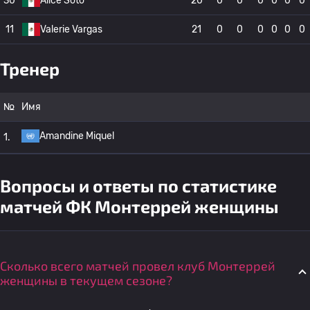
30
Alice Soto
20
0
0
0
0
0
0
11
Valerie Vargas
21
0
0
0
0
0
0
Тренер
№
Имя
Amandine Miquel
1.
Вопросы и ответы по статистике
матчей ФК Монтеррей женщины
Сколько всего матчей провел клуб Монтеррей
женщины в текущем сезоне?