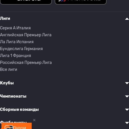
Лиги
Серия A Италия
Английская Премьер Лига
Ла Лига Испания
Бундеслига Германия
Лига 1 Франция
Российская Премьер Лига
Все лиги
Клубы
Чемпионаты
Сборные команды
Футболисты
Получи