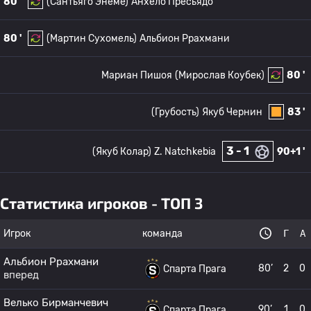
80 '
(Сантьяго Энеме)
Анхело Пресьядо
80 '
(Мартин Сухомель)
Альбион Ррахмани
Мариан Пишоя
(Мирослав Коубек)
80 '
(Грубость)
Якуб Чернин
83 '
3 - 1
(Якуб Колар)
Z. Natchkebia
90+1 '
Статистика игроков - ТОП 3
Игрок
команда
Г
А
Альбион Ррахмани
80’
2
0
Спарта Прага
вперед
Велько Бирманчевич
90’
1
0
Спарта Прага