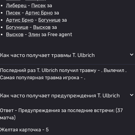
Либерец
-
Писек
за
Писек
-
Артис Брно
за
Артис Брно
-
Богунице
за
Богунице
-
Высков
за
Высков
-
Злин
за Free agent
Как часто получает травмы T. Ulbrich
Последний раз T. Ulbrich получил травму - . Вылечил .
Самая популярная травма игрока - .
Как часто получает предупреждения T. Ulbrich
Ответ - Предупреждения за последние встречи: (37
матча)
Желтая карточка - 5