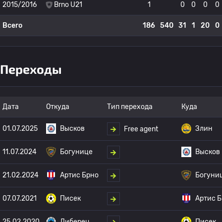
2015/2016
Brno U21
1
0
0
0
0
Всего
186
540
31
1
20
0
Переходы
Дата
Откуда
Тип перехода
Куда
01.07.2025
Высков
Злин
Free agent
11.07.2024
Богунице
Высков
21.02.2024
Артис Брно
Богуни
07.07.2021
Писек
Артис 
25.02.2020
Либерец
Писек