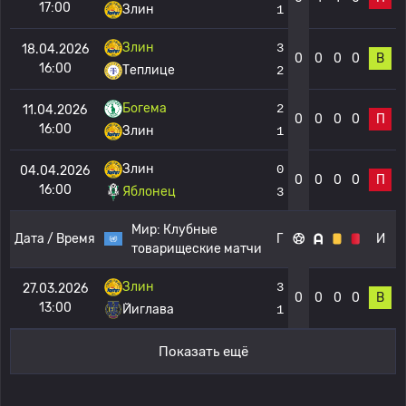
17:00
Злин
1
Злин
3
18.04.2026
0
0
0
0
В
16:00
Теплице
2
Богема
2
11.04.2026
0
0
0
0
П
16:00
Злин
1
Злин
0
04.04.2026
0
0
0
0
П
16:00
Яблонец
3
Мир:
Клубные
Дата / Время
Г
И
товарищеские матчи
Злин
3
27.03.2026
0
0
0
0
В
13:00
Йиглава
1
Показать ещё