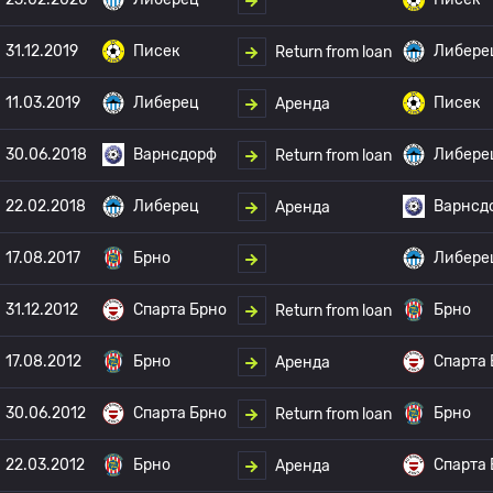
31.12.2019
Писек
Либере
Return from loan
11.03.2019
Либерец
Писек
Аренда
30.06.2018
Варнсдорф
Либере
Return from loan
22.02.2018
Либерец
Варнсд
Аренда
17.08.2017
Брно
Либере
31.12.2012
Спарта Брно
Брно
Return from loan
17.08.2012
Брно
Спарта
Аренда
30.06.2012
Спарта Брно
Брно
Return from loan
22.03.2012
Брно
Спарта
Аренда