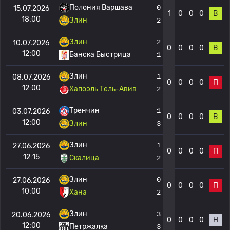
Полония Варшава
0
15.07.2026
1
0
0
0
В
18:00
Злин
2
Злин
2
10.07.2026
0
0
0
0
В
12:00
Банска Быстрица
1
Злин
1
08.07.2026
0
0
0
0
П
12:00
Хапоэль Тель-Авив
2
Тренчин
1
03.07.2026
0
0
0
0
В
12:00
Злин
3
Злин
1
27.06.2026
0
0
0
0
П
12:15
Скалица
2
Злин
0
27.06.2026
0
0
0
0
П
10:00
Хана
2
Злин
3
20.06.2026
0
0
0
0
Н
12:00
Петржалка
3