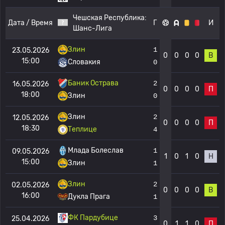
Чешская Республика:
Дата / Время
Г
И
Шанс-Лига
Злин
1
23.05.2026
0
0
0
0
В
15:00
Словакия
0
Баник Острава
2
16.05.2026
0
0
0
0
П
18:00
Злин
0
Злин
2
12.05.2026
0
0
0
0
П
18:30
Теплице
4
Млада Болеслав
1
09.05.2026
1
0
1
0
Н
15:00
Злин
1
Злин
2
02.05.2026
0
0
0
0
В
16:00
Дукла Прага
1
ФК Пардубице
3
25.04.2026
0
1
1
0
П