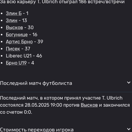
За всю карьеру T. Ulbrich отыграл 186 встреч/встречи
Злин Б
- 1
Злин
- 13
Высков
- 30
Богунице
- 16
Артис Брно
- 39
Писек
- 37
Liberec U21 - 46
Брно U19
- 4
Последний матч футболиста
Последний матч, в котором принял участие T. Ulbrich
состоялся 28.05.2025 19:00 против
Высков
и закончился
со счетом 0:0.
Стоимость переходов игрока