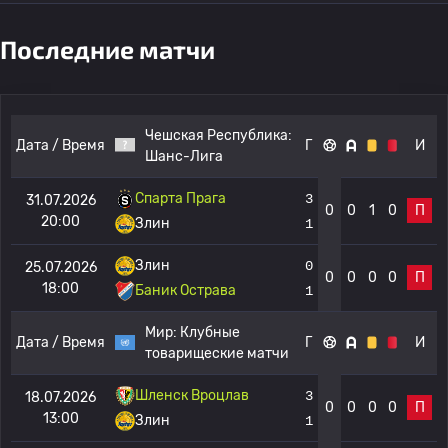
Последние матчи
Чешская Республика:
Дата / Время
Г
И
Шанс-Лига
Спарта Прага
3
31.07.2026
0
0
1
0
П
20:00
Злин
1
Злин
0
25.07.2026
0
0
0
0
П
18:00
Баник Острава
1
Мир:
Клубные
Дата / Время
Г
И
товарищеские матчи
Шленск Вроцлав
3
18.07.2026
0
0
0
0
П
13:00
Злин
1