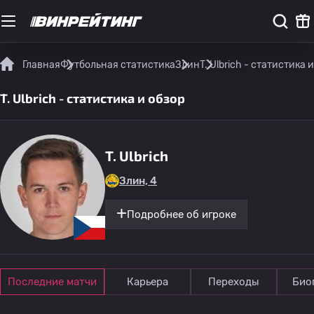
Главная
Футбольная статистика
Злин
T. Ulbrich - статистика 
T. Ulbrich - статистика и обзор
T. Ulbrich
Злин, 4
Подробнее об игроке
Последние матчи
Карьера
Переходы
Био