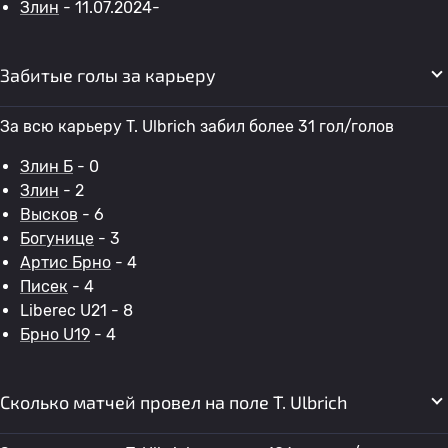
Злин
- 11.07.2024-
Забитые голы за карьеру
За всю карьеру T. Ulbrich забил более 31 гол/голов
Злин Б
- 0
Злин
- 2
Высков
- 6
Богунице
- 3
Артис Брно
- 4
Писек
- 4
Liberec U21 - 8
Брно U19
- 4
Сколько матчей провел на поле T. Ulbrich