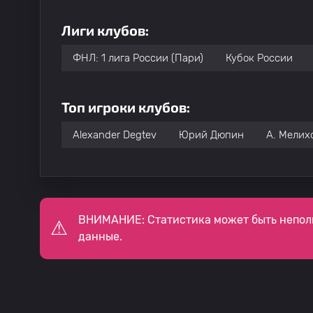
Лиги клубов:
ФНЛ: 1 лига России (Пари)
Кубок России
Топ игроки клубов:
Alexander Degtev
Юрий Дюпин
A. Мелих
ВНИМАНИЕ: Статистика может быть непол
данные.