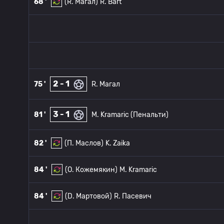
68 '
(R. Магал)
R. Bart
2 - 1
75 '
R. Магал
3 - 1
81 '
M. Kramaric (Пенальти)
82 '
(П. Маслов)
K. Zaika
84 '
(О. Кожемякин)
M. Kramaric
84 '
(D. Мартовой)
R. Пасевич