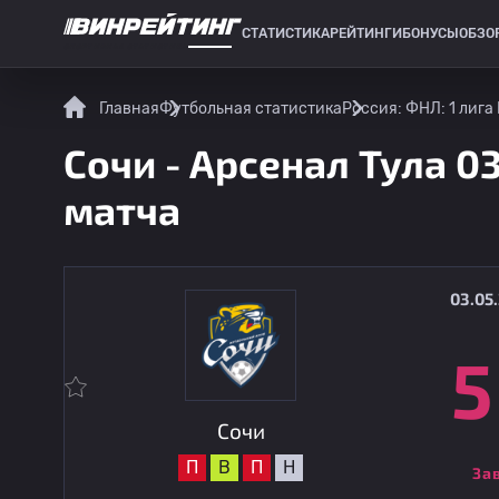
СТАТИСТИКА
РЕЙТИНГИ
БОНУСЫ
ОБЗО
СПОРТИВНАЯ СТАТИСТИКА
Главная
Футбольная статистика
Россия: ФНЛ: 1 лига
Сочи - Арсенал Тула 0
матча
03.05.
5
Сочи
П
В
П
Н
За