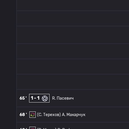
1 - 1
65 '
R. Пасевич
68 '
(С. Терехов)
A. Макарчук