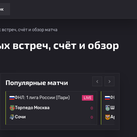
ок
 встреч, счёт и обзор матча
х встреч, счёт и обзор
Популярные матчи
ФНЛ: 1 лига России (Пари)
ФНЛ: 1 лига 
LIVE
Торпедо Москва
Шинник
0
Сочи
Арсенал Ту
0