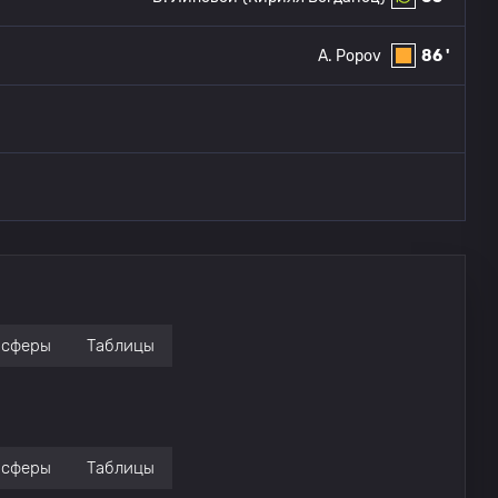
A. Popov
86 '
нсферы
Таблицы
нсферы
Таблицы