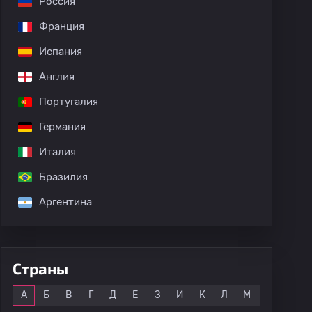
Россия
Франция
Испания
Англия
Португалия
Германия
Италия
Бразилия
Аргентина
Страны
Все
А
Б
В
Г
Д
Е
З
И
К
Л
М
Н
О