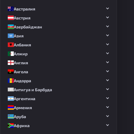
Австралия
Австрия
Азербайджан
Азия
Албания
Алжир
Англия
Ангола
Андорра
Антигуа и Барбуда
Аргентина
Армения
Аруба
Африка