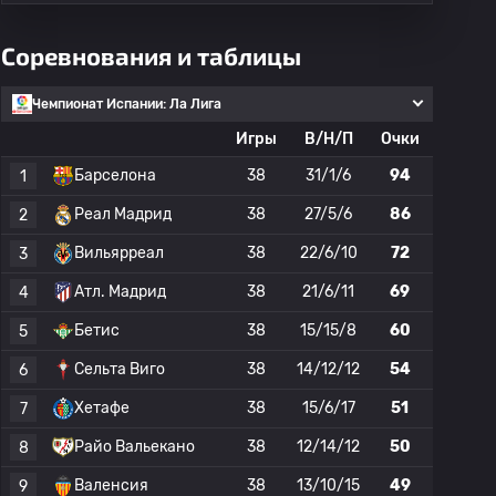
Соревнования и таблицы
Чемпионат Испании: Ла Лига
Игры
В/Н/П
Очки
Барселона
38
31/1/6
94
1
Реал Мадрид
38
27/5/6
86
2
Вильярреал
38
22/6/10
72
3
Атл. Мадрид
38
21/6/11
69
4
Бетис
38
15/15/8
60
5
Сельта Виго
38
14/12/12
54
6
Хетафе
38
15/6/17
51
7
Райо Вальекано
38
12/14/12
50
8
Валенсия
38
13/10/15
49
9