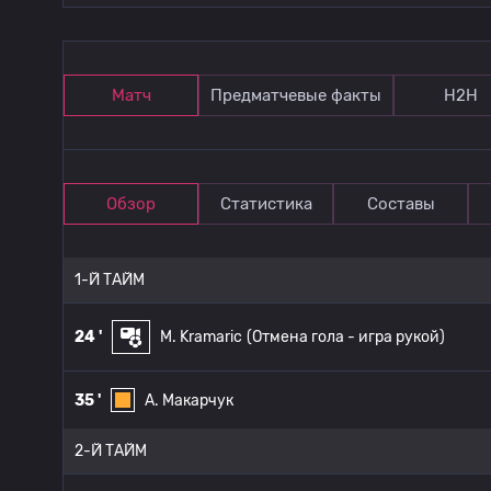
Матч
Предматчевые факты
Н2Н
Обзор
Статистика
Составы
1-Й ТАЙМ
24 '
M. Kramaric
(Отмена гола - игра рукой)
35 '
A. Макарчук
2-Й ТАЙМ