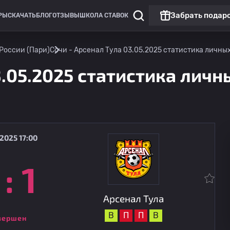
Забрать подар
РЫ
СКАЧАТЬ
БЛОГ
ОТЗЫВЫ
ШКОЛА СТАВОК
 России (Пари)
Сочи - Арсенал Тула 03.05.2025 статистика личных
3.05.2025 статистика личны
2025 17:00
:
1
ФНЛ: 1 лига России (Пари)
Шинник
08.08
17:00
Арсенал Тула
Арсенал Тула
В
П
П
В
вершен