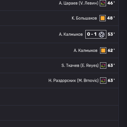
A. Цараев
(V. Левин)
46 '
K. Большаков
48 '
0 - 1
A. Калмыков
53 '
A. Калмыков
62 '
S. Ткачев
(E. Reyes)
63 '
Н. Раздорских
(M. Brnovic)
63 '