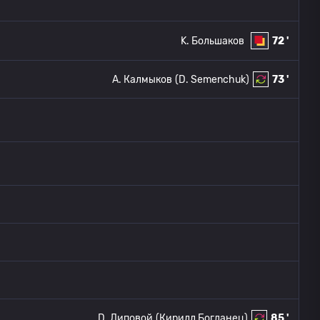
K. Большаков
72 '
A. Калмыков
(D. Semenchuk)
73 '
D. Липовой
(Кирилл Богданец)
85 '