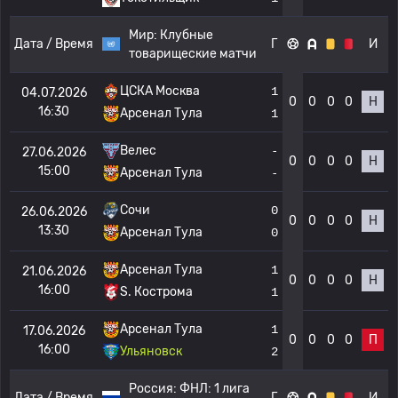
Мир:
Клубные
Дата / Время
Г
И
товарищеские матчи
ЦСКА Москва
1
04.07.2026
0
0
0
0
Н
16:30
Арсенал Тула
1
Велес
-
27.06.2026
0
0
0
0
Н
15:00
Арсенал Тула
-
Сочи
0
26.06.2026
0
0
0
0
Н
13:30
Арсенал Тула
0
Арсенал Тула
1
21.06.2026
0
0
0
0
Н
16:00
S. Кострома
1
Арсенал Тула
1
17.06.2026
0
0
0
0
П
16:00
Ульяновск
2
Россия:
ФНЛ: 1 лига
Дата / Время
Г
И