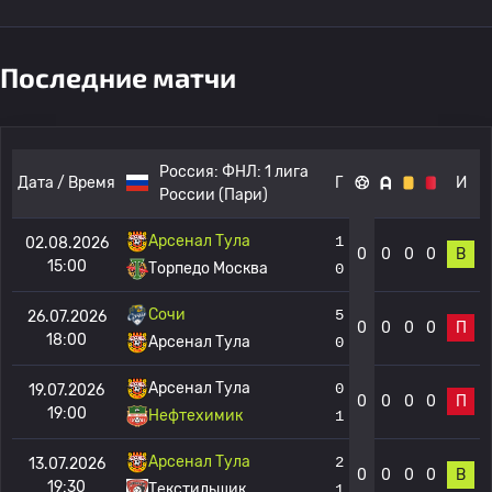
Последние матчи
Россия:
ФНЛ: 1 лига
Дата / Время
Г
И
России (Пари)
Арсенал Тула
1
02.08.2026
0
0
0
0
В
15:00
Торпедо Москва
0
Сочи
5
26.07.2026
0
0
0
0
П
18:00
Арсенал Тула
0
Арсенал Тула
0
19.07.2026
0
0
0
0
П
19:00
Нефтехимик
1
Арсенал Тула
2
13.07.2026
0
0
0
0
В
19:30
Текстильщик
1