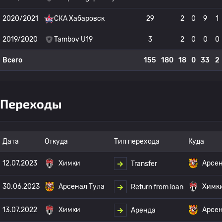
2020/2021
СКА Хабаровск
29
2
0
9
1
2019/2020
Tambov U19
3
2
0
0
0
Всего
155
180
18
0
33
2
Переходы
Дата
Откуда
Тип перехода
Куда
12.07.2023
Химки
Арсен
Transfer
30.06.2023
Арсенал Тула
Химк
Return from loan
13.07.2022
Химки
Арсен
Аренда