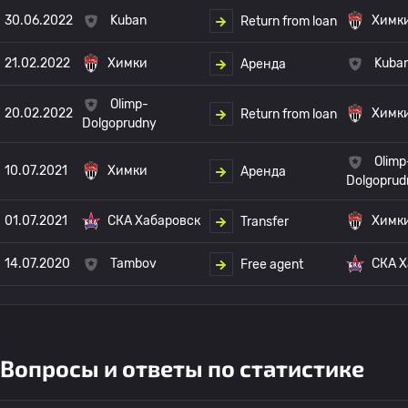
30.06.2022
Kuban
Химк
Return from loan
21.02.2022
Химки
Kuba
Аренда
Olimp-
20.02.2022
Химк
Return from loan
Dolgoprudny
Olimp
10.07.2021
Химки
Аренда
Dolgoprud
01.07.2021
СКА Хабаровск
Химк
Transfer
14.07.2020
Tambov
СКА Х
Free agent
Вопросы и ответы по статистике