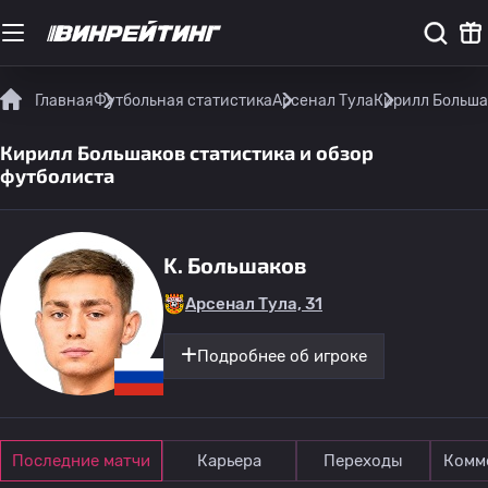
Главная
Футбольная статистика
Арсенал Тула
Кирилл Больша
Кирилл Большаков статистика и обзор
футболиста
K. Большаков
Арсенал Тула, 31
Подробнее об игроке
Последние матчи
Карьера
Переходы
Комм