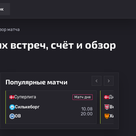
ок
бзор матча
х встреч, счёт и обзор
Популярные матчи
Суперлига
Дивизион 1
Матч дня
Силькеборг
Вейле
10.08
20:00
OB
Хиллерод