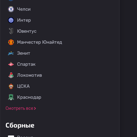
Челси
Интер
Ювентус
Манчестер Юнайтед
Зенит
Спартак
Локомотив
ЦСКА
Краснодар
Смотреть все
Сборные