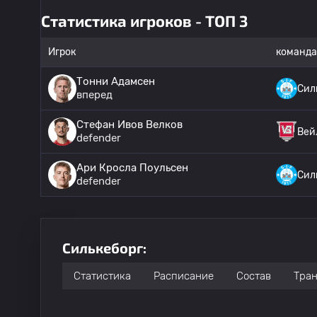
Статистика игроков - ТОП 3
Игрок
команда
Тонни Адамсен
Сил
вперед
Стефан Ивов Велков
Вей
defender
Ари Кросла Поульсен
Сил
defender
Силькеборг:
Статистика
Расписание
Состав
Тра