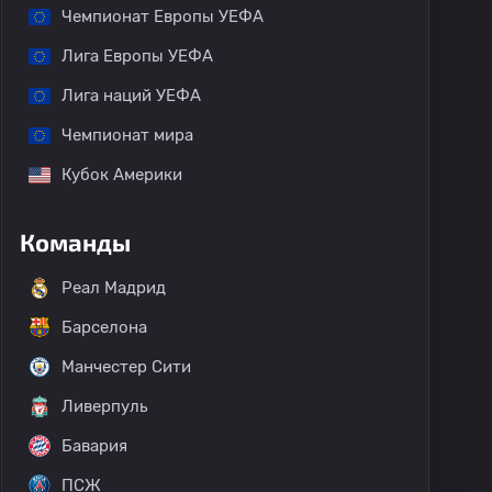
Чемпионат Европы УЕФА
Лига Европы УЕФА
Лига наций УЕФА
Чемпионат мира
Кубок Америки
Команды
Реал Мадрид
Барселона
Манчестер Сити
Ливерпуль
Бавария
ПСЖ