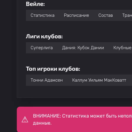
Вейле:
Статистика
Расписание
Состав
Тра
Лиги клубов:
Суперлига
Дания: Кубок Дании
Клубные
Топ игроки клубов:
Тонни Адамсен
Каллум Уильям МакКоватт
ВНИМАНИЕ: Статистика может быть непол
данные.