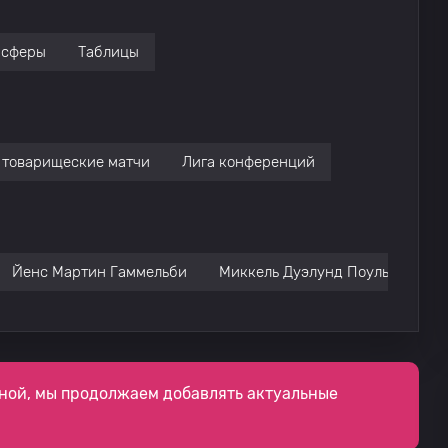
нсферы
Таблицы
 товарищеские матчи
Лига конференций
Йенс Мартин Гаммельби
Миккель Дуэлунд Поульсен
ной, мы продолжаем добавлять актуальные