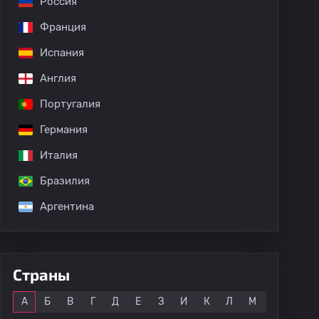
Россия
Франция
Испания
Англия
Португалия
Германия
Италия
Бразилия
Кристиан Уильям Гаммельгаард Грёндаль
Стефан Ивов Вел
Аргентина
Страны
Все
А
Б
В
Г
Д
Е
З
И
К
Л
М
Н
О