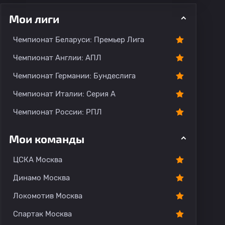
Мои лиги
Чемпионат Беларуси: Премьер Лига
Чемпионат Англии: АПЛ
Чемпионат Германии: Бундеслига
рогноз
Комментарии
Чемпионат Италии: Серия А
Чемпионат России: РПЛ
Мои команды
ЦСКА Москва
Динамо Москва
Локомотив Москва
Спартак Москва