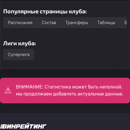
Популярные страницы клуба:
Расписание
Состав
Трансферы
Таблицы
Бо
Лиги клуба:
Суперлига
ВНИМАНИЕ: Статистика может быть неполной,
мы продолжаем добавлять актуальные данные.