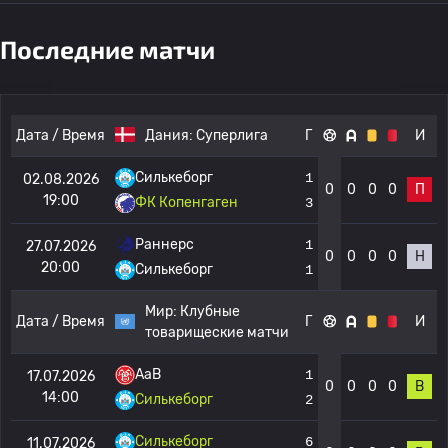
Последние матчи
Дата / Время
Дания:
Суперлига
Г
И
Силькеборг
1
02.08.2026
0
0
0
0
П
19:00
ФК Копенгаген
3
Раннерс
1
27.07.2026
0
0
0
0
Н
20:00
Силькеборг
1
Мир:
Клубные
Дата / Время
Г
И
товарищеские матчи
AaB
1
17.07.2026
0
0
0
0
В
14:00
Силькеборг
2
Силькеборг
6
11.07.2026