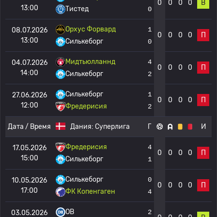
0
0
0
0
В
13:00
Тистед
0
Орхус Форвард
1
08.07.2026
0
0
0
0
П
13:00
Силькеборг
0
Мидтьюлланнд
4
04.07.2026
0
0
0
0
П
14:00
Силькеборг
2
Силькеборг
1
27.06.2026
0
0
0
0
П
12:00
Фредерисия
2
Дата / Время
Дания:
Суперлига
Г
И
Фредерисия
4
17.05.2026
0
0
0
0
П
15:00
Силькеборг
1
Силькеборг
0
10.05.2026
0
0
0
0
П
17:00
ФК Копенгаген
4
OB
2
03.05.2026