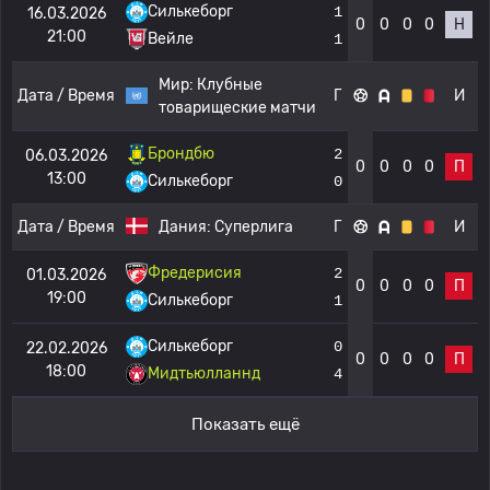
Силькеборг
1
16.03.2026
0
0
0
0
Н
21:00
Вейле
1
Мир:
Клубные
Дата / Время
Г
И
товарищеские матчи
Брондбю
2
06.03.2026
0
0
0
0
П
13:00
Силькеборг
0
Дата / Время
Дания:
Суперлига
Г
И
Фредерисия
2
01.03.2026
0
0
0
0
П
19:00
Силькеборг
1
Силькеборг
0
22.02.2026
0
0
0
0
П
18:00
Мидтьюлланнд
4
Показать ещё