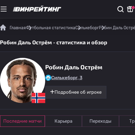
Главная
Футбольная статистика
Силькеборг
Робин Даль Острё
Робин Даль Острём - статистика и обзор
Робин Даль Острём
Силькеборг, 3
Подробнее об игроке
Последние матчи
Карьера
Переходы
Тр