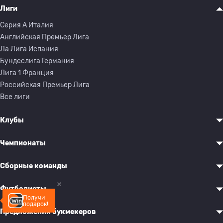
Лиги
Серия A Италия
Английская Премьер Лига
Ла Лига Испания
Бундеслига Германия
Лига 1 Франция
Российская Премьер Лига
Все лиги
Клубы
Чемпионаты
Сборные команды
Футболисты
Получи
подарок!
Предложения букмекеров