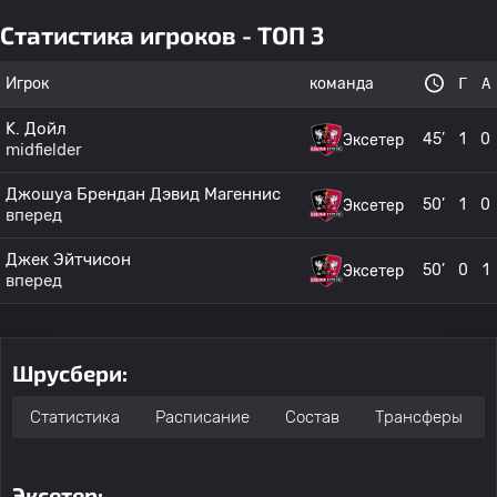
Статистика игроков - ТОП 3
Игрок
команда
Г
А
K. Дойл
45’
1
0
Эксетер
midfielder
Джошуа Брендан Дэвид Магеннис
50’
1
0
Эксетер
вперед
Джек Эйтчисон
50’
0
1
Эксетер
вперед
Шрусбери:
Статистика
Расписание
Состав
Трансферы
Эксетер: