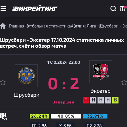
Главная
Футбольная статистика
Англия: Лига 1
Шрусбери - Эк
Шрусбери - Эксетер 17.10.2024 статистика личных
встреч, счёт и обзор матча
17.10.2024 22:00
0
:
2
Эксетер
Шрусбери
П
Н
Н
Н
В
Завершен
26.24%
40.85%
32.91%
П1
2.86
Х
3.55
П2
2.28