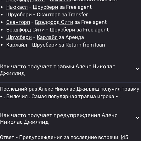
Ньюкасл
-
Шрусбери
за Free agent
Шрусбери
-
Сканторп
за Transfer
Сканторп
-
Брэдфорд Сити
за Free agent
Брэдфорд Сити
-
Шрусбери
за Free agent
Шрусбери
-
Карлайл
за Аренда
Карлайл
-
Шрусбери
за Return from loan
Как часто получает травмы Алекс Николас
Джиллид
Последний раз Алекс Николас Джиллид получил травму
- . Вылечил . Самая популярная травма игрока - .
Как часто получает предупреждения Алекс
Николас Джиллид
Ответ - Предупреждения за последние встречи: (45