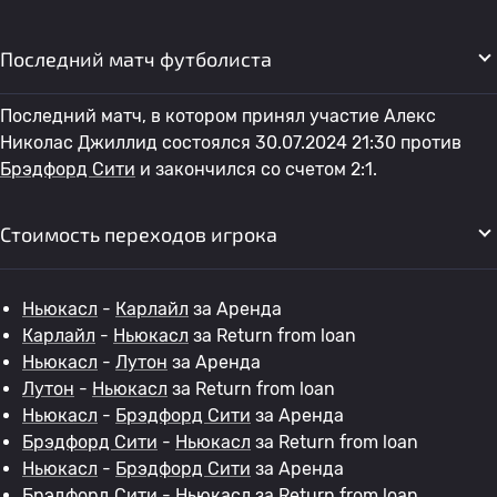
Последний матч футболиста
Последний матч, в котором принял участие Алекс
Николас Джиллид состоялся 30.07.2024 21:30 против
Брэдфорд Сити
и закончился со счетом 2:1.
Стоимость переходов игрока
Ньюкасл
-
Карлайл
за Аренда
Карлайл
-
Ньюкасл
за Return from loan
Ньюкасл
-
Лутон
за Аренда
Лутон
-
Ньюкасл
за Return from loan
Ньюкасл
-
Брэдфорд Сити
за Аренда
Брэдфорд Сити
-
Ньюкасл
за Return from loan
Ньюкасл
-
Брэдфорд Сити
за Аренда
Брэдфорд Сити
-
Ньюкасл
за Return from loan