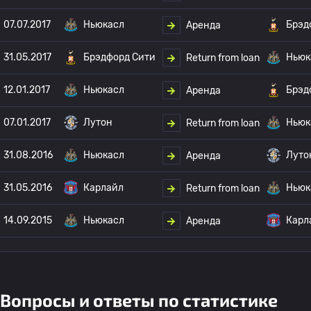
07.07.2017
Ньюкасл
Брэд
Аренда
31.05.2017
Брэдфорд Сити
Ньюк
Return from loan
12.01.2017
Ньюкасл
Брэд
Аренда
07.01.2017
Лутон
Ньюк
Return from loan
31.08.2016
Ньюкасл
Луто
Аренда
31.05.2016
Карлайл
Ньюк
Return from loan
14.09.2015
Ньюкасл
Карл
Аренда
Вопросы и ответы по статистике