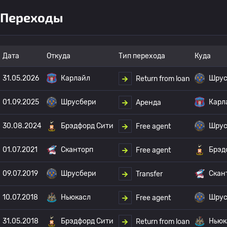
Переходы
Дата
Откуда
Тип перехода
Куда
31.05.2026
Карлайл
Шрус
Return from loan
01.09.2025
Шрусбери
Карл
Аренда
30.08.2024
Брэдфорд Сити
Шрус
Free agent
01.07.2021
Сканторп
Брэд
Free agent
09.07.2019
Шрусбери
Скан
Transfer
10.07.2018
Ньюкасл
Шрус
Free agent
31.05.2018
Брэдфорд Сити
Ньюк
Return from loan