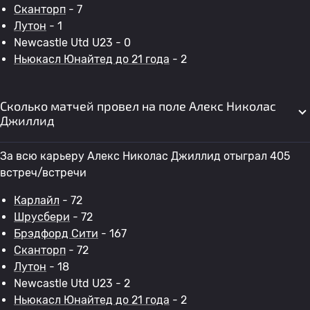
Сканторп
- 7
Лутон
- 1
Newcastle Utd U23 - 0
Ньюкасл Юнайтед до 21 года
- 2
Сколько матчей провел на поле Алекс Николас
Джиллид
За всю карьеру Алекс Николас Джиллид отыграл 405
встреч/встречи
Карлайл
- 72
Шрусбери
- 72
Брэдфорд Сити
- 167
Сканторп
- 72
Лутон
- 18
Newcastle Utd U23 - 2
Ньюкасл Юнайтед до 21 года
- 2