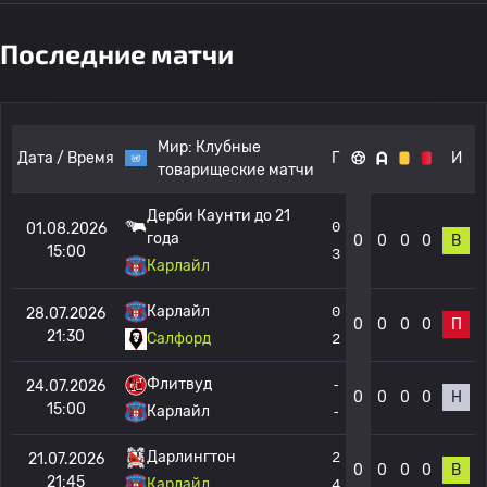
Последние матчи
Мир:
Клубные
Дата / Время
Г
И
товарищеские матчи
Дерби Каунти до 21
0
01.08.2026
года
0
0
0
0
В
15:00
3
Карлайл
Карлайл
0
28.07.2026
0
0
0
0
П
21:30
Салфорд
2
Флитвуд
-
24.07.2026
0
0
0
0
Н
15:00
Карлайл
-
Дарлингтон
2
21.07.2026
0
0
0
0
В
21:45
Карлайл
4