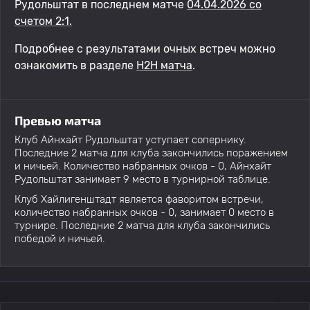
Рудольштат в последнем матче
04.04.2026 со
счетом 2:1.
Подробнее с результатами очных встреч можно
ознакомить в разделе
H2H матча
.
Превью матча
Клуб Айнхайт Рудольштат уступает сопернику.
Последние 2 матча для клуба закончились поражением
и ничьей. Количество набранных очков - 0, Айнхайт
Рудольштат занимает 9 место в турнирной таблице.
Клуб Хайлигенштадт является фаворитом встречи,
количество набранных очков - 0, занимает 0 место в
турнире. Последние 2 матча для клуба закончились
победой и ничьей.