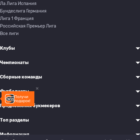
Ла Лига Испания
Бундеслига Германия
Лига 1 Франция
Российская Премьер Лига
Все лиги
Клубы
Чемпионаты
Сборные команды
Футболисты
Получи
подарок!
Предложения букмекеров
Топ разделы
Информация