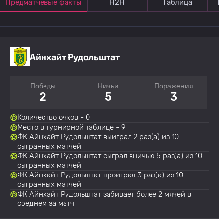
Предматчевые факты
Н2Н
Таблица
Айнхайт Рудольштат
Победы
Ничьи
Поражения
2
5
3
Количество очков - 0
Место в турнирной таблице - 9
ФК Айнхайт Рудольштат выиграл 2 раз(а) из 10
сыгранных матчей
ФК Айнхайт Рудольштат сыграл вничью 5 раз(а) из 10
сыгранных матчей
ФК Айнхайт Рудольштат проиграл 3 раз(а) из 10
сыгранных матчей
ФК Айнхайт Рудольштат забивает более 2 мячей в
среднем за матч