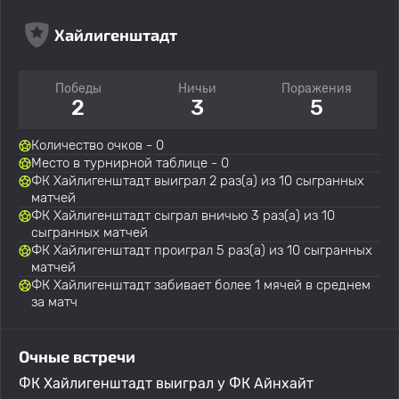
Хайлигенштадт
Победы
Ничьи
Поражения
2
3
5
Количество очков - 0
Место в турнирной таблице - 0
ФК Хайлигенштадт выиграл 2 раз(а) из 10 сыгранных
матчей
ФК Хайлигенштадт сыграл вничью 3 раз(а) из 10
сыгранных матчей
ФК Хайлигенштадт проиграл 5 раз(а) из 10 сыгранных
матчей
ФК Хайлигенштадт забивает более 1 мячей в среднем
за матч
Очные встречи
ФК Хайлигенштадт выиграл у ФК Айнхайт