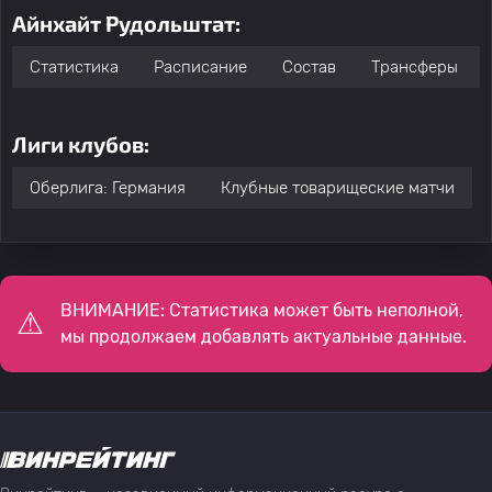
Айнхайт Рудольштат:
Статистика
Расписание
Состав
Трансферы
Лиги клубов:
Оберлига: Германия
Клубные товарищеские матчи
ВНИМАНИЕ: Статистика может быть неполной,
мы продолжаем добавлять актуальные данные.