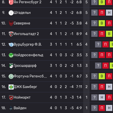
?
В
П
8.
Ян Регенсбург 2
4
1
2
1
-2
6:8
5
?
П
Н
9.
Штадельн
4
1
2
1
-2
6:8
5
?
В
П
10.
Северяне
4
1
1
2
-5
3:8
4
?
П
В
11.
Ингольштадт 2
4
1
1
2
-1
8:9
4
?
П
12.
Вурцбургер Ф.В.
3
1
1
1
1
6:5
4
?
П
П
13.
Нойдросенфельд
4
1
0
3
-2
3:5
3
?
П
14.
Гросшардорф
3
1
0
2
-2
1:3
3
?
В
П
15.
Фортуна Регенсб
4
1
0
3
-1
6:7
3
?
П
Н
16.
ДЖК Бамберг
4
0
2
2
-4
7:11
2
?
Н
П
17.
Ноймаркт
4
0
1
3
-3
1:4
1
?
П
Н
18.
Вайден
4
0
1
3
-5
4:9
1