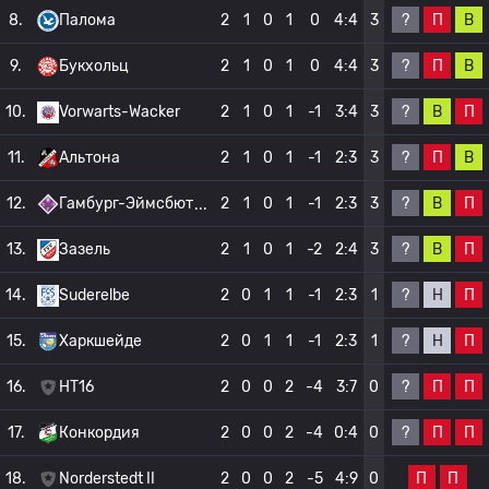
?
П
В
8.
Палома
2
1
0
1
0
4:4
3
?
П
В
9.
Букхольц
2
1
0
1
0
4:4
3
?
В
П
10.
Vorwarts-Wacker
2
1
0
1
-1
3:4
3
?
П
В
11.
Альтона
2
1
0
1
-1
2:3
3
?
В
П
12.
Гамбург-Эймсбют
2
1
0
1
-1
2:3
3
?
В
П
13.
Зазель
2
1
0
1
-2
2:4
3
?
Н
П
14.
Suderelbe
2
0
1
1
-1
2:3
1
?
Н
П
15.
Харкшейде
2
0
1
1
-1
2:3
1
?
П
П
16.
HT16
2
0
0
2
-4
3:7
0
?
П
П
17.
Конкордия
2
0
0
2
-4
0:4
0
П
П
18.
Norderstedt II
2
0
0
2
-5
4:9
0