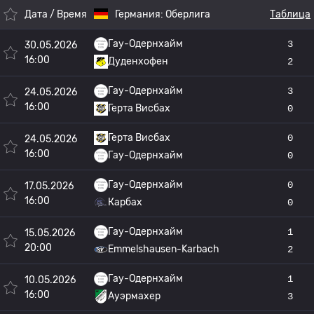
Дата / Время
Германия:
Оберлига
Таблица
Гау-Одернхайм
3
30.05.2026
16:00
Дуденхофен
2
Гау-Одернхайм
3
24.05.2026
16:00
Герта Висбах
0
Герта Висбах
0
24.05.2026
16:00
Гау-Одернхайм
0
Гау-Одернхайм
0
17.05.2026
16:00
Карбах
0
Гау-Одернхайм
1
15.05.2026
20:00
Emmelshausen-Karbach
2
Гау-Одернхайм
1
10.05.2026
16:00
Ауэрмахер
3