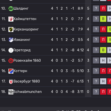
?
П
10.
Шалдинг
4
1
2
1
-1
8:9
5
?
В
11.
Хаймштеттен
4
1
1
2
0
7:7
4
?
П
12.
Кирханшоринг
4
1
1
2
-2
7:9
4
?
П
13.
Изманинг
4
1
1
2
-2
3:5
4
?
В
14.
Геретсрид
4
1
1
2
-8
4:12
4
?
Н
15.
Розенхайм 1860
4
0
3
1
-2
5:7
3
?
П
16.
Коттерн
4
1
0
3
-5
5:10
3
?
Н
17.
Васербург 1880
4
0
1
3
-7
6:13
1
?
П
18.
Schwabmunchen
4
0
0
4
-8
3:11
0