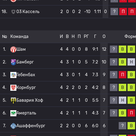
?
П
П
18.
03 Кассель
2
0
0
2
-10
1:11
0
№
Команда
И
В
Н
П
РГ
Г
О
Форм
?
В
В
1.
Шам
4
4
0
0
8
9:1
12
?
В
Н
2.
Бамберг
4
3
1
0
5
7:2
10
?
П
В
3.
Гебенбах
4
3
0
1
4
7:3
9
?
В
В
4.
Корнбург
4
2
2
0
2
4:2
8
?
Н
В
5.
Бавария Хоф
4
2
1
1
0
5:5
7
?
В
П
6.
Амерталь
4
2
1
1
1
4:3
7
?
В
7.
Ашаффенбург
2
2
0
0
6
6:0
6