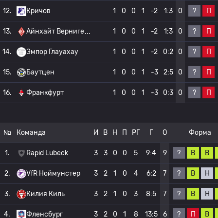
?
П
12.
Кричов
1
0
0
1
-2
1:3
0
?
П
13.
Айнхайт Верниге
1
0
0
1
-2
1:3
0
?
П
14.
Эмпор Глауахау
1
0
0
1
-2
0:2
0
?
П
15.
Баутцен
1
0
0
1
-3
2:5
0
?
П
16.
Франкфурт
1
0
0
1
-3
0:3
0
№
Команда
И
В
Н
П
РГ
Г
О
Форма
?
В
В
1.
Rapid Lubeck
3
3
0
0
5
9:4
9
?
В
Н
2.
VfR Ноймунстер
3
2
1
0
4
6:2
7
?
В
Н
3.
Килия Киль
3
2
1
0
3
8:5
7
?
П
В
4.
Фленсбург
3
2
0
1
8
13:5
6