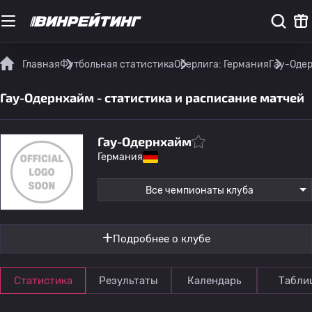
Главная
Футбольная статистика
Оберлига: Германия
Гау-Одер
Гау-Одернхайм - статистика и расписание матчей
Гау-Одернхайм
Германия
Все чемпионаты клуба
Подробнее о клубе
Статистика
Результаты
Календарь
Табли