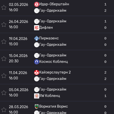
Идар-Оберштайн
1
02.05.2026
16:00
Гау-Одернхайм
2
Гау-Одернхайм
1
26.04.2026
16:00
Дифлен
0
Пирмазенс
0
19.04.2026
15:00
Гау-Одернхайм
0
Гау-Одернхайм
0
15.04.2026
20:30
Космос Кобленц
0
Кайзерслаутерн 2
2
11.04.2026
16:00
Гау-Одернхайм
2
Гау-Одернхайм
0
05.04.2026
16:00
RW Кобленц
1
Ворматия Вормс
0
28.03.2026
16:00
Гау-Одернхайм
0