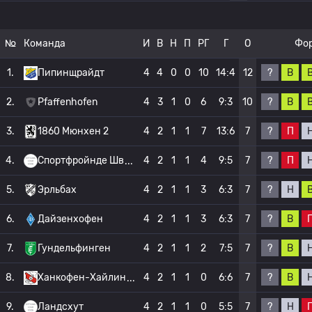
№
Команда
И
В
Н
П
РГ
Г
О
Фо
?
В
1.
Пипинщрайдт
4
4
0
0
10
14:4
12
?
В
2.
Pfaffenhofen
4
3
1
0
6
9:3
10
?
П
3.
1860 Мюнхен 2
4
2
1
1
7
13:6
7
?
П
4.
Спортфройнде Шв
4
2
1
1
4
9:5
7
?
Н
5.
Эрльбах
4
2
1
1
3
6:3
7
?
В
6.
Дайзенхофен
4
2
1
1
3
6:3
7
?
В
7.
Гундельфинген
4
2
1
1
2
7:5
7
?
В
8.
Ханкофен-Хайлин
4
2
1
1
0
6:6
7
?
Н
9.
Ландсхут
4
2
1
1
0
5:5
7