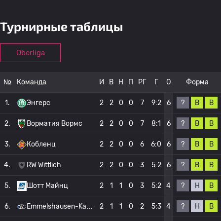
Турнирные таблицы
Oberliga
№
Команда
И
В
Н
П
РГ
Г
О
Форма
?
В
В
1.
Энгерс
2
2
0
0
7
9:2
6
?
В
В
2.
Ворматия Вормс
2
2
0
0
7
8:1
6
?
В
В
3.
Кобленц
2
2
0
0
6
6:0
6
?
В
В
4.
RW Wittlich
2
2
0
0
3
5:2
6
?
Н
В
5.
Шотт Майнц
2
1
1
0
3
5:2
4
?
Н
В
6.
Emmelshausen-Ka
2
1
1
0
2
5:3
4