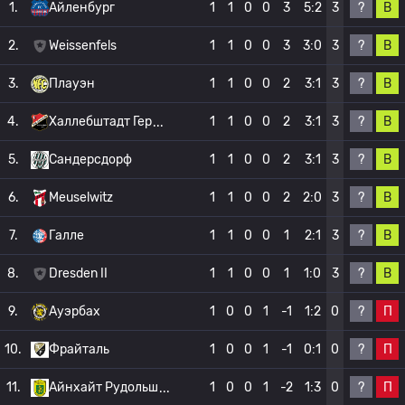
?
В
1.
Айленбург
1
1
0
0
3
5:2
3
?
В
2.
Weissenfels
1
1
0
0
3
3:0
3
?
В
3.
Плауэн
1
1
0
0
2
3:1
3
?
В
4.
Халлебштадт Гер
1
1
0
0
2
3:1
3
?
В
5.
Сандерсдорф
1
1
0
0
2
3:1
3
?
В
6.
Meuselwitz
1
1
0
0
2
2:0
3
?
В
7.
Галле
1
1
0
0
1
2:1
3
?
В
8.
Dresden II
1
1
0
0
1
1:0
3
?
П
9.
Ауэрбах
1
0
0
1
-1
1:2
0
?
П
10.
Фрайталь
1
0
0
1
-1
0:1
0
?
П
11.
Айнхайт Рудольш
1
0
0
1
-2
1:3
0