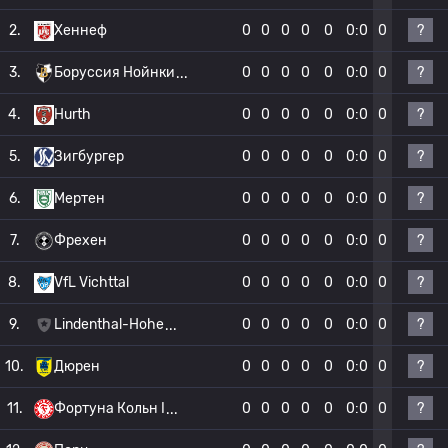
?
2.
Хеннеф
0
0
0
0
0
0:0
0
?
3.
Боруссия Нойнки
0
0
0
0
0
0:0
0
?
4.
Hurth
0
0
0
0
0
0:0
0
?
5.
Зигбургер
0
0
0
0
0
0:0
0
?
6.
Мертен
0
0
0
0
0
0:0
0
?
7.
Фрехен
0
0
0
0
0
0:0
0
?
8.
VfL Vichttal
0
0
0
0
0
0:0
0
?
9.
Lindenthal-Hohe
0
0
0
0
0
0:0
0
?
10.
Дюрен
0
0
0
0
0
0:0
0
?
11.
Фортуна Кольн I
0
0
0
0
0
0:0
0