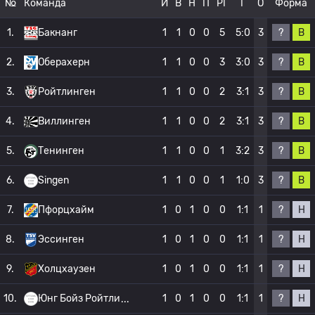
№
Команда
И
В
Н
П
РГ
Г
О
Форма
?
В
1.
Бакнанг
1
1
0
0
5
5:0
3
?
В
2.
Оберахерн
1
1
0
0
3
3:0
3
?
В
3.
Ройтлинген
1
1
0
0
2
3:1
3
?
В
4.
Виллинген
1
1
0
0
2
3:1
3
?
В
5.
Тенинген
1
1
0
0
1
3:2
3
?
В
6.
Singen
1
1
0
0
1
1:0
3
?
Н
7.
Пфорцхайм
1
0
1
0
0
1:1
1
?
Н
8.
Эссинген
1
0
1
0
0
1:1
1
?
Н
9.
Холцхаузен
1
0
1
0
0
1:1
1
?
Н
10.
Юнг Бойз Ройтли
1
0
1
0
0
1:1
1