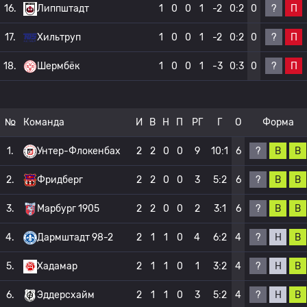
?
П
16.
Липпштадт
1
0
0
1
-2
0:2
0
?
П
17.
Хильтруп
1
0
0
1
-2
0:2
0
?
П
18.
Шермбёк
1
0
0
1
-3
0:3
0
№
Команда
И
В
Н
П
РГ
Г
О
Форма
?
В
В
1.
Унтер-Флокенбах
2
2
0
0
9
10:1
6
?
В
В
2.
Фридберг
2
2
0
0
3
5:2
6
?
В
В
3.
Марбург 1905
2
2
0
0
2
3:1
6
?
Н
В
4.
Дармштадт 98-2
2
1
1
0
4
6:2
4
?
Н
В
5.
Хадамар
2
1
1
0
1
3:2
4
?
Н
В
6.
Эддерсхайм
2
1
1
0
3
5:2
4