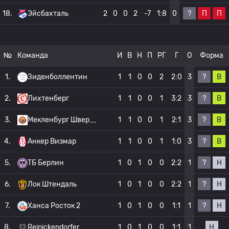
?
П
П
18.
Эйсбахталь
2
0
0
2
-7
1:8
0
№
Команда
И
В
Н
П
РГ
Г
О
Форма
?
В
1.
Зиденболлентин
1
1
0
0
2
2:0
3
?
В
2.
Лихтенберг
1
1
0
0
1
3:2
3
?
В
3.
Мекленбург Швер
1
1
0
0
1
2:1
3
?
В
4.
Анкер Визмар
1
1
0
0
1
1:0
3
?
Н
5.
ТБ Берлин
1
0
1
0
0
2:2
1
?
Н
6.
Лок Штендаль
1
0
1
0
0
2:2
1
?
Н
7.
Ханса Росток 2
1
0
1
0
0
1:1
1
Н
8.
Reinickendorfer
1
0
1
0
0
1:1
1