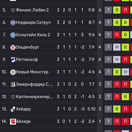
?
В
П
5.
Феникс Любек 2
3
2
0
1
1
9:8
6
?
В
В
6.
Нордмарк Сатруп
3
2
0
1
1
8:7
6
?
П
В
7.
Холштайн Киль 2
3
1
1
1
3
9:6
4
?
Н
В
8.
Ольденбург
3
1
1
1
-2
7:9
4
?
Н
П
9.
Реттенхоф
3
1
1
1
-2
7:9
4
?
В
Н
10.
Новый Мюнстер
3
1
1
1
-2
4:6
4
?
П
П
11.
Эккернфордер С.
3
1
0
2
0
7:7
3
?
П
В
12.
Калтенкирхенер
3
1
0
2
-1
4:5
3
?
В
П
13.
Хейдер
3
1
0
2
-5
5:10
3
?
П
П
14.
Айхеде
3
0
1
2
-2
2:4
1