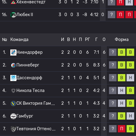
?
П
Н
15.
Хёхенвестедт
3
0
1
2
-3
7:10
1
?
П
П
16.
Любек II
3
0
0
3
-8
4:12
0
№
Команда
И
В
Н
П
РГ
Г
О
Форма
?
В
В
1.
Ниендорфер
2
2
0
0
6
7:1
6
?
В
В
2.
Пиннеберг
2
2
0
0
5
8:3
6
?
В
Н
3.
Дассендорф
2
1
1
0
4
5:1
4
?
Н
В
4.
Никола Тесла
2
1
1
0
2
4:2
4
?
Н
В
5.
СК Виктория Гам
2
1
1
0
1
4:3
4
?
В
Н
6.
Гамбург
2
1
1
0
1
3:2
4
?
П
В
7.
Тевтония Оттенс
2
1
0
1
1
3:2
3