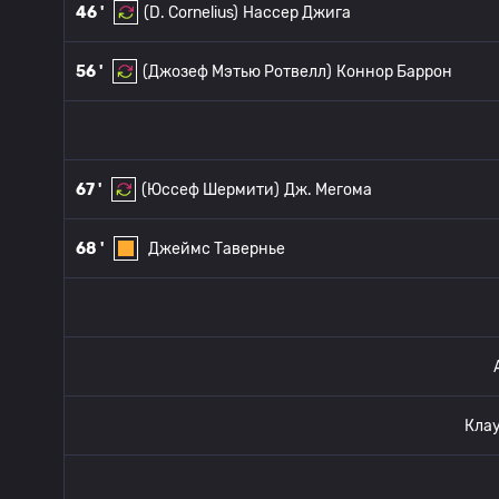
46 '
(D. Cornelius)
Нассер Джига
56 '
(Джозеф Мэтью Ротвелл)
Коннор Баррон
67 '
(Юссеф Шермити)
Дж. Мегома
68 '
Джеймс Тавернье
Клау