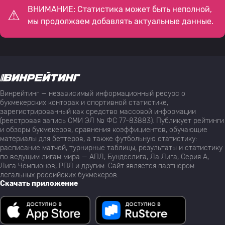
ВНИМАНИЕ: Статистика может быть неполной,
мы продолжаем добавлять актуальные данные.
Винрейтинг — независимый информационный ресурс о
букмекерских конторах и спортивной статистике,
зарегистрированный как средство массовой информации
(реестровая запись СМИ ЭЛ № ФС 77-83883). Публикует рейтинги
и обзоры букмекеров, сравнения коэффициентов, обучающие
материалы для беттеров, а также футбольную статистику:
расписание матчей, турнирные таблицы, результаты и статистику
по ведущим лигам мира — АПЛ, Бундеслига, Ла Лига, Серия А,
Лига Чемпионов, РПЛ и другим. Сайт является партнёром
легальных российских букмекеров.
Скачать приложение