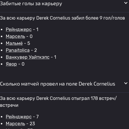
Забитые голы за карьеру
За всю карьеру Derek Cornelius забил более 9 гол/голов
Рейнджерс
- 1
Марсель
- 0
Мальмё
- 5
Panaitolica
- 2
Ванкувер Уайткэпс
- 1
Явор
- 0
Сколько матчей провел на поле Derek Cornelius
За всю карьеру Derek Cornelius отыграл 178 встреч/
встречи
Рейнджерс
- 7
Марсель
- 23