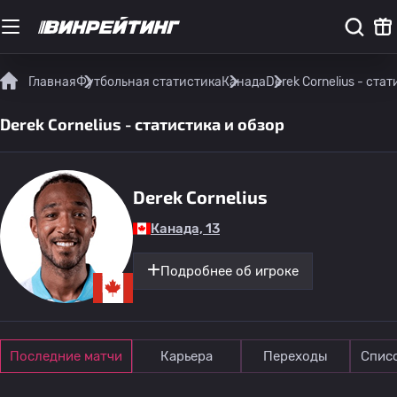
Главная
Футбольная статистика
Канада
Derek Cornelius - ста
Derek Cornelius - статистика и обзор
Derek Cornelius
Канада, 13
Подробнее об игроке
Последние матчи
Карьера
Переходы
Спис