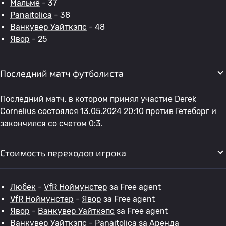
Мальмё
- 37
Panaitolica
- 38
Ванкувер Уайткэпс
- 48
Явор
- 25
Последний матч футболиста
Последний матч, в котором принял участие Derek
Cornelius состоялся 13.05.2024 20:10 против
Гетеборг
и
закончился со счетом 0:3.
Стоимость переходов игрока
Любек
-
VfR Ноймунстер
за Free agent
VfR Ноймунстер
-
Явор
за Free agent
Явор
-
Ванкувер Уайткэпс
за Free agent
Ванкувер Уайткэпс
-
Panaitolica
за Аренда