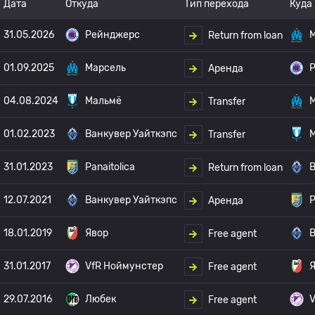
Дата
Откуда
Тип перехода
Куда
31.05.2026
Рейнджерс
Return from loan
01.09.2025
Марсель
Аренда
04.08.2024
Мальмё
Transfer
01.02.2023
Ванкувер Уайткэпс
Transfer
31.01.2023
Panaitolica
В
Return from loan
12.07.2021
Ванкувер Уайткэпс
P
Аренда
18.01.2019
Явор
В
Free agent
31.01.2017
VfR Ноймунстер
Free agent
29.07.2016
Любек
V
Free agent